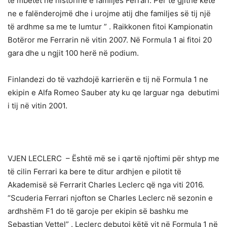
të mbetet në historinë e familjes Ferrari. Për të gjithë këtë
ne e falënderojmë dhe i urojme atij dhe familjes së tij një
të ardhme sa me te lumtur ” . Raikkonen fitoi Kampionatin
Botëror me Ferrarin në vitin 2007. Në Formula 1 ai fitoi 20
gara dhe u ngjit 100 herë në podium.
Finlandezi do të vazhdojë karrierën e tij në Formula 1 ne
ekipin e Alfa Romeo Sauber aty ku qe larguar nga debutimi
i tij në vitin 2001.
VJEN LECLERC – Është më se i qartë njoftimi për shtyp me
të cilin Ferrari ka bere te ditur ardhjen e pilotit të
Akademisë së Ferrarit Charles Leclerc që nga viti 2016.
“Scuderia Ferrari njofton se Charles Leclerc në sezonin e
ardhshëm F1 do të garoje per ekipin së bashku me
Sebastian Vettel” . Leclerc debutoi këtë vit në Formula 1 në