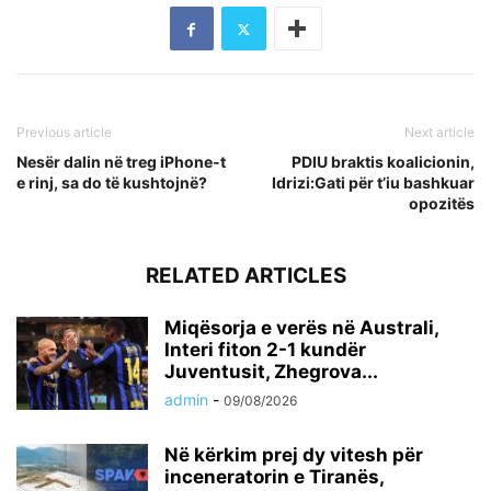
Previous article
Next article
Nesër dalin në treg iPhone-t
PDIU braktis koalicionin,
e rinj, sa do të kushtojnë?
Idrizi:Gati për t’iu bashkuar
opozitës
RELATED ARTICLES
Miqësorja e verës në Australi,
Interi fiton 2-1 kundër
Juventusit, Zhegrova...
admin
-
09/08/2026
Në kërkim prej dy vitesh për
inceneratorin e Tiranës,