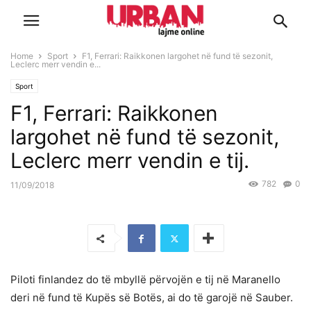
Home
Sport
F1, Ferrari: Raikkonen largohet në fund të sezonit,
Leclerc merr vendin e...
Sport
F1, Ferrari: Raikkonen
largohet në fund të sezonit,
Leclerc merr vendin e tij.
782
0
11/09/2018
Piloti finlandez do të mbyllë përvojën e tij në Maranello
deri në fund të Kupës së Botës, ai do të garojë në Sauber.