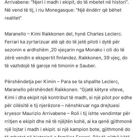
Arrivabene: “Njeri i madh i ekipit, do të mbetet në histori”.
Në vend të tij, i riu Monegasque: “Një ëndërr që bëhet
realitet”
Maranello – Kimi Raikkonen del, hynë Charles Leclerc.
Ferrari ka zyrtarizuar atë që do të jetë piloti i dytë për
sezonin e ardhshëm ,20 vjeçarin nga Monako i cili do të
zërë vendin e ekspertit finlandez. Raikkonen, 39 vjeç, do
të vazhdojë të garoje në timonin e Sauber.
Përshëndetja per Kimin – Para se ta shpallte Leclerc,
Maranello përshëndeti Raikkonen. “Gjatë këtyre viteve,
Kimi i dha ekipit një kontribut të madh, si një pilot por edhe
për cilësitë e tij njerëzore – nënshkruar nga drejtuesi
kryesor Maurizio Arrivabene – Roli i tij ishte vendimtar për
rritjen e ekipit dhe në të njëjtën kohë, ai ka qenë gjithmonë
një lojtar i madh i ekipit. si një kampion bote, gjithmonë do