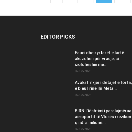
EDITOR PICKS
Fauci dhe zyrtarët e lartë
akuzohen për vrasje, si
izoloheshin me...
07/08/2026
Avokati nxjerr detajet e forta,
e bleu lirinë Ilir Meta...
07/08/2026
BIRN: Dështimi i paralajmëruar
aeroportit të Vlorës rrezikon
qindra milionë...
07/08/2026