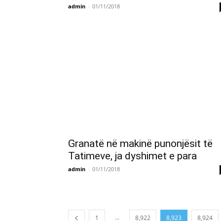
admin
-
01/11/2018
Granatë në makinë punonjësit të
Tatimeve, ja dyshimet e para
admin
-
01/11/2018
...
1
8,922
8,923
8,924