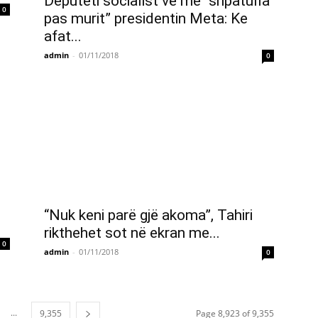
Deputeti socialist vë me “shpatulla
0
pas murit” presidentin Meta: Ke
afat...
admin
-
01/11/2018
0
“Nuk keni parë gjë akoma”, Tahiri
rikthehet sot në ekran me...
0
admin
-
01/11/2018
0
...
9,355
Page 8,923 of 9,355