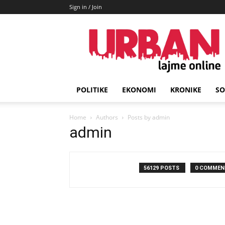
Sign in / Join
URBAN
Lajme
POLITIKE
EKONOMI
KRONIKE
SO
Home
Authors
Posts by admin
admin
56129 POSTS
0 COMMEN