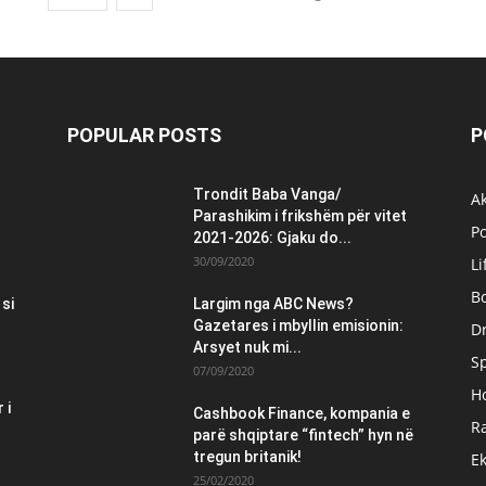
POPULAR POSTS
P
Trondit Baba Vanga/
Ak
Parashikim i frikshëm për vitet
Po
2021-2026: Gjaku do...
30/09/2020
Li
B
 si
Largim nga ABC News?
Gazetares i mbyllin emisionin:
Dr
Arsyet nuk mi...
S
07/09/2020
H
 i
Cashbook Finance, kompania e
Ra
parë shqiptare “fintech” hyn në
tregun britanik!
E
25/02/2020