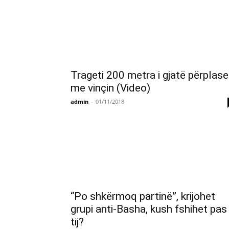
Trageti 200 metra i gjatë përplase
me vinçin (Video)
admin
-
01/11/2018
“Po shkërmoq partinë”, krijohet
grupi anti-Basha, kush fshihet pas
tij?