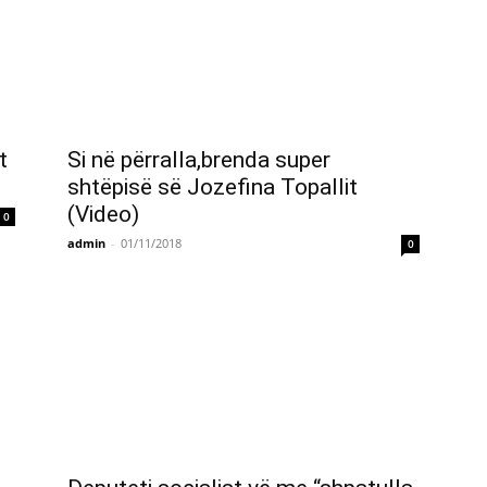
t
Si në përralla,brenda super
shtëpisë së Jozefina Topallit
(Video)
0
admin
-
01/11/2018
0