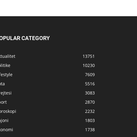
OPULAR CATEGORY
tualitet
13751
litike
10230
festyle
7609
ota
5516
ejtesi
3083
port
2870
oroskopi
2232
joni
1803
konomi
1738