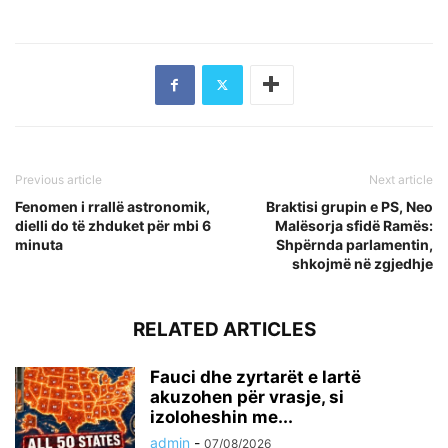
Previous article
Next article
Fenomen i rrallë astronomik,
Braktisi grupin e PS, Neo
dielli do të zhduket për mbi 6
Malësorja sfidë Ramës:
minuta
Shpërnda parlamentin,
shkojmë në zgjedhje
RELATED ARTICLES
Fauci dhe zyrtarët e lartë
akuzohen për vrasje, si
izoloheshin me...
admin
-
07/08/2026