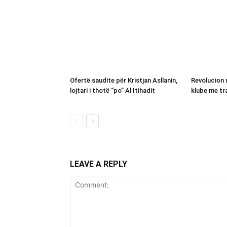
Ofertë saudite për Kristjan Asllanin,
Revolucion 
lojtari i thotë “po” Al Itihadit
klube me tra
LEAVE A REPLY