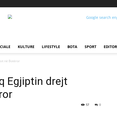
CIALE
KULTURE
LIFESTYLE
BOTA
SPORT
EDITOR
sit në Botëror
 Egjiptin drejt
ror
57
0