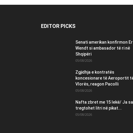
EDITOR PICKS
Senati amerikan konfirmon Er
Wendt si ambasador të ri në
Shqipëri
05/08/2026
Zgjidhja e kontratës
koncesionare të Aeroportit t
Vlorës, reagon Pacolli
05/08/2026
Nafta zbret me 15 lekë/ Ja sa
tregtohet litri në pikat...
05/08/2026