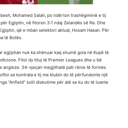
ubesh, Mohamed Salah, po ndërton trashëgiminë e tij
ë për Egjiptin, në fitoren 3:1 ndaj Zelandës së Re. Dhe
r Egjiptin, që e mban selektori aktual, Hosam Hasan. Për
upa të Botës.
jtar egjiptian nuk ka shënuar kaq shumë gola në Kupë të
edicione. Fitoi dy tituj të Premier Leagues dhe u bë
re angleze. 34-vjeçari megjithatë pati rënie të formës
ftoi se kontrata e tij me klubin do të përfundonte një
 nga “Anfield” solli diskutime për atë se ku do të luante