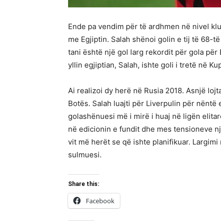
Ende pa vendim për të ardhmen në nivel kl
me Egjiptin. Salah shënoi golin e tij të 68-t
tani është një gol larg rekordit për gola pë
yllin egjiptian, Salah, ishte goli i tretë në K
Ai realizoi dy herë në Rusia 2018. Asnjë lo
Botës. Salah luajti për Liverpulin për nëntë 
golashënuesi më i mirë i huaj në ligën elita
në edicionin e fundit dhe mes tensioneve njo
vit më herët se që ishte planifikuar. Largimi
sulmuesi.
Share this:
Facebook