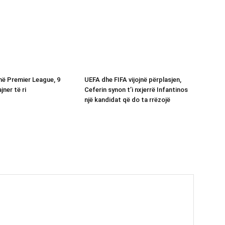
në Premier League, 9
UEFA dhe FIFA vijojnë përplasjen,
jner të ri
Ceferin synon t’i nxjerrë Infantinos
një kandidat që do ta rrëzojë