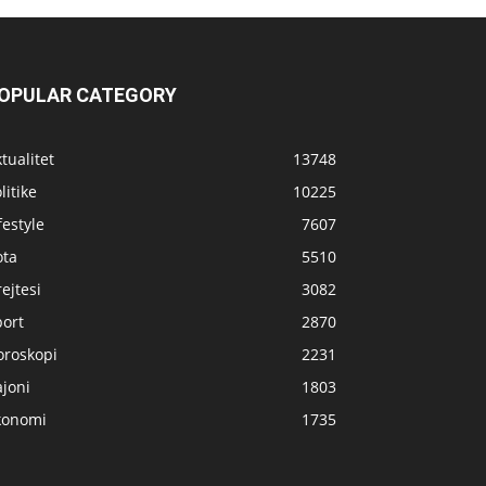
OPULAR CATEGORY
tualitet
13748
litike
10225
festyle
7607
ota
5510
ejtesi
3082
port
2870
oroskopi
2231
joni
1803
konomi
1735