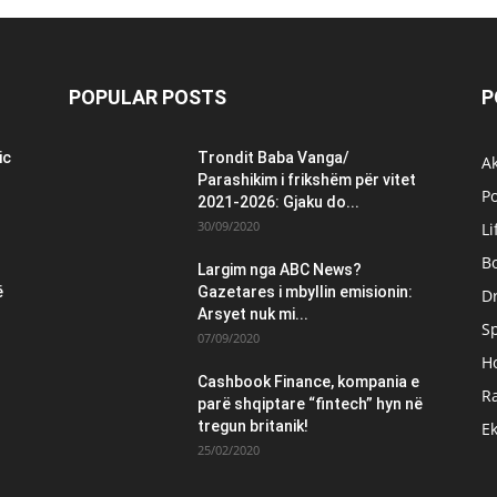
POPULAR POSTS
P
ic
Trondit Baba Vanga/
Ak
Parashikim i frikshëm për vitet
Po
2021-2026: Gjaku do...
30/09/2020
Li
B
Largim nga ABC News?
ë
Gazetares i mbyllin emisionin:
Dr
Arsyet nuk mi...
S
07/09/2020
H
Cashbook Finance, kompania e
Ra
parë shqiptare “fintech” hyn në
tregun britanik!
E
25/02/2020