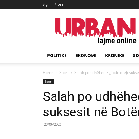
Sign in / Join
URBAN
Lajme
POLITIKE
EKONOMI
KRONIKE
SO
Home
Sport
Salah po udhëheq Egjiptin drejt sukse
Sport
Salah po udhëheq
suksesit në Botë
23/06/2026
Share