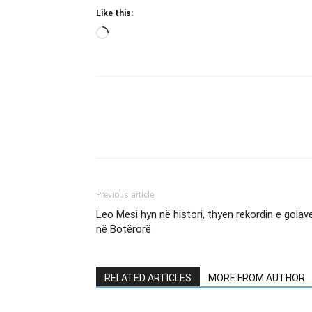
Like this:
Loading…
Previous article
Leo Mesi hyn në histori, thyen rekordin e golav
në Botërorë
RELATED ARTICLES
MORE FROM AUTHOR