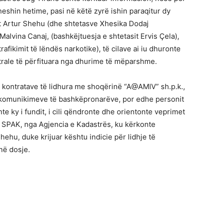
eshin hetime, pasi në këtë zyrë ishin paraqitur dy
it Artur Shehu (dhe shtetasve Xhesika Dodaj
Malvina Canaj, (bashkëjtuesja e shtetasit Ervis Çela),
trafikimit të lëndës narkotike), të cilave ai iu dhuronte
trale të përfituara nga dhurime të mëparshme.
e kontratave të lidhura me shoqërinë “A@AMIV” sh.p.k.,
 komunikimeve të bashkëpronarëve, por edhe personit
e ky i fundit, i cili qëndronte dhe orientonte veprimet
SPAK, nga Agjencia e Kadastrës, ku kërkonte
ehu, duke krijuar kështu indicie për lidhje të
në dosje.