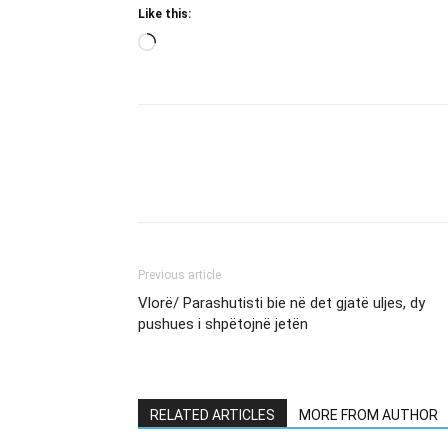
Like this:
Loading…
Previous article
Vlorë/ Parashutisti bie në det gjatë uljes, dy
pushues i shpëtojnë jetën
RELATED ARTICLES
MORE FROM AUTHOR