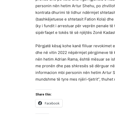
personin nën hetim Artur Shehu, po zhvilloh
kontrata dhurimi të lidhur ndërmjet shtetas
(bashkëjetuese e shtetasit Fation Kola) dhe 
(ky i fundit i arrestuar për veprën penale të 
sipërfaqet e tokës të së njëjtës Zonë Kadas
Përgjatë kësaj kohe kanë filluar revokimet 
dhe në vitin 2022 nëpërmjet përgjimeve të
nën hetim Adrian Rama, është mësuar se isht
me pronën dhe pas shkresës së dërguar në 
informacion mbi personin nën hetim Artur Sh
mundshme të tyre mes njëri-tjetrit”, thuhet 
Share this:
Facebook