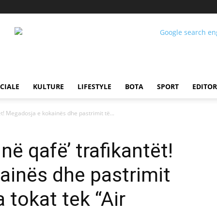
CIALE
KULTURE
LIFESTYLE
BOTA
SPORT
EDITOR
tët! Megadosja e kokainës dhe pastrimit të...
 në qafë’ trafikantët!
ainës dhe pastrimit
a tokat tek “Air