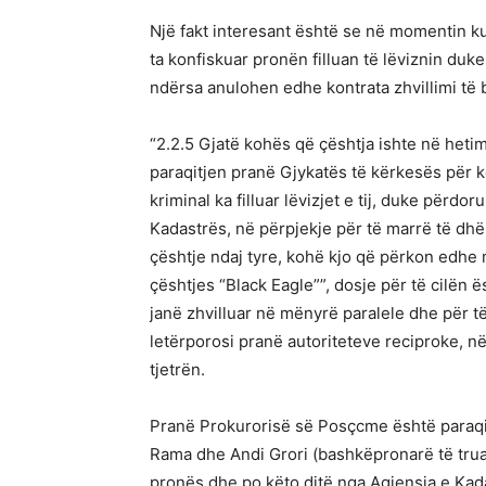
Një fakt interesant është se në momentin 
ta konfiskuar pronën filluan të lëviznin du
ndërsa anulohen edhe kontrata zhvillimi të
“2.2.5 Gjatë kohës që çështja ishte në heti
paraqitjen pranë Gjykatës të kërkesës për ko
kriminal ka filluar lëvizjet e tij, duke përdo
Kadastrës, në përpjekje për të marrë të dh
çështje ndaj tyre, kohë kjo që përkon edhe 
çështjes “Black Eagle””, dosje për të cilën
janë zhvilluar në mënyrë paralele dhe për t
letërporosi pranë autoriteteve reciproke, n
tjetrën.
Pranë Prokurorisë së Posçcme është paraqi
Rama dhe Andi Grori (bashkëpronarë të trual
pronës dhe po këto ditë nga Agjensia e Kad