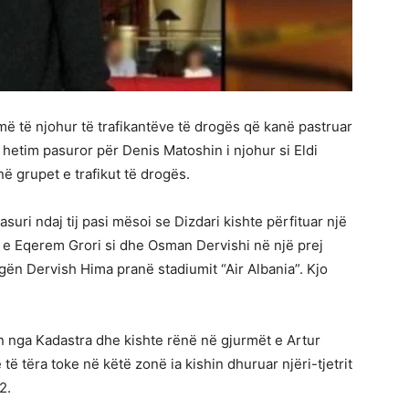
 të njohur të trafikantëve të drogës që kanë pastruar
 hetim pasuror për Denis Matoshin i njohur si Eldi
 grupet e trafikut të drogës.
asuri ndaj tij pasi mësoi se Dizdari kishte përfituar një
 e Eqerem Grori si dhe Osman Dervishi në një prej
gën Dervish Hima pranë stadiumit “Air Albania”. Kjo
 nga Kadastra dhe kishte rënë në gjurmët e Artur
të tëra toke në këtë zonë ia kishin dhuruar njëri-tjetrit
2.