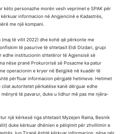
kur këto personazhe morën vesh veprimet e SPAK për
ke kërkuar informacion në Angjencinë e Kadastrës,
 bërë me një kompani.
m (maj të vitit 2022) dhe kohë që përkonte me
nfiskim të pasurive të shtetasit Eldi Dizdari, grupi
rur edhe institucionin shtetëror të Agjensisë së
ëna nëse pranë Prokurorisë së Posacme ka patur
me operacionin e kryer në Belgjikë në kuadër të
 është përftuar informacion përgjatë hetimeve. Hetimet
ë cilat autoritetet përkatëse kanë dërguar edhe
ë mënyrë të pavarur, duke u lidhur më pas me njëra-
tur një kërkesë nga shtetasit Myzejen Rama, Besnik
lit) duke kërkuar dhënien e pëlqimit për zhvillimin e
astrës Jug Tiranë është kërkuar informacion, nëse për