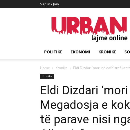
Sign in / Join
URBAN
Lajme
POLITIKE
EKONOMI
KRONIKE
SO
Home
Kronike
Eldi Dizdari ‘mori në qafë’ trafikan
Kronike
Eldi Dizdari ‘mori
Megadosja e kok
të parave nisi ng