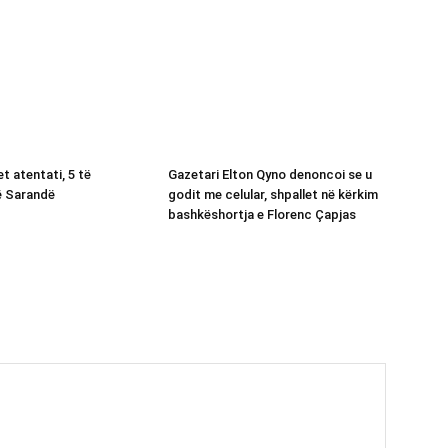
t atentati, 5 të
Gazetari Elton Qyno denoncoi se u
ë Sarandë
godit me celular, shpallet në kërkim
bashkëshortja e Florenc Çapjas