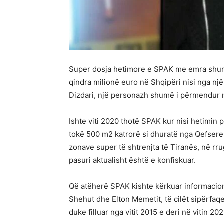
Super dosja hetimore e SPAK me emra shumë
qindra milionë euro në Shqipëri nisi nga një
Dizdari, një personazh shumë i përmendur në
Ishte viti 2020 thotë SPAK kur nisi hetimin p
tokë 500 m2 katrorë si dhuratë nga Qefsere
zonave super të shtrenjta të Tiranës, në rru
pasuri aktualisht është e konfiskuar.
Që atëherë SPAK kishte kërkuar informacion
Shehut dhe Elton Memetit, të cilët sipërfaqe 
duke filluar nga vitit 2015 e deri në vitin 202