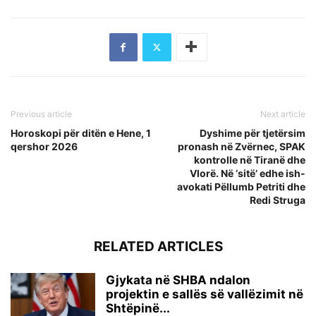
Previous article
Next article
Horoskopi për ditën e Hene, 1
Dyshime për tjetërsim
qershor 2026
pronash në Zvërnec, SPAK
kontrolle në Tiranë dhe
Vlorë. Në ‘sitë’ edhe ish-
avokati Pëllumb Petriti dhe
Redi Struga
RELATED ARTICLES
Gjykata në SHBA ndalon
projektin e sallës së vallëzimit në
Shtëpinë...