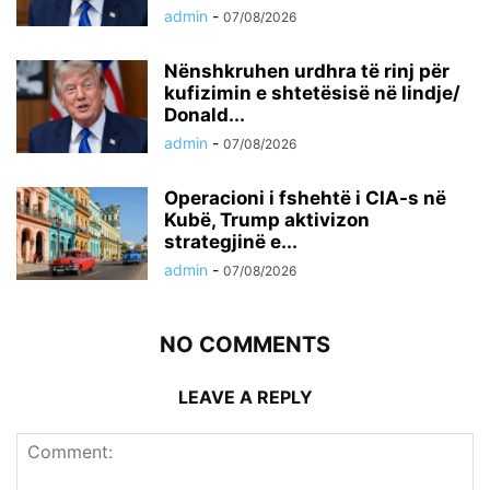
admin
-
07/08/2026
Nënshkruhen urdhra të rinj për
kufizimin e shtetësisë në lindje/
Donald...
admin
-
07/08/2026
Operacioni i fshehtë i CIA-s në
Kubë, Trump aktivizon
strategjinë e...
admin
-
07/08/2026
NO COMMENTS
LEAVE A REPLY