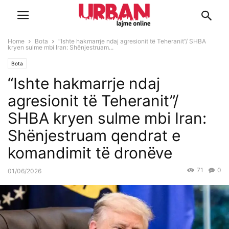
Home
Bota
“Ishte hakmarrje ndaj agresionit të Teheranit”/ SHBA
kryen sulme mbi Iran: Shënjestruam...
Bota
“Ishte hakmarrje ndaj
agresionit të Teheranit”/
SHBA kryen sulme mbi Iran:
Shënjestruam qendrat e
komandimit të dronëve
71
0
01/06/2026