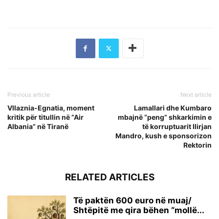
Previous article
Next article
Vllaznia-Egnatia, moment
Lamallari dhe Kumbaro
kritik për titullin në “Air
mbajnë “peng” shkarkimin e
Albania” në Tiranë
të korruptuarit Ilirjan
Mandro, kush e sponsorizon
Rektorin
RELATED ARTICLES
Të paktën 600 euro në muaj/
Shtëpitë me qira bëhen “mollë...