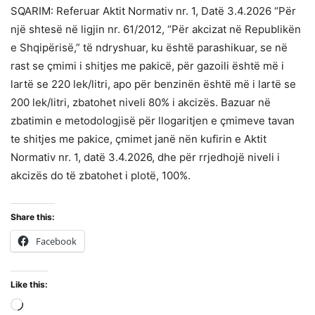
SQARIM: Referuar Aktit Normativ nr. 1, Datë 3.4.2026 “Për
një shtesë në ligjin nr. 61/2012, “Për akcizat në Republikën
e Shqipërisë,” të ndryshuar, ku është parashikuar, se në
rast se çmimi i shitjes me pakicë, për gazoili është më i
lartë se 220 lek/litri, apo për benzinën është më i lartë se
200 lek/litri, zbatohet niveli 80% i akcizës. Bazuar në
zbatimin e metodologjisë për llogaritjen e çmimeve tavan
te shitjes me pakice, çmimet janë nën kufirin e Aktit
Normativ nr. 1, datë 3.4.2026, dhe për rrjedhojë niveli i
akcizës do të zbatohet i plotë, 100%.
Share this:
Facebook
Like this:
Loading…