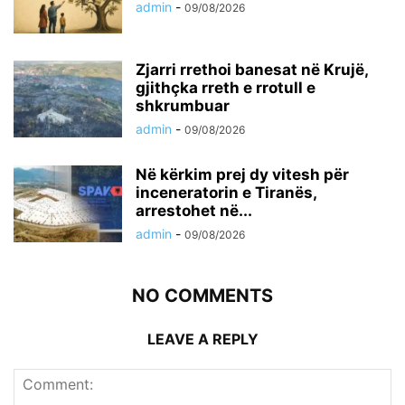
admin
-
09/08/2026
Zjarri rrethoi banesat në Krujë,
gjithçka rreth e rrotull e
shkrumbuar
admin
-
09/08/2026
Në kërkim prej dy vitesh për
inceneratorin e Tiranës,
arrestohet në...
admin
-
09/08/2026
NO COMMENTS
LEAVE A REPLY