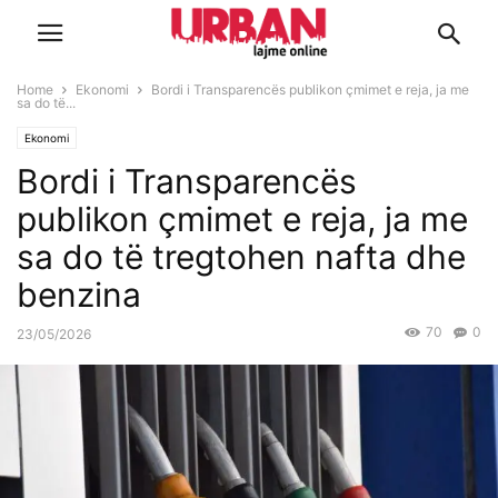
Home
Ekonomi
Bordi i Transparencës publikon çmimet e reja, ja me
sa do të...
Ekonomi
Bordi i Transparencës
publikon çmimet e reja, ja me
sa do të tregtohen nafta dhe
benzina
70
0
23/05/2026