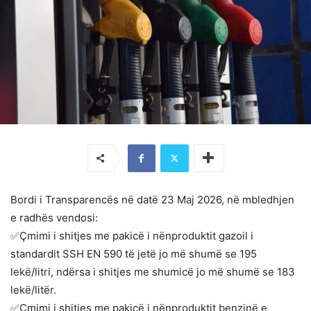
Bordi i Transparencës në datë 23 Maj 2026, në mbledhjen
e radhës vendosi:
✅Çmimi i shitjes me pakicë i nënproduktit gazoil i
standardit SSH EN 590 të jetë jo më shumë se 195
lekë/litri, ndërsa i shitjes me shumicë jo më shumë se 183
lekë/litër.
✅Çmimi i shitjes me pakicë i nënproduktit benzinë e