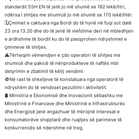
standardit SSH EN të jetë jo më shumë se 182 lekë/litri,
ndërsa i shitjes me shumicë jo më shumë se 170 lekë/litër.
🗓️Çmimet e caktuara nga Bordi do të hynë në fuqi sot datë
23 ora 13.20 dhe do të jenë të vlefshme deri në mbledhjen
e ardhshme të bordit ku do të pasqyrohen ndryshimet e
çmimeve të shitjes.
⚠️Tërheqim vëmendjen e çdo operatori të shitjes me
shumicë dhe pakicë të nënprodukteve të naftës mbi
detyrimin e zbatimit të këtij vendimi.
🚫Në rast të shkeljeve të konstatuara nga operatorë të
ndryshëm do të vendoset pezullimi i aktivitetit.
🛢️ Ministria e Ekonomisë dhe Inovacionit sëbashku me
Ministrinë e Financave dhe Ministrinë e Infrastrukturës
dhe Energjisë janë angazhuar të mbrojnë interesat e
konsumatorëve shqiptarë dhe ruajtjes së parimeve të
konkurrencës së ndershme në treg.