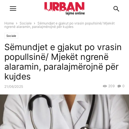
Home
Sociale
Sëmundjet e gjakut po vrasin popullsinë/ Mjekët
ngrenë alaramin, paralajmërojnë për kujdes
Sociale
Sëmundjet e gjakut po vrasin
popullsinë/ Mjekët ngrenë
alaramin, paralajmërojnë për
kujdes
209
0
21/06/2025