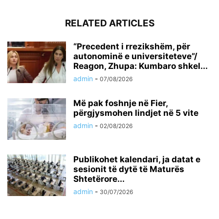
RELATED ARTICLES
“Precedent i rrezikshëm, për
autonominë e universiteteve”/
Reagon, Zhupa: Kumbaro shkel...
admin
-
07/08/2026
Më pak foshnje në Fier,
përgjysmohen lindjet në 5 vite
admin
-
02/08/2026
Publikohet kalendari, ja datat e
sesionit të dytë të Maturës
Shtetërore...
admin
-
30/07/2026