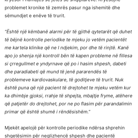
problemet kronike të zemrës pasur nga ishemitë dhe
sëmundjet e enëve të trurit.
“Është një këmbanë alarmi për të gjithë qytetarët që duhet
të bëjnë kontrolle periodike te mjeku jo vetëm pacientët
me kartela klinike që ne I ndjekim, por dhe të rinjtë. Kanë
apo jo shenja një kontroll bën të kapen probleme në fillesa
si çrregullmet e yndyrnave që po i hasim shpesh, dabeti
dhe paradiabeti që mund të jenë pararendës të
problemeve kardiovaskulare, të goditjeve të trurit. Nuk
është puna që një pacient të drejtohet te mjeku vetëm kur
ka dhimbje gjoksi, rrahje të shpejta, mbajtje fryme, atëhere
që patjetër do drejtohet, por ne po flasim për parandalimin
primar që është shumë i rëndësishëm.”
Mjekët apelojë për kontrolle periodike ndërsa shprehin
shqetësimin për neglizhencë shpesh dhe pacientë