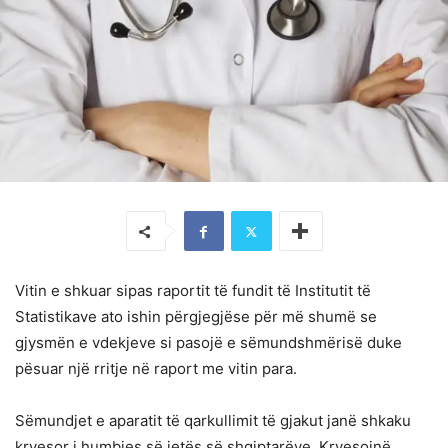
Vitin e shkuar sipas raportit të fundit të Institutit të
Statistikave ato ishin përgjegjëse për më shumë se
gjysmën e vdekjeve si pasojë e sëmundshmërisë duke
pësuar një rritje në raport me vitin para.
Sëmundjet e aparatit të qarkullimit të gjakut janë shkaku
kryesor i humbjes së jetës së shqiptarëve. Kryesojnë