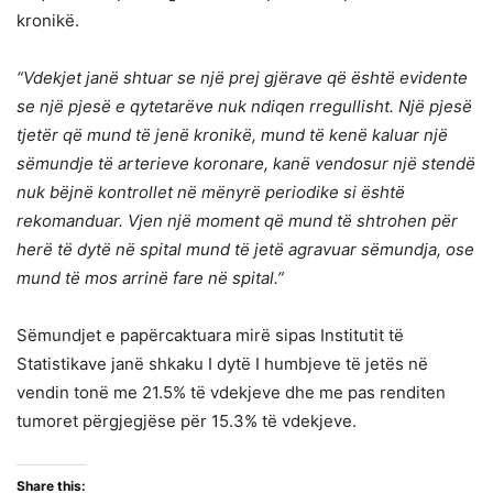
kronikë.
“Vdekjet janë shtuar se një prej gjërave që është evidente
se një pjesë e qytetarëve nuk ndiqen rregullisht. Një pjesë
tjetër që mund të jenë kronikë, mund të kenë kaluar një
sëmundje të arterieve koronare, kanë vendosur një stendë
nuk bëjnë kontrollet në mënyrë periodike si është
rekomanduar. Vjen një moment që mund të shtrohen për
herë të dytë në spital mund të jetë agravuar sëmundja, ose
mund të mos arrinë fare në spital.”
Sëmundjet e papërcaktuara mirë sipas Institutit të
Statistikave janë shkaku I dytë I humbjeve të jetës në
vendin tonë me 21.5% të vdekjeve dhe me pas renditen
tumoret përgjegjëse për 15.3% të vdekjeve.
Share this: