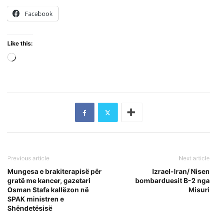
Facebook
Like this:
Loading…
Previous article
Next article
Mungesa e brakiterapisë për
Izrael-Iran/ Nisen
gratë me kancer, gazetari
bombarduesit B-2 nga
Osman Stafa kallëzon në
Misuri
SPAK ministren e
Shëndetësisë