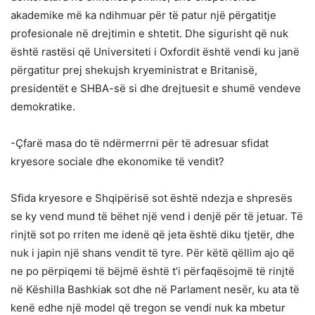
akademike më ka ndihmuar për të patur një përgatitje
profesionale në drejtimin e shtetit. Dhe sigurisht që nuk
është rastësi që Universiteti i Oxfordit është vendi ku janë
përgatitur prej shekujsh kryeministrat e Britanisë,
presidentët e SHBA-së si dhe drejtuesit e shumë vendeve
demokratike.
-Çfarë masa do të ndërmerrni për të adresuar sfidat
kryesore sociale dhe ekonomike të vendit?
Sfida kryesore e Shqipërisë sot është ndezja e shpresës
se ky vend mund të bëhet një vend i denjë për të jetuar. Të
rinjtë sot po rriten me idenë që jeta është diku tjetër, dhe
nuk i japin një shans vendit të tyre. Për këtë qëllim ajo që
ne po përpiqemi të bëjmë është t’i përfaqësojmë të rinjtë
në Këshilla Bashkiak sot dhe në Parlament nesër, ku ata të
kenë edhe një model që tregon se vendi nuk ka mbetur