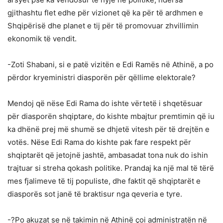
gjithashtu flet edhe për vizionet që ka për të ardhmen e
Shqipërisë dhe planet e tij për të promovuar zhvillimin
ekonomik të vendit.
-Zoti Shabani, si e patë vizitën e Edi Ramës në Athinë, a po
përdor kryeministri diasporën për qëllime elektorale?
Mendoj që nëse Edi Rama do ishte vërtetë i shqetësuar
për diasporën shqiptare, do kishte mbajtur premtimin që iu
ka dhënë prej më shumë se dhjetë vitesh për të drejtën e
votës. Nëse Edi Rama do kishte pak fare respekt për
shqiptarët që jetojnë jashtë, ambasadat tona nuk do ishin
trajtuar si streha qokash politike. Prandaj ka një mal të tërë
mes fjalimeve të tij populiste, dhe faktit që shqiptarët e
diasporës sot janë të braktisur nga qeveria e tyre.
-?Po akuzat se në takimin në Athinë çoi administratën në