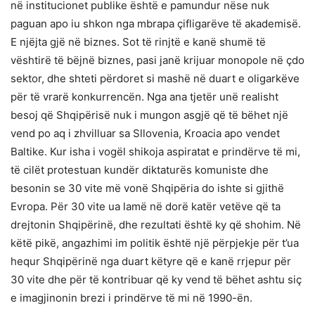
në institucionet publike është e pamundur nëse nuk
paguan apo iu shkon nga mbrapa çifligarëve të akademisë.
E njëjta gjë në biznes. Sot të rinjtë e kanë shumë të
vështirë të bëjnë biznes, pasi janë krijuar monopole në çdo
sektor, dhe shteti përdoret si mashë në duart e oligarkëve
për të vrarë konkurrencën. Nga ana tjetër unë realisht
besoj që Shqipërisë nuk i mungon asgjë që të bëhet një
vend po aq i zhvilluar sa Sllovenia, Kroacia apo vendet
Baltike. Kur isha i vogël shikoja aspiratat e prindërve të mi,
të cilët protestuan kundër diktaturës komuniste dhe
besonin se 30 vite më vonë Shqipëria do ishte si gjithë
Evropa. Për 30 vite ua lamë në dorë katër vetëve që ta
drejtonin Shqipërinë, dhe rezultati është ky që shohim. Në
këtë pikë, angazhimi im politik është një përpjekje për t’ua
hequr Shqipërinë nga duart këtyre që e kanë rrjepur për
30 vite dhe për të kontribuar që ky vend të bëhet ashtu siç
e imagjinonin brezi i prindërve të mi në 1990-ën.