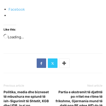
Facebook
Like this:
Loading…
Previous article
Next article
Politika, media dhe bizneset
Partia e ekstremit të djathtë
të mbushura me spiunë të
po rritet me ritme të
ish-Sigurimit të Shtetit, KGB
frikshme, Gjermania mund të
dhe UDB, ja si po
dalë nga BE nëse AfD do të