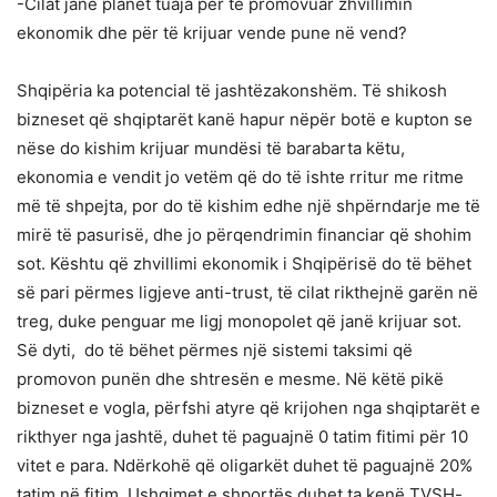
-Cilat janë planet tuaja për të promovuar zhvillimin
ekonomik dhe për të krijuar vende pune në vend?
Shqipëria ka potencial të jashtëzakonshëm. Të shikosh
bizneset që shqiptarët kanë hapur nëpër botë e kupton se
nëse do kishim krijuar mundësi të barabarta këtu,
ekonomia e vendit jo vetëm që do të ishte rritur me ritme
më të shpejta, por do të kishim edhe një shpërndarje me të
mirë të pasurisë, dhe jo përqendrimin financiar që shohim
sot. Kështu që zhvillimi ekonomik i Shqipërisë do të bëhet
së pari përmes ligjeve anti-trust, të cilat rikthejnë garën në
treg, duke penguar me ligj monopolet që janë krijuar sot.
Së dyti, do të bëhet përmes një sistemi taksimi që
promovon punën dhe shtresën e mesme. Në këtë pikë
bizneset e vogla, përfshi atyre që krijohen nga shqiptarët e
rikthyer nga jashtë, duhet të paguajnë 0 tatim fitimi për 10
vitet e para. Ndërkohë që oligarkët duhet të paguajnë 20%
tatim në fitim. Ushqimet e shportës duhet ta kenë TVSH-