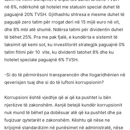
në 6%, ndërkohë që hotelet me statusin special duhet të
paguajnë 20% TVSH. Gjithashtu shtresa e mesme duhet të
paguajë zero tatim për rrogat deri në 15 mijë euro në vit,
dhe 8% mbi atë shumë. Ndërsa tatimi për dividentin duhet
të bëhet 25%. Pra me pak fjalë, e kundërta e sistemit të
taksimit që kemi sot, ku investitorët strategjik paguajnë 0%
tatim fitimi për 10 vite, ku dividenti tatohet 8% dhe ku
hotelet speciale paguajnë 6% TVSH.
-Si do të përmirësoni transparencën dhe llogaridhënien në
qeverisjen tuaj dhe si do të luftoni korrupsionin?
Korrupsioni është vjedhje që ai që ka pushtet iu bën
njerëzve të zakonshëm. Asnjë betejë kundër korrupsionit
nuk mund të bëhet pa dobësuar atë që ka pushtet dhe pa
fuqizuar qytetarët e zakonshëm. Kështu që nëse ne
krijojmë standardizim në punësimet në administratë, nëse