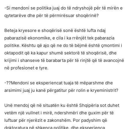
-Si mendoni se politika juaj do të ndryshojë për të mirën e
qytetarëve dhe për të përmirësuar shoqërinë?
Beteja kryesore e shoqërisë sonë është lufta ndaj
pabarazisë ekonomike, e cila i ka rrënjët tek pabarazia
politike. Kështu që ajo që ne do të bëjmë është çmontimi i
oktapodit që ka kapur shumë sektorë të shoqërisë, dhe
krijimi i shanseve të barabarta për të rinjtë që të avancojnë
në profesionet e tyre.
-??Mendoni se eksperiencat tuaja të mëparshme dhe
arsimimi juaj ju kanë përgatitur për rolin e kryeministrit?
Unë mendoj që në situatën ku është Shqipëria sot duhet
vetëm një vullnet i mirë, ndershmëri dhe guxim për të
luftuar për njerëzit e zakonshëm. Por padyshim që
doktoratura në shkenca politike, dhe eksperienca