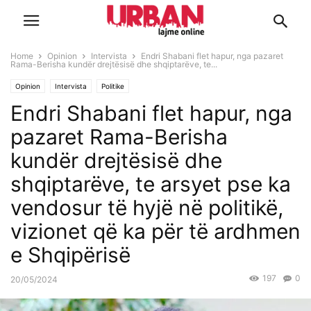
Home
Opinion
Intervista
Endri Shabani flet hapur, nga pazaret
Rama-Berisha kundër drejtësisë dhe shqiptarëve, te...
Opinion
Intervista
Politike
Endri Shabani flet hapur, nga
pazaret Rama-Berisha
kundër drejtësisë dhe
shqiptarëve, te arsyet pse ka
vendosur të hyjë në politikë,
vizionet që ka për të ardhmen
e Shqipërisë
197
0
20/05/2024