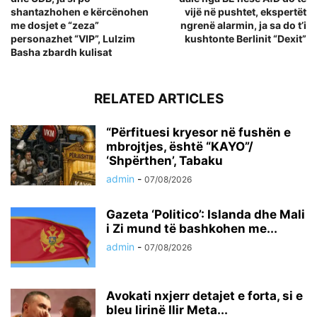
shantazhohen e kërcënohen
vijë në pushtet, ekspertët
me dosjet e “zeza”
ngrenë alarmin, ja sa do t’i
personazhet “VIP”, Lulzim
kushtonte Berlinit “Dexit”
Basha zbardh kulisat
RELATED ARTICLES
“Përfituesi kryesor në fushën e
mbrojtjes, është “KAYO”/
‘Shpërthen’, Tabaku
admin
-
07/08/2026
Gazeta ‘Politico’: Islanda dhe Mali
i Zi mund të bashkohen me...
admin
-
07/08/2026
Avokati nxjerr detajet e forta, si e
bleu lirinë Ilir Meta...