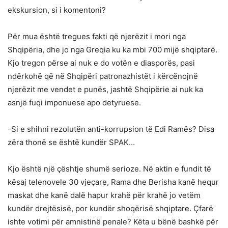
ekskursion, si i komentoni?
Për mua është tregues fakti që njerëzit i mori nga
Shqipëria, dhe jo nga Greqia ku ka mbi 700 mijë shqiptarë.
Kjo tregon përse ai nuk e do votën e diasporës, pasi
ndërkohë që në Shqipëri patronazhistët i kërcënojnë
njerëzit me vendet e punës, jashtë Shqipërie ai nuk ka
asnjë fuqi imponuese apo detyruese.
-Si e shihni rezolutën anti-korrupsion të Edi Ramës? Disa
zëra thonë se është kundër SPAK…
Kjo është një çështje shumë serioze. Në aktin e fundit të
kësaj telenovele 30 vjeçare, Rama dhe Berisha kanë hequr
maskat dhe kanë dalë hapur krahë për krahë jo vetëm
kundër drejtësisë, por kundër shoqërisë shqiptare. Çfarë
ishte votimi për amnistinë penale? Këta u bënë bashkë për