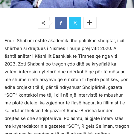
Endri Shabani është akademik dhe politikan shqiptar, i cili
shërben si drejtues i Nismës Thurje prej vitit 2020. Ai
është anëtar i Këshillit Bashkiak të Tiranës që nga viti
2023. Zoti Shabani po tregon çdo ditë se kryefjalë ka
vetëm interesin qytetarë dhe ndërkohë që për të mësuar
më shumë rreth arsyeve që e nxitën t’i hynte politikës, por
edhe projektit të tij për të ndryshuar Shqipërinë, gazeta
“SOT” kontaktoi me të, i cili në një intervistë të mbushur
me plotë detaje, ka zgjedhur të flasë hapur, ku fillimisht e
ka ndalur theksin tek pazaret Rama-Berisha kundër
drejtësisë dhe shqiptarëve. Po ashtu, ai gjatë intervistës
me kryeredaktorin e gazetës “SOT”, Rigels Seliman, tregon
arsyet pse ka vendosur të hyjë në politikë, ndërsa