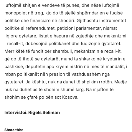
luftojmë shitjen e vendeve të punës, dhe nëse luftojmë
monopolet në treg, kjo do të sjellë shpërndarjen e fuqisë
politike dhe financiare në shoqëri. Gjithashtu instrumentet
politike si referendumet, peticioni parlamentar, nismat
ligjore qytetare, listat e hapura në zgjedhje dhe mekanizmi
i recall-it, dobësojnë politikanët dhe fuqizojnë qytetarët.
Merr këtë të fundit për shembull, mekanizmin e recall-it,
që do të thotë se qytetarët mund ta shkarkojnë kryetarin e
bashkisë, deputetin apo kryeministrin në mes të mandatit, i
mban politikanët nën presion të vazhdueshëm nga
qytetarët. Ja kështu, nuk na duhet të shpikim rrotën. Madje
nuk na duhet as të shohim shumë larg. Na mjafton të
shohim se çfarë po bën sot Kosova.
Intervistoi: Rigels Seliman
Share this: