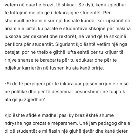
vetëm në duart e brezit të shkuar. Së dyti, kemi zgjedhur
të luftojmë me ata që i dekurajojnë studentët. Për
shembull ne kemi nisur një fushatë kundër korrupsionit në
arsimin e lartë, ku paratë e studentëve shkojnë për makina
luksoze për dekanët dhe rektorët, në vend që të shkojnë
për libra për studentët. Sigurisht kjo është vetëm një nga
betejat, por në thelb e gjithë lufta është për tu krijuar të
rinjve shanse të barabarta për tu edukuar dhe për të
ndjekur karrierën në fushën ku ata kanë prirje.
-Si do të përpiqeni për të inkurajuar pjesëmarrjen e rinisë
në politikë dhe për të dëshmuar besueshmërinë tuaj tek
ata që ju zgjedhin?
Kjo është sfidë e madhe, pasi ky brez është shumë
ndryshe nga brezat e mëparshëm. Unë jam pedagog dhe e
di që studentët e mi flasin një gjuhë tjetër dhe kanë tjetër