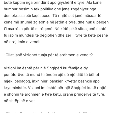
botë kuptim nga prindërit apo gjyshërit e tyre. Ata kanë
humbur besimin tek politika dhe janë zhgënjyer nga
demokracia përfaqësuese. Të rinjtë sot janë mësuar të
kenë më shumë zgjedhje në jetën e tyre, dhe nuk u pëlqen
t’i marrësh për të mirëqenë. Në këtë pikë sfida jonë është
tu japim mundësi të dëgjohen dhe zëri i tyre të ketë peshë
në drejtimin e vendit.
-Cilat janë vizionet tuaja për të ardhmen e vendit?
Vizioni im është për një Shqipëri ku fëmija e dy
punëtorëve të mund të ëndërrojë që një ditë të bëhet
mjek, pedagog, inxhinier, bankier, kryetar bashkie apo
kryeministër. Vizioni im është për një Shqipëri ku të rinjtë
e shohin të ardhmen e tyre këtu, pranë prindërve të tyre,
në shtëpinë e vet.