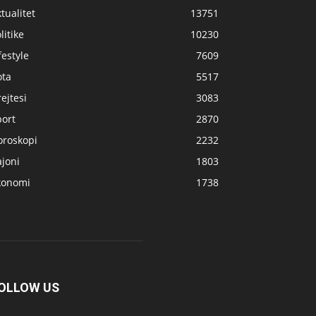
tualitet
13751
litike
10230
festyle
7609
ota
5517
ejtesi
3083
port
2870
oroskopi
2232
joni
1803
konomi
1738
OLLOW US