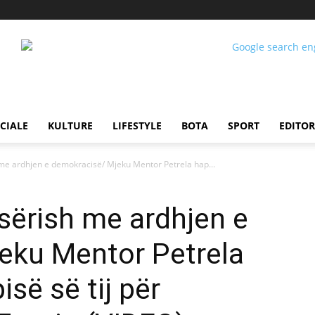
CIALE
KULTURE
LIFESTYLE
BOTA
SPORT
EDITOR
h me ardhjen e demokracisë/ Mjeku Mentor Petrela hap...
e sërish me ardhjen e
eku Mentor Petrela
isë së tij për