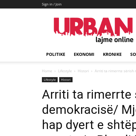
Sign in / Join
URBAN
Lajme
POLITIKE
EKONOMI
KRONIKE
SO
Home
Lifestyle
Histori
Arriti ta rimerrte sëris
Lifestyle
Histori
Arriti ta rimerrt
demokracisë/ Mj
hap dyert e shtëp