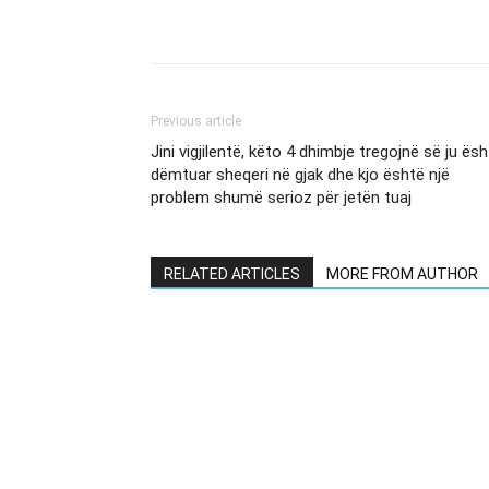
Previous article
Jini vigjilentë, këto 4 dhimbje tregojnë së ju ës
dëmtuar sheqeri në gjak dhe kjo është një
problem shumë serioz për jetën tuaj
RELATED ARTICLES
MORE FROM AUTHOR