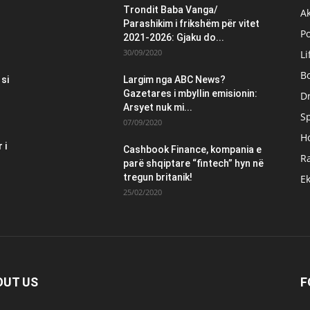
Trondit Baba Vanga/
Ak
Parashikim i frikshëm për vitet
Po
2021-2026: Gjaku do...
30/09/2020
Li
B
 si
Largim nga ABC News?
Gazetares i mbyllin emisionin:
Dr
Arsyet nuk mi...
S
07/09/2020
H
 i
Cashbook Finance, kompania e
Ra
parë shqiptare “fintech” hyn në
tregun britanik!
E
25/02/2020
OUT US
F