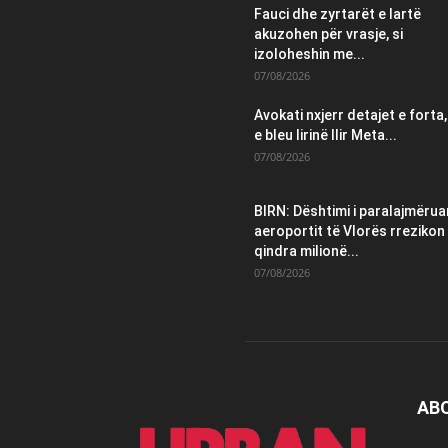
Fauci dhe zyrtarët e lartë
akuzohen për vrasje, si
izoloheshin me...
07/08/2026
Avokati nxjerr detajet e forta,
e bleu lirinë Ilir Meta...
07/08/2026
BIRN: Dështimi i paralajmëruar
aeroportit të Vlorës rrezikon
qindra milionë...
07/08/2026
AB