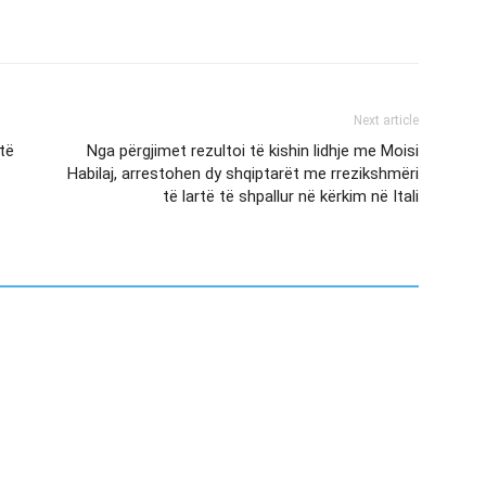
Next article
htë
Nga përgjimet rezultoi të kishin lidhje me Moisi
Habilaj, arrestohen dy shqiptarët me rrezikshmëri
të lartë të shpallur në kërkim në Itali