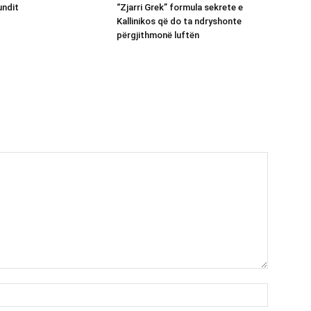
undit
“Zjarri Grek” formula sekrete e
Kallinikos që do ta ndryshonte
përgjithmonë luftën