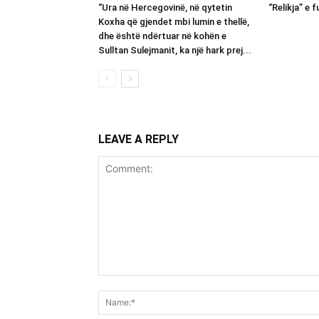
“Ura në Hercegovinë, në qytetin
“Relikja” e f
Koxha që gjendet mbi lumin e thellë,
dhe është ndërtuar në kohën e
Sulltan Sulejmanit, ka një hark prej...
LEAVE A REPLY