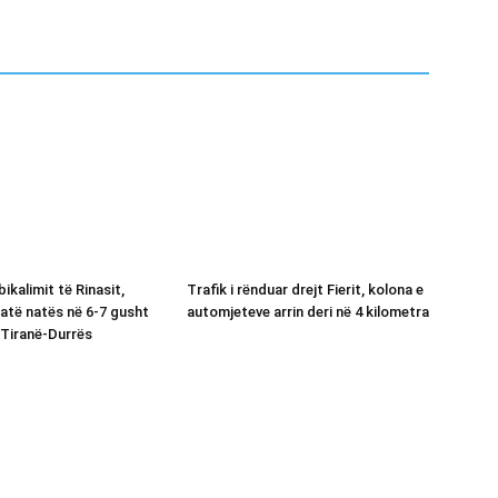
bikalimit të Rinasit,
Trafik i rënduar drejt Fierit, kolona e
jatë natës në 6-7 gusht
automjeteve arrin deri në 4 kilometra
Tiranë-Durrës