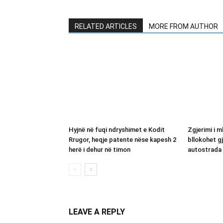
RELATED ARTICLES
MORE FROM AUTHOR
Hyjnë në fuqi ndryshimet e Kodit
Zgjerimi i m
Rrugor, heqje patente nëse kapesh 2
bllokohet g
herë i dehur në timon
autostrada 
LEAVE A REPLY