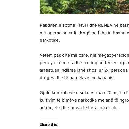
Pasditen e sotme FNSH dhe RENEA në bashk
një operacion anti-drogë në fshatin Kashnie
narkotike.
Vetëm pak ditë më parë, një megaoperacion u 
për dy ditë me radhë u ndoq në terren nga kr
arrestuan, ndërsa janë shpallur 24 persona t
drogës dhe të parcelave me kanabis.
Gjatë kontrolleve u sekuestruan 20 mijë rrë
kultivim të bimëve narkotike me anë të ngro
automjete dhe prova të tjera materiale.
Share this: