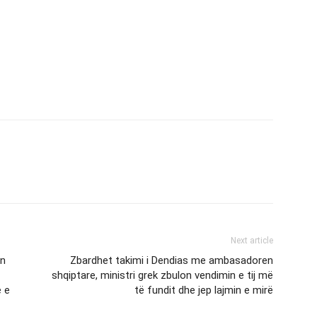
Next article
en
Zbardhet takimi i Dendias me ambasadoren
shqiptare, ministri grek zbulon vendimin e tij më
e e
të fundit dhe jep lajmin e mirë