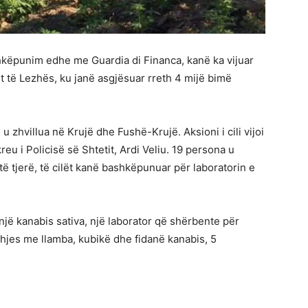
ëpunim edhe me Guardia di Financa, kanë ka vijuar
t të Lezhës, ku janë asgjësuar rreth 4 mijë bimë
zhvillua në Krujë dhe Fushë-Krujë. Aksioni i cili vijoi
eu i Policisë së Shtetit, Ardi Veliu. 19 persona u
ë tjerë, të cilët kanë bashkëpunuar për laboratorin e
një kanabis sativa, një laborator që shërbente për
hjes me llamba, kubikë dhe fidanë kanabis, 5