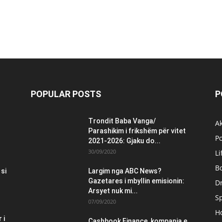
POPULAR POSTS
P
Trondit Baba Vanga/
Ak
Parashikim i frikshëm për vitet
Po
2021-2026: Gjaku do...
30/09/2020
Li
B
 si
Largim nga ABC News?
Gazetares i mbyllin emisionin:
Dr
Arsyet nuk mi...
S
07/09/2020
H
 i
Cashbook Finance, kompania e