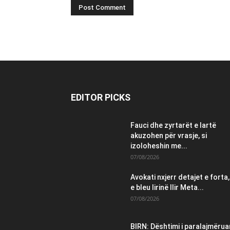
EDITOR PICKS
Fauci dhe zyrtarët e lartë
akuzohen për vrasje, si
izoloheshin me...
07/08/2026
Avokati nxjerr detajet e forta,
e bleu lirinë Ilir Meta...
07/08/2026
BIRN: Dështimi i paralajmëruar