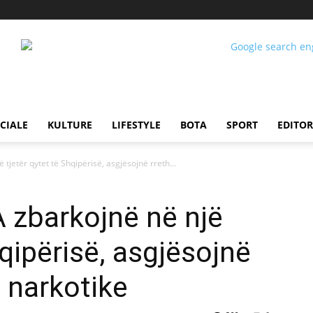
CIALE
KULTURE
LIFESTYLE
BOTA
SPORT
EDITOR
jetër qytet të Shqipërisë, asgjësojnë rreth...
zbarkojnë në një
hqipërisë, asgjësojnë
ë narkotike