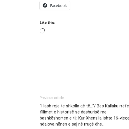
Facebook
Like this:
Loading…
Previous article
“I lash roje te shkolla që të…”/ Bes Kallaku rrëf
fillimet e historisë së dashurisë me
bashkëshorten e tij: Kur Xhensila ishte 16-vjeç
ndalova nënën e saj në rrugë dhe…