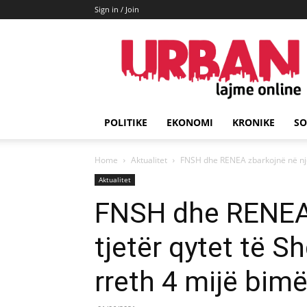
Sign in / Join
URBAN
Lajme
POLITIKE
EKONOMI
KRONIKE
SO
Home
Aktualitet
FNSH dhe RENEA zbarkojnë në një t
Aktualitet
FNSH dhe RENEA 
tjetër qytet të S
rreth 4 mijë bim