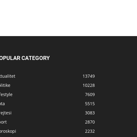
OPULAR CATEGORY
tualitet
13749
litike
10228
festyle
7609
ota
5515
ejtesi
3083
port
2870
oroskopi
2232