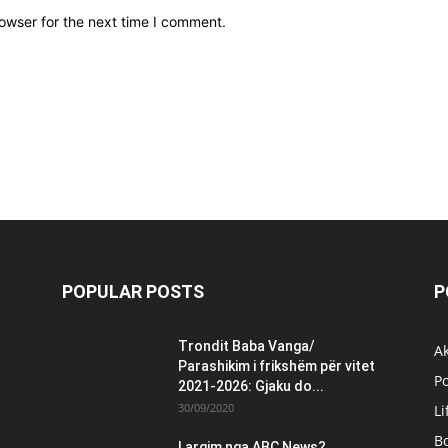
owser for the next time I comment.
POPULAR POSTS
P
Trondit Baba Vanga/
Ak
Parashikim i frikshëm për vitet
Po
2021-2026: Gjaku do...
30/09/2020
Li
B
Largim nga ABC News?