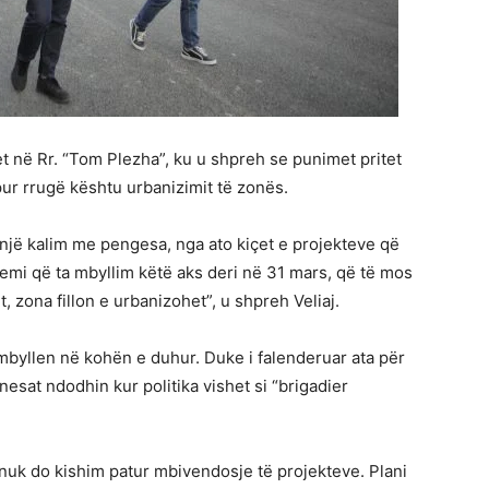
t në Rr. “Tom Plezha”, ku u shpreh se punimet pritet
pur rrugë kështu urbanizimit të zonës.
një kalim me pengesa, nga ato kiçet e projekteve që
mi që ta mbyllim këtë aks deri në 31 mars, që të mos
 zona fillon e urbanizohet”, u shpreh Veliaj.
mbyllen në kohën e duhur. Duke i falenderuar ata për
nesat ndodhin kur politika vishet si “brigadier
, nuk do kishim patur mbivendosje të projekteve. Plani