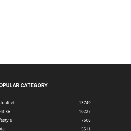
OPULAR CATEGORY
tualitet
13749
litike
10227
festyle
7608
ota
5511