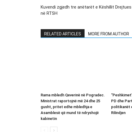
Kuvendi zgjedh tre anëtarët e Këshillit Drejtues
në RTSH
RELATED ARTICLES
MORE FROM AUTHOR
Rama mbledh Qeverinë në Pogradec.
“Peshkimet”
Ministrat raportojnë më 24 dhe 25
PD dhe Parti
gusht, pritet edhe mbledhja e
politikanët
Asamblesë që mund të ndryshojë
Rilindjen
kabinetin