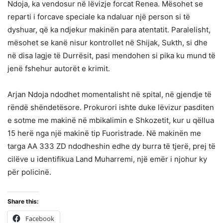
Ndoja, ka vendosur në lëvizje forcat Renea. Mësohet se
reparti i forcave speciale ka ndaluar një person si të
dyshuar, që ka ndjekur makinën para atentatit. Paralelisht,
mësohet se kanë nisur kontrollet në Shijak, Sukth, si dhe
në disa lagje të Durrësit, pasi mendohen si pika ku mund të
jenë fshehur autorët e krimit.
Arjan Ndoja ndodhet momentalisht në spital, në gjendje të
rëndë shëndetësore. Prokurori ishte duke lëvizur pasditen
e sotme me makinë në mbikalimin e Shkozetit, kur u qëllua
15 herë nga një makinë tip Fuoristrade. Në makinën me
targa AA 333 ZD ndodheshin edhe dy burra të tjerë, prej të
cilëve u identifikua Land Muharremi, një emër i njohur ky
për policinë.
Share this:
Facebook