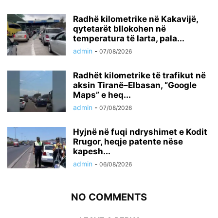
Radhë kilometrike në Kakavijë,
qytetarët bllokohen në
temperatura të larta, pala...
admin
-
07/08/2026
Radhët kilometrike të trafikut në
aksin Tiranë–Elbasan, “Google
Maps” e heq...
admin
-
07/08/2026
Hyjnë në fuqi ndryshimet e Kodit
Rrugor, heqje patente nëse
kapesh...
admin
-
06/08/2026
NO COMMENTS