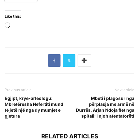
Like this:
Loading…
Previous article
Next article
Egjipt, krye-arleologu:
Mbeti i plagosur nga
Mbretëresha Nefertiti mund
përplasja me armë në
të jetë një nga dy mumjet e
Durrës, Arjan Ndoja flet nga
gjetura
spitali: I njoh atentatorët!
RELATED ARTICLES