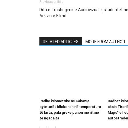
Previous article
Dita e Trashëgimisë Audiovizuale, studentët n
Arkivin e Filmit
RELATED ARTICLES
MORE FROM AUTHOR
Radhë kilometrike në Kakavijë,
Radhët kilom
qytetarët bllokohen në temperatura
aksin Tiran
të larta, pala greke punon me ritme
Maps” e heq
të ngadalta
autostradë