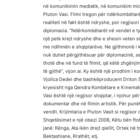
në komunikimin mediatik, në komunikim midi
Pluton Vasi. Filmi tregon për ndërkombëtarë
realiteti në fakt është ndryshe, por regjisor
diplomacia. “Ndërkombëtarët në vendet e tyr
një petk krejt ndryshe dhe e shesin veten si
me ndihmën e shqiptarëve. Ne gjithmonë i k
nuk duhet përgjithësuar për diplomacinë, sep
thotë dhe në fund të filmit, që këtë zhgënj
të gjithë”, vijon ai. Ky është një prodhim 
Vjollca Dedei dhe bashkëproducent Driton S
kryesisht nga Qendra Kombëtare e Kinematog
Vasi është një regjisor shqiptar, i njohur për i
dokumentar dhe në filmin artistik. Për punë
vendit. Krijimtaria e Pluton Vasit si regjisor
Shqetësimet e një obezi 2008, Këtu bën fto
janë: Kënga, Ata ikën drejt qiellit, Ortek në 
Bektashiane, Rrathët, etj.