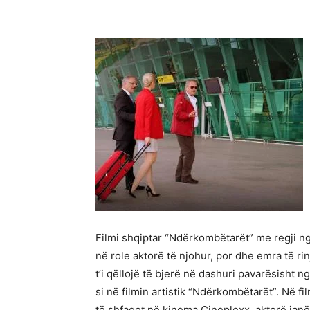
Filmi shqiptar “Ndërkombëtarët” me regji nga
në role aktorë të njohur, por dhe emra të ri
t’i qëllojë të bjerë në dashuri pavarësisht
si në filmin artistik “Ndërkombëtarët”. Në fil
të shfaqet në kinema Cineplexx, aktorë janë 