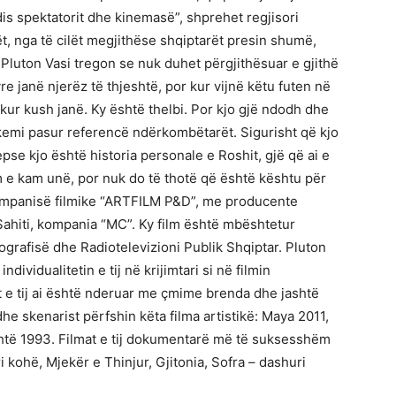
s spektatorit dhe kinemasë”, shprehet regjisori
t, nga të cilët megjithëse shqiptarët presin shumë,
i Pluton Vasi tregon se nuk duhet përgjithësuar e gjithë
e janë njerëz të thjeshtë, por kur vijnë këtu futen në
kur kush janë. Ky është thelbi. Por kjo gjë ndodh dhe
emi pasur referencë ndërkombëtarët. Sigurisht që kjo
se kjo është historia personale e Roshit, gjë që ai e
im e kam unë, por nuk do të thotë që është kështu për
i kompanisë filmike “ARTFILM P&D”, me producente
ahiti, kompania “MC”. Ky film është mbështetur
rafisë dhe Radiotelevizioni Publik Shqiptar. Pluton
ndividualitetin e tij në krijimtari si në filmin
t e tij ai është nderuar me çmime brenda dhe jashtë
 dhe skenarist përfshin këta filma artistikë: Maya 2011,
htë 1993. Filmat e tij dokumentarë më të suksesshëm
tri kohë, Mjekër e Thinjur, Gjitonia, Sofra – dashuri