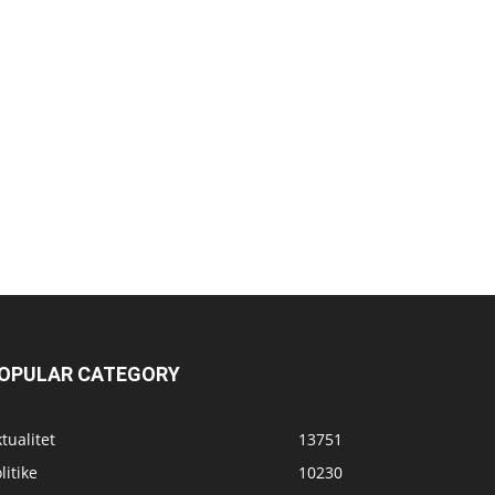
OPULAR CATEGORY
tualitet
13751
litike
10230