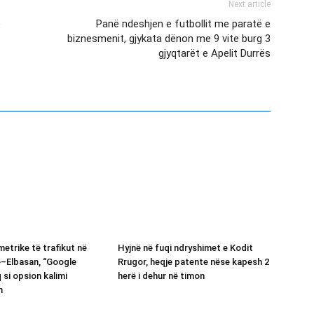
Next article
ë
Panë ndeshjen e futbollit me paratë e
biznesmenit, gjykata dënon me 9 vite burg 3
gjyqtarët e Apelit Durrës
etrike të trafikut në
Hyjnë në fuqi ndryshimet e Kodit
ë–Elbasan, “Google
Rrugor, heqje patente nëse kapesh 2
 si opsion kalimi
herë i dehur në timon
n