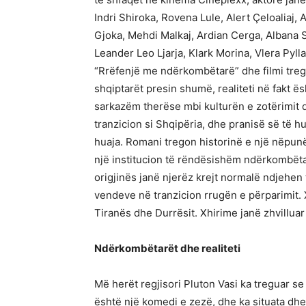
Indri Shiroka, Rovena Lule, Alert Çeloaliaj, 
Gjoka, Mehdi Malkaj, Ardian Cerga, Albana Sa
Leander Leo Ljarja, Klark Morina, Vlera Pylla, 
“Rrëfenjë me ndërkombëtarë” dhe filmi treg
shqiptarët presin shumë, realiteti në fakt 
sarkazëm therëse mbi kulturën e zotërimit
tranzicion si Shqipëria, dhe pranisë së të h
huaja. Romani tregon historinë e një nëpunës
një institucion të rëndësishëm ndërkombëtar 
origjinës janë njerëz krejt normalë ndjehen 
vendeve në tranzicion rrugën e përparimit. 
Tiranës dhe Durrësit. Xhirime janë zhvillua
Ndërkombëtarët dhe realiteti
Më herët regjisori Pluton Vasi ka treguar s
është një komedi e zezë, dhe ka situata dhe