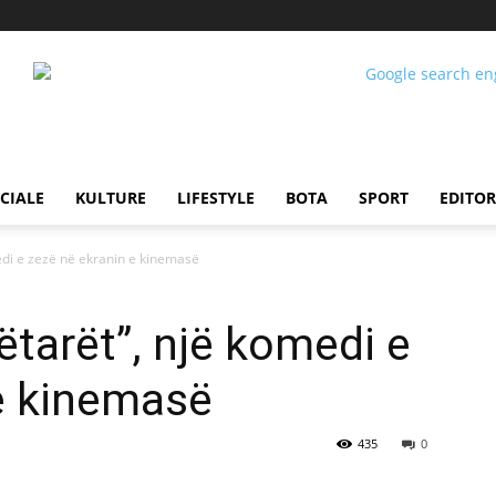
CIALE
KULTURE
LIFESTYLE
BOTA
SPORT
EDITOR
edi e zezë në ekranin e kinemasë
tarët”, një komedi e
e kinemasë
435
0