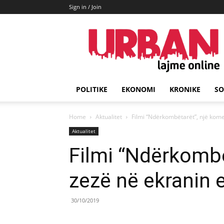
Sign in / Join
URBAN
Lajme
POLITIKE
EKONOMI
KRONIKE
SO
Home
Aktualitet
Filmi “Ndërkombëtarët”, një kom
Aktualitet
Filmi “Ndërkombë
zezë në ekranin 
30/10/2019
Share