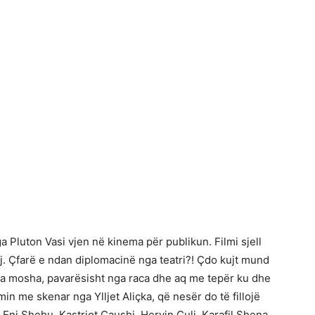
 Pluton Vasi vjen në kinema për publikun. Filmi sjell
nj. Çfarë e ndan diplomacinë nga teatri?! Çdo kujt mund
 nga mosha, pavarësisht nga raca dhe aq me tepër ku dhe
min me skenar nga Ylljet Aliçka, që nesër do të fillojë
Eni Shehu, Kastriot Çaushi, Hervin Çuli, Karafil Shena,