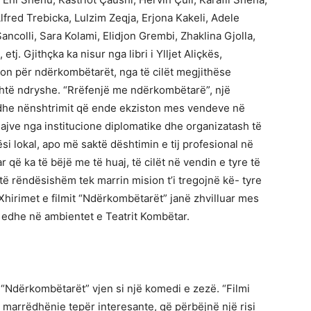
Alfred Trebicka, Lulzim Zeqja, Erjona Kakeli, Adele
ncolli, Sara Kolami, Elidjon Grembi, Zhaklina Gjolla,
etj. Gjithçka ka nisur nga libri i Ylljet Aliçkës,
on për ndërkombëtarët, nga të cilët megjithëse
është ndryshe. “Rrëfenjë me ndërkombëtarë”, një
 dhe nënshtrimit që ende ekziston mes vendeve në
uajve nga institucione diplomatike dhe organizatash të
i lokal, apo më saktë dështimin e tij profesional në
që ka të bëjë me të huaj, të cilët në vendin e tyre të
të rëndësishëm tek marrin mision t’i tregojnë kë- tyre
Xhirimet e filmit “Ndërkombëtarët” janë zhvilluar mes
r edhe në ambientet e Teatrit Kombëtar.
e “Ndërkombëtarët” vjen si një komedi e zezë. “Filmi
 marrëdhënie tepër interesante, që përbëjnë një risi