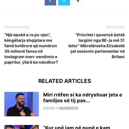
Previous article
Next article
“Një epokë e re po vjen”,
“Prioritet i qeverisë është
këngëtarja shqiptare me
largimi nga BE-ja më 31
famë botërore që numëron
tetor” Mbretëresha Elizabetë
35 milionë fansa në
çel sesionin parlamentar në
Instagram merr vendimin e
Britani
papritur, çfarë ka ndodhur?
RELATED ARTICLES
Miri rrëfen si ka ndryshuar jeta e
familjes së tij pas...
admin
-
06/08/2026
“Kur unë jam në punë e kam