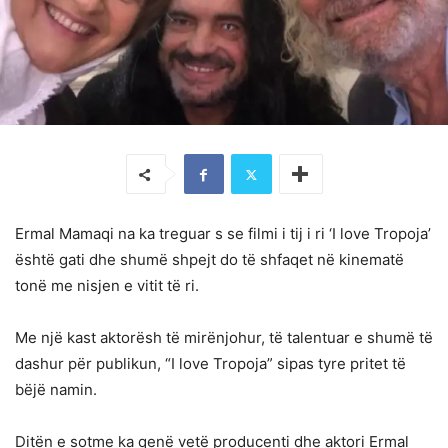
Ermal Mamaqi na ka treguar s se filmi i tij i ri ‘I love Tropoja’
është gati dhe shumë shpejt do të shfaqet në kinematë
tonë me nisjen e vitit të ri.
Me një kast aktorësh të mirënjohur, të talentuar e shumë të
dashur për publikun, “I love Tropoja” sipas tyre pritet të
bëjë namin.
Ditën e sotme ka qenë vetë producenti dhe aktori Ermal