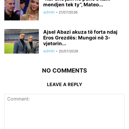
mendjen tek ty”, Mateo...
admin
-
21/07/2026
Ajsel Abazi akuza të forta ndaj
Eros Grezdës: Mungoi në 3-
vjetorin...
admin
-
20/07/2026
NO COMMENTS
LEAVE A REPLY