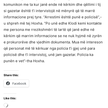
komunikon me ta kur janë ende në kërkim dhe qëllimi i tij
si gazetar është t’i intervistojë në mënyrë që të marrë
informacione prej tyre. “Arrestimi është punë e policisë”,-
u shpreh më tej Hoxha. “Po unë edhe Klodi kemi kontakte
me persona me rrezikshmëri të lartë që janë edhe në
kërkim që marrim informacione se ne nuk hyjmë në zyrën
e prokurorëve dhe vjedhim dokumenta. Mua më intereson
që personat më të kërkuar nga policia t’i gjej unë para
policisë dhe t’i intervistoj, unë jam gazetar. Policia ka
punën e vet”-tha Hoxha.
Share this:
Facebook
Like this:
Loading…