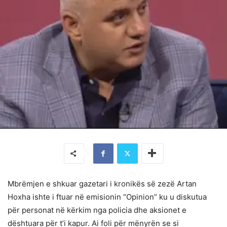
Mbrëmjen e shkuar gazetari i kronikës së zezë Artan
Hoxha ishte i ftuar në emisionin “Opinion” ku u diskutua
për personat në kërkim nga policia dhe aksionet e
dështuara për t’i kapur. Ai foli për mënyrën se si