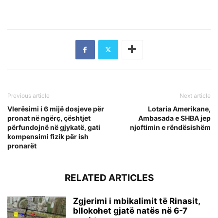
Previous article
Next article
Vlerësimi i 6 mijë dosjeve për
Lotaria Amerikane,
pronat në ngërç, çështjet
Ambasada e SHBA jep
përfundojnë në gjykatë, gati
njoftimin e rëndësishëm
kompensimi fizik për ish
pronarët
RELATED ARTICLES
Zgjerimi i mbikalimit të Rinasit,
bllokohet gjatë natës në 6-7