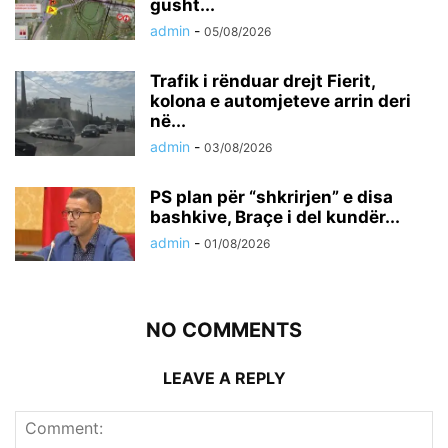
gusht...
admin
-
05/08/2026
Trafik i rënduar drejt Fierit,
kolona e automjeteve arrin deri
në...
admin
-
03/08/2026
PS plan për “shkrirjen” e disa
bashkive, Braçe i del kundër...
admin
-
01/08/2026
NO COMMENTS
LEAVE A REPLY