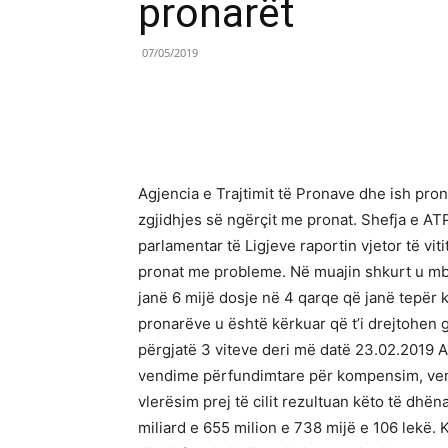
pronarët
07/05/2019
Share
Agjencia e Trajtimit të Pronave dhe ish prona
zgjidhjes së ngërçit me pronat. Shefja e AT
parlamentar të Ligjeve raportin vjetor të vi
pronat me probleme. Në muajin shkurt u mbyl
janë 6 mijë dosje në 4 qarqe që janë tepër
pronarëve u është kërkuar që t’i drejtohen g
përgjatë 3 viteve deri më datë 23.02.2019 A
vendime përfundimtare për kompensim, ven
vlerësim prej të cilit rezultuan këto të dhën
miliard e 655 milion e 738 mijë e 106 lekë. 