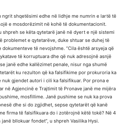
 ngrit shqetësimi edhe në lidhje me numrin e lartë të
pasojë e mosdorëzimit në kohë të dokumentacionit.
 u shpreh se këta qytetarë janë në dyert e një sistemi
ë problemet e qytetarëve, duke shtuar se duhej të
n e dokumenteve të nevojshme. “Cila është arsyeja që
jykatave të korruptuara dhe që nuk adresojnë asnjë
se janë edhe kallëzimet penale, nisur nga shumë
etarët ku rezulton që ka falsifikime por prokuroria ka
k gjendet autori i cili ka falsifikuar. Por prona e
r në Agjencinë e Trajtimit të Pronave janë me mijëra
pushime, mosfillime. Janë pushime se nuk ka prova
onesë dhe si do zgjidhet, sepse qytetarët që kanë
e firma të falsifikuara do i zotërojnë këtë tokë? Në 4
 janë bllokuar fondet”, u shpreh Vasilika Hysi.