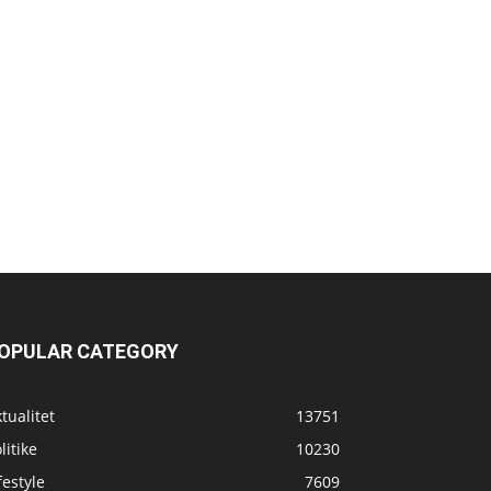
OPULAR CATEGORY
tualitet
13751
litike
10230
festyle
7609