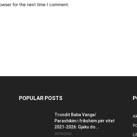
owser for the next time I comment.
POPULAR POSTS
P
Trondit Baba Vanga/
Ak
Parashikim i frikshëm për vitet
Po
2021-2026: Gjaku do...
30/09/2020
Li