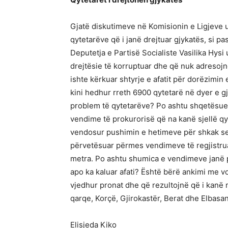
Gjatë diskutimeve në Komisionin e Ligjeve u
qytetarëve që i janë drejtuar gjykatës, si 
Deputetja e Partisë Socialiste Vasilika Hysi
drejtësie të korruptuar dhe që nuk adresojn
ishte kërkuar shtyrje e afatit për dorëzimi
kini hedhur rreth 6900 qytetarë në dyer e g
problem të qytetarëve? Po ashtu shqetësue
vendime të prokurorisë që na kanë sjellë qyt
vendosur pushimin e hetimeve për shkak se nu
përvetësuar përmes vendimeve të regjistrua
metra. Po ashtu shumica e vendimeve janë 
apo ka kaluar afati? Është bërë ankimi me v
vjedhur pronat dhe që rezultojnë që i kanë m
qarqe, Korçë, Gjirokastër, Berat dhe Elbasan
Elisjeda Kiko