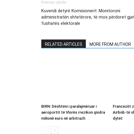
Previous article
Kuvendi detyrë Komisionerit: Monitoroni
administratën shtetërore, të mos përdoret gja
fushatës elektorale
RELATED ARTICLES
MORE FROM AUTHOR
BIRN: Dështimi i paralajmëruar i
Francezët z
aeroportit të Vlorës rrezikon qindra
Airbnb-të s
milionë euro në arbitrazh
dytët