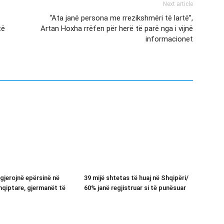
Next article
“Ata janë persona me rrezikshmëri të lartë”,
të
Artan Hoxha rrëfen për herë të parë nga i vijnë
informacionet
gjerojnë epërsinë në
39 mijë shtetas të huaj në Shqipëri/
hqiptare, gjermanët të
60% janë regjistruar si të punësuar