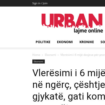
Sign in / Join
URBAN
Lajme
POLITIKE
EKONOMI
KRONIKE
SO
Home
Ekonomi
Vlerësimi i 6 mijë dosjeve për pro
Ekonomi
Vlerësimi i 6 mij
në ngërç, çështj
gjykatë, gati kom