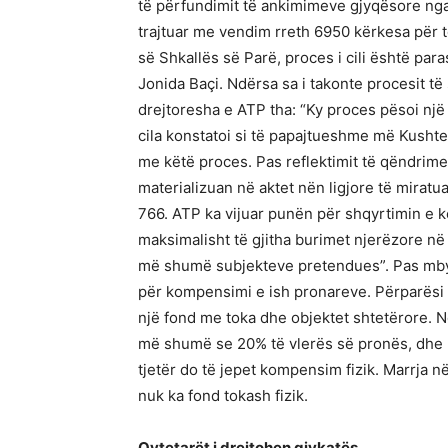
të përfundimit të ankimimeve gjyqësore nga
trajtuar me vendim rreth 6950 kërkesa për t
së Shkallës së Parë, proces i cili është paras
Jonida Baçi. Ndërsa sa i takonte procesit të
drejtoresha e ATP tha: “Ky proces pësoi një
cila konstatoi si të papajtueshme më Kushtetu
me këtë proces. Pas reflektimit të qëndrim
materializuan në aktet nën ligjore të miratu
766. ATP ka vijuar punën për shqyrtimin e 
maksimalisht të gjitha burimet njerëzore në
më shumë subjekteve pretendues”. Pas mbyl
për kompensimi e ish pronareve. Përparësi do
një fond me toka dhe objektet shtetërore.
më shumë se 20% të vlerës së pronës, dhe n
tjetër do të jepet kompensim fizik. Marrja
nuk ka fond tokash fizik.
Qytetarët i drejtohen gjykatës