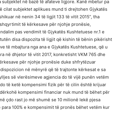
 subjektet në bazë të afateve ligjore. Kanë mbetur pa
ë cilat subjektet aplikues mund ti drejtohen Gjykatës
hikuar në nenin 34 të ligjit 133 të vitit 2015”, tha
 shqyrtimit të kërkesave për njohje pronësie,
 ndalim pas vendimit të Gjykatës Kushtetuese nr.1 e
tën disa dispozita të ligjit që kishin të bënin pikërisht
eve të mbajtura nga ana e Gjykatës Kushtetuese, që u
ara në dhjetor të vitit 2017, konkretisht VKM 765 dhe
kërkesave për njohje pronësie duke shfrytëzuar
 dispozicion në mënyrë që të trajtonte kërkesat e sa
ljes së vlerësimeve agjencia do të vijë punën vetëm
 të ketë kompensimi fizik për të cilin është krijuar
 Ndërkohë kompensimi financiar nuk mund të bëhet për
ë çdo rast jo më shumë se 10 milionë lekë pjesa
 në para 100% e kompensimit të pronës bëhet vetëm kur