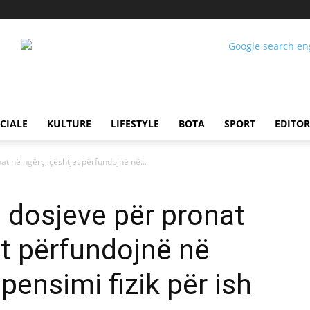
CIALE
KULTURE
LIFESTYLE
BOTA
SPORT
EDITOR
nat në ngërç, çështjet përfundojnë në...
ë dosjeve për pronat
et përfundojnë në
pensimi fizik për ish