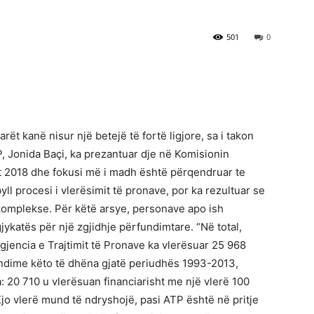
501
0
rët kanë nisur një betejë të fortë ligjore, sa i takon
P, Jonida Baçi, ka prezantuar dje në Komisionin
tit 2018 dhe fokusi më i madh është përqendruar te
l procesi i vlerësimit të pronave, por ka rezultuar se
 komplekse. Për këtë arsye, personave apo ish
jykatës për një zgjidhje përfundimtare. “Në total,
gjencia e Trajtimit të Pronave ka vlerësuar 25 968
dime këto të dhëna gjatë periudhës 1993-2013,
a: 20 710 u vlerësuan financiarisht me një vlerë 100
Kjo vlerë mund të ndryshojë, pasi ATP është në pritje