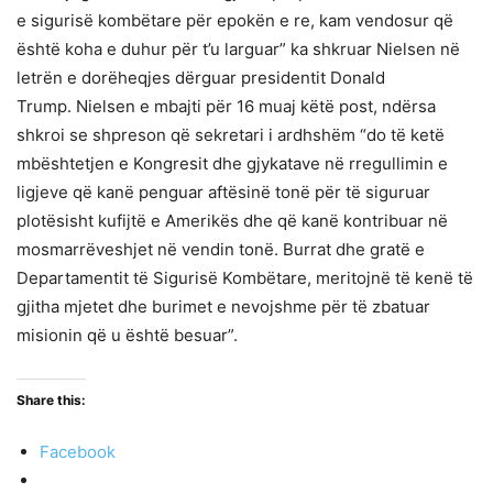
e sigurisë kombëtare për epokën e re, kam vendosur që
është koha e duhur për t’u larguar” ka shkruar Nielsen në
letrën e dorëheqjes dërguar presidentit Donald
Trump. Nielsen e mbajti për 16 muaj këtë post, ndërsa
shkroi se shpreson që sekretari i ardhshëm “do të ketë
mbështetjen e Kongresit dhe gjykatave në rregullimin e
ligjeve që kanë penguar aftësinë tonë për të siguruar
plotësisht kufijtë e Amerikës dhe që kanë kontribuar në
mosmarrëveshjet në vendin tonë. Burrat dhe gratë e
Departamentit të Sigurisë Kombëtare, meritojnë të kenë të
gjitha mjetet dhe burimet e nevojshme për të zbatuar
misionin që u është besuar”.
Share this:
Facebook