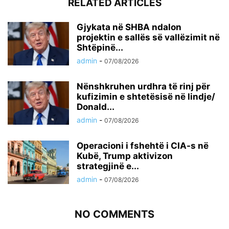
RELATED ARTICLES
Gjykata në SHBA ndalon
projektin e sallës së vallëzimit në
Shtëpinë...
admin
-
07/08/2026
Nënshkruhen urdhra të rinj për
kufizimin e shtetësisë në lindje/
Donald...
admin
-
07/08/2026
Operacioni i fshehtë i CIA-s në
Kubë, Trump aktivizon
strategjinë e...
admin
-
07/08/2026
NO COMMENTS