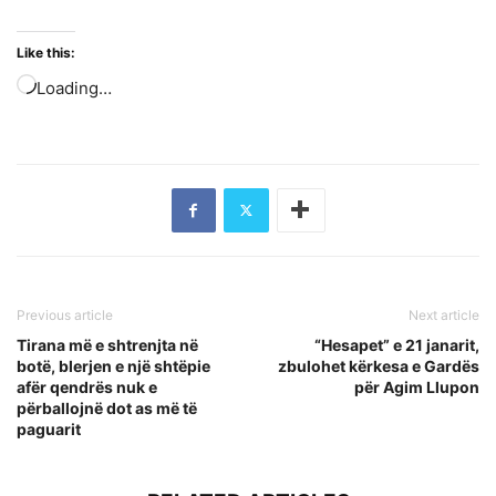
Like this:
Loading…
Previous article
Next article
Tirana më e shtrenjta në
“Hesapet” e 21 janarit,
botë, blerjen e një shtëpie
zbulohet kërkesa e Gardës
afër qendrës nuk e
për Agim Llupon
përballojnë dot as më të
paguarit