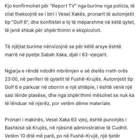
Kjo konfirmohet për “Report TV” nga burime nga policia, të
cilat theksojnë se i biri i Vesel Xakës, pronarit të automjetit
tip “Golf 6”, dhe konfliktet e tij të mëparshme në këtë qytet,
të jenë shkak për shpërthimin e eksplozivit.
Të njëjtat burime nënvizojnë se për këtë arsye është
marrë në pyetje Sabah Xaka, djali i 63-vjeçarit.
Ngjarja e rëndë ndodhi mbrëmjen e së dielës rreth orës
23:00, në periferi të qytetit të Fushë-Krujës. Automjetit tip
Golf 6 e parkuar në oborrin e një shtëpie, i është vënë një
sasi lënde plasëse, dhe nga shpërthimi mësohet se nuk ka
të lënduar në njerëz, por vetëm dëme materiale.
Pronari i makinës, Vesel Xaka 63 vjeç, është punonjës i
Bashkisë së Krujës, në njësinë administrative të Cudhit.
Vetëm 10 ditë më parë, po në Fushë-Krujë, një tjetër