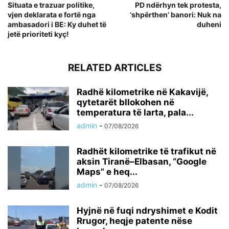
Situata e trazuar politike,
PD ndërhyn tek protesta,
vjen deklarata e fortë nga
‘shpërthen’ banori: Nuk na
ambasadori i BE: Ky duhet të
duheni
jetë prioriteti kyç!
RELATED ARTICLES
Radhë kilometrike në Kakavijë,
qytetarët bllokohen në
temperatura të larta, pala...
admin
-
07/08/2026
Radhët kilometrike të trafikut në
aksin Tiranë–Elbasan, “Google
Maps” e heq...
admin
-
07/08/2026
Hyjnë në fuqi ndryshimet e Kodit
Rrugor, heqje patente nëse