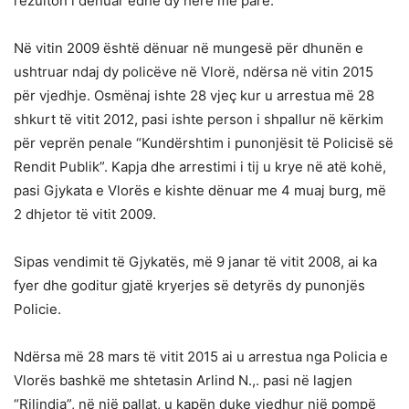
rezulton i dënuar edhe dy herë më parë.
Në vitin 2009 është dënuar në mungesë për dhunën e
ushtruar ndaj dy policëve në Vlorë, ndërsa në vitin 2015
për vjedhje. Osmënaj ishte 28 vjeç kur u arrestua më 28
shkurt të vitit 2012, pasi ishte person i shpallur në kërkim
për veprën penale “Kundërshtim i punonjësit të Policisë së
Rendit Publik”. Kapja dhe arrestimi i tij u krye në atë kohë,
pasi Gjykata e Vlorës e kishte dënuar me 4 muaj burg, më
2 dhjetor të vitit 2009.
Sipas vendimit të Gjykatës, më 9 janar të vitit 2008, ai ka
fyer dhe goditur gjatë kryerjes së detyrës dy punonjës
Policie.
Ndërsa më 28 mars të vitit 2015 ai u arrestua nga Policia e
Vlorës bashkë me shtetasin Arlind N.,. pasi në lagjen
“Rilindja”, në një pallat, u kapën duke vjedhur një pompë