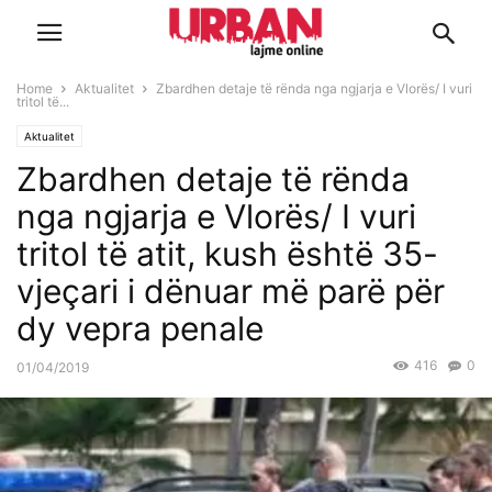
Home
Aktualitet
Zbardhen detaje të rënda nga ngjarja e Vlorës/ I vuri
tritol të...
Aktualitet
Zbardhen detaje të rënda
nga ngjarja e Vlorës/ I vuri
tritol të atit, kush është 35-
vjeçari i dënuar më parë për
dy vepra penale
416
0
01/04/2019