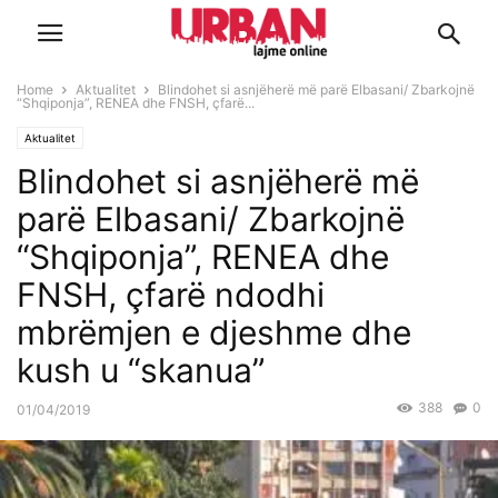
Home
Aktualitet
Blindohet si asnjëherë më parë Elbasani/ Zbarkojnë
“Shqiponja”, RENEA dhe FNSH, çfarë...
Aktualitet
Blindohet si asnjëherë më
parë Elbasani/ Zbarkojnë
“Shqiponja”, RENEA dhe
FNSH, çfarë ndodhi
mbrëmjen e djeshme dhe
kush u “skanua”
388
0
01/04/2019