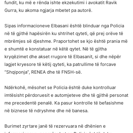
fundit, ku më e rënda ishte ekzekutimi i avokatit Ravik
Gurra, ku akoma ngjarja mbetet pa autorë.
Sipas informacioneve Elbasani është blinduar nga Policia
në të gjithë hapësirën ku shtrihet qyteti, që prej orëve të
mbrëmjes së djeshme. Praportohet se kjo është prania më
e shumtë e konstatuar në këtë qytet. Në të gjitha
kryqëzimet dhe akset rrugore të Elbasanit, si dhe nëpër
lagjet kryesore të këtij qyteti, ka patrullime të forcave
“Shqiponja”, RENEA dhe të FNSH-së.
Ndërkohë, mësohet se Policia është duke kontrolluar
imtësisht përdoruesit e automjeteve dhe të gjithë personat
me precedentë penalë. Ka pasur kontrolle të befasishme
në biznese të ndryshme dhe në banesa.
Burimet zyrtare janë të rezervuara në dhënien e