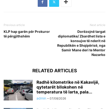
Previous article
Next article
KLP hap garën për Prokuror
Dorëzojnë targat
të përgjithshëm
diplomatike/ Zbardhet lista e
konsujve të nderit në
Republikën e Shqipërisë, nga
Samir Mane deri te Mentor
Nazarko
RELATED ARTICLES
Radhë kilometrike në Kakavijë,
qytetarët bllokohen në
temperatura të larta, pala...
admin
-
07/08/2026