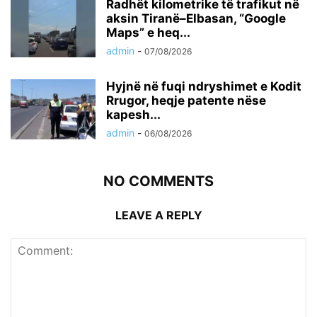
Radhët kilometrike të trafikut në
aksin Tiranë–Elbasan, “Google
Maps” e heq...
admin
-
07/08/2026
Hyjnë në fuqi ndryshimet e Kodit
Rrugor, heqje patente nëse
kapesh...
admin
-
06/08/2026
NO COMMENTS
LEAVE A REPLY