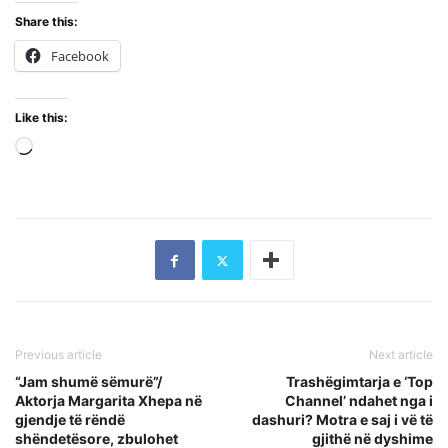
Share this:
Facebook
Like this:
Loading…
Previous article
Next article
“Jam shumë sëmurë”/
Trashëgimtarja e ‘Top
Aktorja Margarita Xhepa në
Channel’ ndahet nga i
gjendje të rëndë
dashuri? Motra e saj i vë të
shëndetësore, zbulohet
gjithë në dyshime