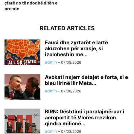
çfarë do të ndodhë ditën e
premte
RELATED ARTICLES
Fauci dhe zyrtarët e lartë
akuzohen për vrasje, si
izoloheshin me...
admin
-
07/08/2026
Avokati nxjerr detajet e forta, si e
bleu lirinë Ilir Meta...
admin
-
07/08/2026
BIRN: Dështimi i paralajmëruar i
aeroportit të Vlorës rrezikon
qindra milionë...
admin
-
07/08/2026