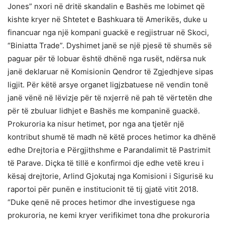
Jones” nxori në dritë skandalin e Bashës me lobimet që
kishte kryer në Shtetet e Bashkuara të Amerikës, duke u
financuar nga një kompani guackë e regjistruar në Skoci,
“Biniatta Trade”. Dyshimet janë se një pjesë të shumës së
paguar për të lobuar është dhënë nga rusët, ndërsa nuk
janë deklaruar në Komisionin Qendror të Zgjedhjeve sipas
ligjit. Për këtë arsye organet ligjzbatuese në vendin tonë
janë vënë në lëvizje për të nxjerrë në pah të vërtetën dhe
për të zbuluar lidhjet e Bashës me kompaninë guackë.
Prokuroria ka nisur hetimet, por nga ana tjetër një
kontribut shumë të madh në këtë proces hetimor ka dhënë
edhe Drejtoria e Përgjithshme e Parandalimit të Pastrimit
të Parave. Diçka të tillë e konfirmoi dje edhe vetë kreu i
kësaj drejtorie, Arlind Gjokutaj nga Komisioni i Sigurisë ku
raportoi për punën e institucionit të tij gjatë vitit 2018.
“Duke qenë në proces hetimor dhe investiguese nga
prokuroria, ne kemi kryer verifikimet tona dhe prokuroria