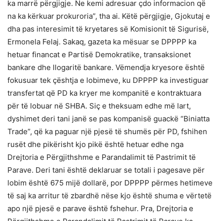
ka marrë përgjigje. Ne kemi adresuar çdo informacion që
na ka kërkuar prokuroria”, tha ai. Këtë përgjigje, Gjokutaj e
dha pas interesimit të kryetares së Komisionit të Sigurisë,
Ermonela Felaj. Sakaq, gazeta ka mësuar se DPPPP ka
hetuar financat e Partisë Demokratike, transaksionet
bankare dhe llogaritë bankare. Vëmendja kryesore është
fokusuar tek çështja e lobimeve, ku DPPPP ka investiguar
transfertat që PD ka kryer me kompanitë e kontraktuara
për të lobuar në SHBA. Siç e theksuam edhe më lart,
dyshimet deri tani janë se pas kompanisë guackë “Biniatta
Trade”, që ka paguar një pjesë të shumës për PD, fshihen
rusët dhe pikërisht kjo pikë është hetuar edhe nga
Drejtoria e Përgjithshme e Parandalimit të Pastrimit të
Parave. Deri tani është deklaruar se totali i pagesave për
lobim është 675 mijë dollarë, por DPPPP përmes hetimeve
të saj ka arritur të zbardhë nëse kjo është shuma e vërtetë
apo një pjesë e parave është fshehur. Pra, Drejtoria e