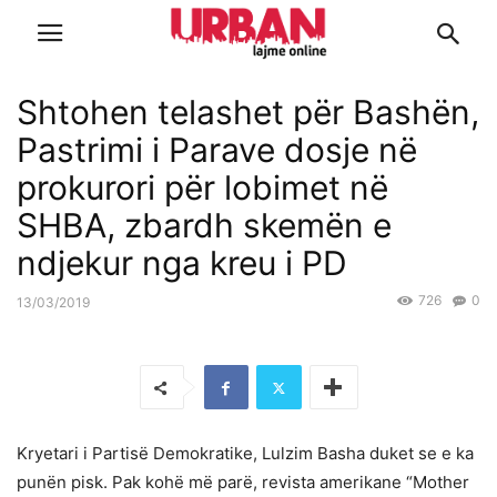
Shtohen telashet për Bashën,
Pastrimi i Parave dosje në
prokurori për lobimet në
SHBA, zbardh skemën e
ndjekur nga kreu i PD
726
0
13/03/2019
Kryetari i Partisë Demokratike, Lulzim Basha duket se e ka
punën pisk. Pak kohë më parë, revista amerikane “Mother