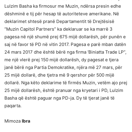
Lulzim Basha ka firmosur me Muzin, ndërsa presin edhe
dëshminë e tij për hesap të autoriteteve amerikane. Në
deklarimet shtesë pranë Departamentit të Drejtësisë
“Muzin Capitol Partners” ka deklaruar se ka marrë 3
pagesa në një shumë prej 675 mijë dollarësh, për punën e
saj në favor të PD në vitin 2017. Pagesa e parë mban datën
24 mars 2017 dhe është bërë nga firma ‘Biniatta Trade LP”,
me një vlerë prej 150 mijë dollarësh, dy pagesat e tjera
janë bërë nga Partia Demokratike, njëra më 27 mars, për
25 mijë dollarë, dhe tjetra më 9 qershor për 500 mijë
dollarë. Nga këto deklarime të firmës Muzin, vetëm ajo prej
25 mijë dollarësh, është pranuar nga kryetari i PD, Lulzim
Basha që është paguar nga PD-ja. Dy të tjerat janë të
paqarta.
Mimoza
Ibra