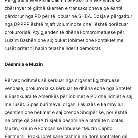
Përgjithshme e Parandalimit të Pastrimit të Parave ka
zbërthyer të gjithë skemën e transaksioneve që është
përdorur nga PD për të lobuar në SHBA. Dosja e përgatitur
nga DPPPP është mjaft voluminoze dhe i është dorëzuar
prokurorisë. Aty gjenden të dhëna komprometuese për
Lulzim Bashën dhe siç duket lobimet dhe kontaktet me
rusët pritet t’i hapin telashe liderit demokrat.
Dëshmia e Muzin
Përveç ndihmës së kërkuar nga organet ligjzbatuese
vendase, prokuroria ka kërkuar të dhëna edhe nga Shtetet
e Bashkuara të Amerikës për lobimet e PD dhe lidhjet e saj
me rusët. Sipas burimeve, organi i akuzës e ka mbyllur
çështjen dhe hetimet e saj brenda Shqipërisë, por është
në pritje që SHBA t’i sjellë dëshminë e plotë të Nicolas
Muzin, kreun e kompanisë lobuese “Muzin Capitol
Partners”. Prokurorët kanë tashmë në dorë kontratën që