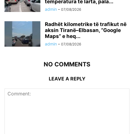
temperatura të larta, pala...
admin
-
07/08/2026
Radhët kilometrike të trafikut në
aksin Tiranë–Elbasan, “Google
Maps” e heq...
admin
-
07/08/2026
NO COMMENTS
LEAVE A REPLY