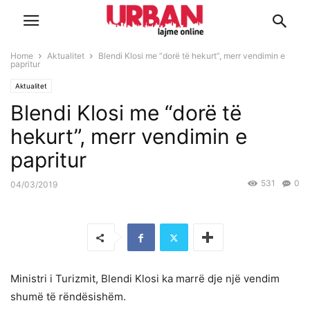
Home
Aktualitet
Blendi Klosi me “dorë të hekurt”, merr vendimin e
papritur
Aktualitet
Blendi Klosi me “dorë të
hekurt”, merr vendimin e
papritur
531
0
04/03/2019
Ministri i Turizmit, Blendi Klosi ka marrë dje një vendim
shumë të rëndësishëm.