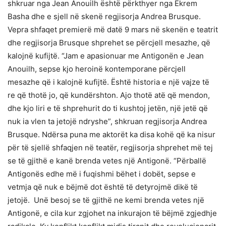
shkruar nga Jean Anouilh është përkthyer nga Ekrem
Basha dhe e sjell në skenë regjisorja Andrea Brusque.
Vepra shfaqet premierë më datë 9 mars në skenën e teatrit
dhe regjisorja Brusque shprehet se përcjell mesazhe, që
kalojnë kufijtë. “Jam e apasionuar me Antigonën e Jean
Anouilh, sepse kjo heroinë kontemporane përcjell
mesazhe që i kalojnë kufijtë. Është historia e një vajze të
re që thotë jo, që kundërshton. Ajo thotë atë që mendon,
dhe kjo liri e të shprehurit do ti kushtoj jetën, një jetë që
nuk ia vlen ta jetojë ndryshe”, shkruan regjisorja Andrea
Brusque. Ndërsa puna me aktorët ka disa kohë që ka nisur
për të sjellë shfaqjen në teatër, regjisorja shprehet më tej
se të gjithë e kanë brenda vetes një Antigonë. “Përballë
Antigonës edhe më i fuqishmi bëhet i dobët, sepse e
vetmja që nuk e bëjmë dot është të detyrojmë dikë të
jetojë. Unë besoj se të gjithë ne kemi brenda vetes një
Antigonë, e cila kur zgjohet na inkurajon të bëjmë zgjedhje