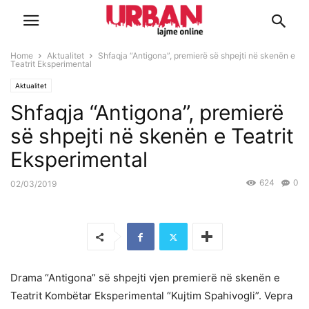
Home
Aktualitet
Shfaqja “Antigona”, premierë së shpejti në skenën e
Teatrit Eksperimental
Aktualitet
Shfaqja “Antigona”, premierë
së shpejti në skenën e Teatrit
Eksperimental
624
0
02/03/2019
Drama “Antigona” së shpejti vjen premierë në skenën e
Teatrit Kombëtar Eksperimental “Kujtim Spahivogli”. Vepra