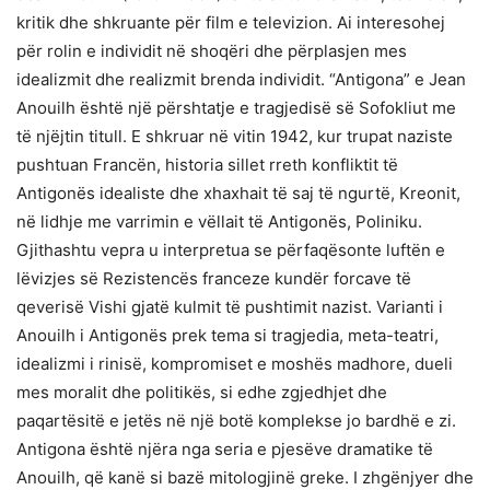
kritik dhe shkruante për film e televizion. Ai interesohej
për rolin e individit në shoqëri dhe përplasjen mes
idealizmit dhe realizmit brenda individit. “Antigona” e Jean
Anouilh është një përshtatje e tragjedisë së Sofokliut me
të njëjtin titull. E shkruar në vitin 1942, kur trupat naziste
pushtuan Francën, historia sillet rreth konfliktit të
Antigonës idealiste dhe xhaxhait të saj të ngurtë, Kreonit,
në lidhje me varrimin e vëllait të Antigonës, Poliniku.
Gjithashtu vepra u interpretua se përfaqësonte luftën e
lëvizjes së Rezistencës franceze kundër forcave të
qeverisë Vishi gjatë kulmit të pushtimit nazist. Varianti i
Anouilh i Antigonës prek tema si tragjedia, meta-teatri,
idealizmi i rinisë, kompromiset e moshës madhore, dueli
mes moralit dhe politikës, si edhe zgjedhjet dhe
paqartësitë e jetës në një botë komplekse jo bardhë e zi.
Antigona është njëra nga seria e pjesëve dramatike të
Anouilh, që kanë si bazë mitologjinë greke. I zhgënjyer dhe