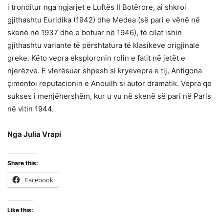
i tronditur nga ngjarjet e Luftës II Botërore, ai shkroi
gjithashtu Euridika (1942) dhe Medea (së pari e vënë në
skenë në 1937 dhe e botuar në 1946), të cilat ishin
gjithashtu variante të përshtatura të klasikeve origjinale
greke. Këto vepra eksploronin rolin e fatit në jetët e
njerëzve. E vlerësuar shpesh si kryevepra e tij, Antigona
çimentoi reputacionin e Anouilh si autor dramatik. Vepra qe
sukses i menjëhershëm, kur u vu në skenë së pari në Paris
në vitin 1944.
Nga Julia Vrapi
Share this:
Facebook
Like this: