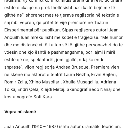
radikale. Ky konflikt konflikt midis tiranit dhe revolucionarit
është diçka që na prek thellësisht pasi ka të bëjë me të
gjithë ne”, shprehet mes të tjerave regjisorja në tekstin e
saj mbi veprën, që pritet të vijë premierë në Teatrin
Eksperimental për publikun. Sipas regjisores autori Jean
Anouilh luan mrekullisht me kodet e tragjedisë. “Me humor
dhe me distancë ai të kujton së të gjithë personazhet do të
vdesin dhe kjo është e pashmangshme, por lajmi i mirë
është që ne, spektatorët, jemi gjallë, ndaj ka ende
shpresë”, vijon regjisorja Andrea Brusque. Premiera vjen
në skenë më aktorët e teatrit Laura Nezha, Ervin Bejleri,
Romir Zalla, Xhino Musollari, Xhulia Musagalliu, Adriana
Tolka, Endri Çela, Klejdi Metaj. Skenograf Beqo Nanaj dhe
kostumografe Sofi Kara
Vepra në skenë
Jean Anouilh (1910 – 1987) ishte autor dramatik, teoricien,