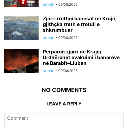
admin
-
09/08/2026
Zjarri rrethoi banesat në Krujë,
gjithçka rreth e rrotull e
shkrumbuar
admin
-
09/08/2026
Përparon zjarri në Krujë/
Urdhërohet evakuimi i banorëve
në Barabit–Lluban
admin
-
09/08/2026
NO COMMENTS
LEAVE A REPLY