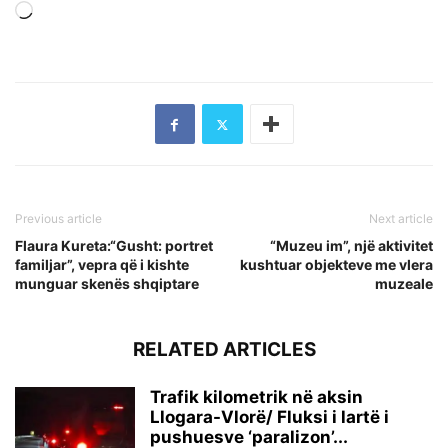
Loading…
Previous article
Next article
Flaura Kureta:“Gusht: portret
“Muzeu im”, një aktivitet
familjar”, vepra që i kishte
kushtuar objekteve me vlera
munguar skenës shqiptare
muzeale
RELATED ARTICLES
Trafik kilometrik në aksin
Llogara-Vlorë/ Fluksi i lartë i
pushuesve ‘paralizon’...