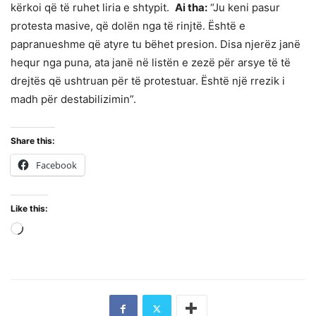
kërkoi që të ruhet liria e shtypit.
Ai tha:
“Ju keni pasur
protesta masive, që dolën nga të rinjtë. Është e
papranueshme që atyre tu bëhet presion. Disa njerëz janë
hequr nga puna, ata janë në listën e zezë për arsye të të
drejtës që ushtruan për të protestuar. Është një rrezik i
madh për destabilizimin”.
Share this:
Facebook
Like this:
Loading…