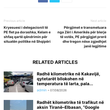
Previous article
Next article
Kryesuesi i delegacionit të
Përgjimet e transmetuara
PE flet pa dorashka, Kelam e
nga Zëri i Amerikës për blerje
shfaq qartë qëndrimin për
të votës, PE përgjigjet prerë
situatën politike në Shqipëri
dhe tregon nëse zgjedhjet
janë legjitime
RELATED ARTICLES
Radhë kilometrike në Kakavijë,
qytetarët bllokohen në
temperatura të larta, pala...
admin
-
07/08/2026
Radhët kilometrike të trafikut në
aksin Tiranë–Elbasan, “Google