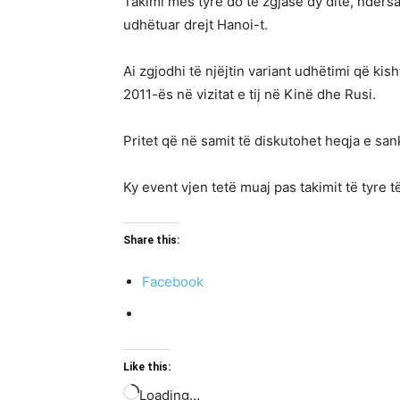
Takimi mes tyre do të zgjasë dy ditë, ndërsa
udhëtuar drejt Hanoi-t.
Ai zgjodhi të njëjtin variant udhëtimi që kish
2011-ës në vizitat e tij në Kinë dhe Rusi.
Pritet që në samit të diskutohet heqja e s
Ky event vjen tetë muaj pas takimit të tyre t
Share this:
Facebook
Like this:
Loading…