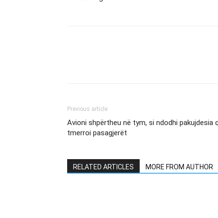
Previous article
Avioni shpërtheu në tym, si ndodhi pakujdesia 
tmerroi pasagjerët
RELATED ARTICLES
MORE FROM AUTHOR