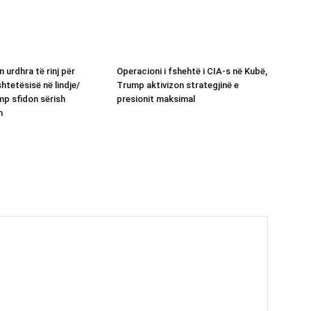
 urdhra të rinj për
Operacioni i fshehtë i CIA-s në Kubë,
shtetësisë në lindje/
Trump aktivizon strategjinë e
p sfidon sërish
presionit maksimal
n