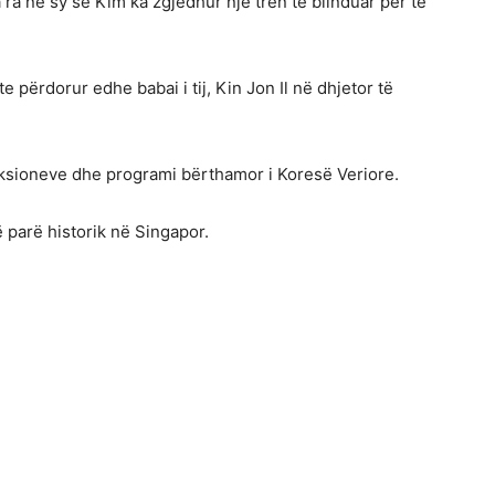
 ra në sy se Kim ka zgjedhur një tren të blinduar për të
te përdorur edhe babai i tij, Kin Jon Il në dhjetor të
anksioneve dhe programi bërthamor i Koresë Veriore.
ë parë historik në Singapor.