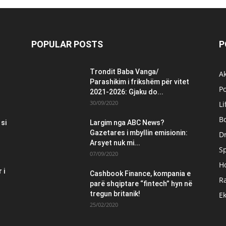
POPULAR POSTS
P
Trondit Baba Vanga/
Ak
Parashikim i frikshëm për vitet
Po
2021-2026: Gjaku do...
30/09/2020
Li
B
 si
Largim nga ABC News?
Gazetares i mbyllin emisionin:
Dr
Arsyet nuk mi...
S
07/09/2020
H
 i
Cashbook Finance, kompania e
Ra
parë shqiptare “fintech” hyn në
tregun britanik!
E
25/02/2020