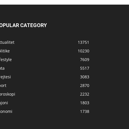
OPULAR CATEGORY
tualitet
13751
litike
10230
festyle
7609
ota
5517
ejtesi
3083
port
2870
oroskopi
2232
joni
1803
konomi
1738