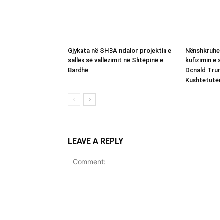
Gjykata në SHBA ndalon projektin e
Nënshkruhen
sallës së vallëzimit në Shtëpinë e
kufizimin e 
Bardhë
Donald Trum
Kushtetutë
LEAVE A REPLY