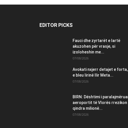
EDITOR PICKS
Fauci dhe zyrtarët e lartë
akuzohen për vrasje, si
izoloheshin me...
07/08/2026
Avokati nxjerr detajet e forta,
e bleu lirinë Ilir Meta...
07/08/2026
BIRN: Dështimi i paralajmëruar
aeroportit të Vlorës rrezikon
qindra milionë...
07/08/2026