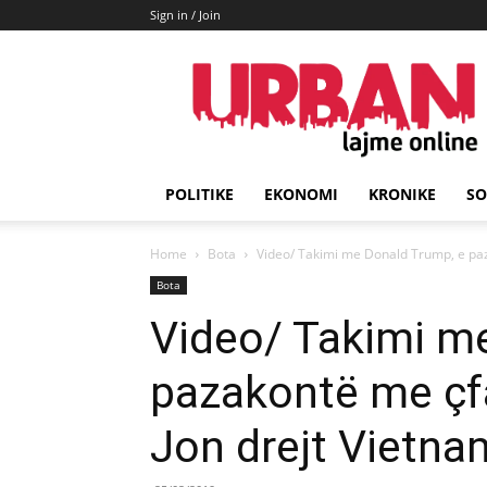
Sign in / Join
URBAN
Lajme
POLITIKE
EKONOMI
KRONIKE
SO
Home
Bota
Video/ Takimi me Donald Trump, e paz
Bota
Video/ Takimi m
pazakontë me çf
Jon drejt Vietna