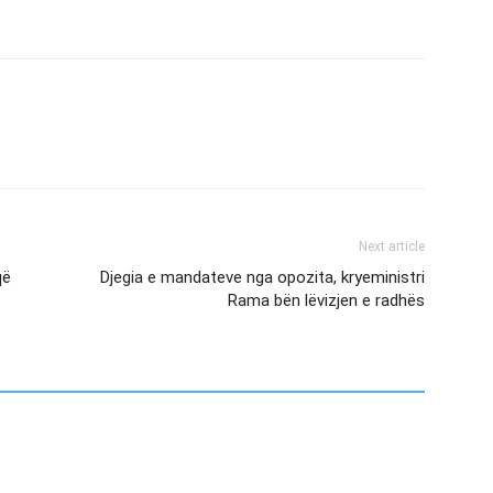
Next article
që
Djegia e mandateve nga opozita, kryeministri
Rama bën lëvizjen e radhës