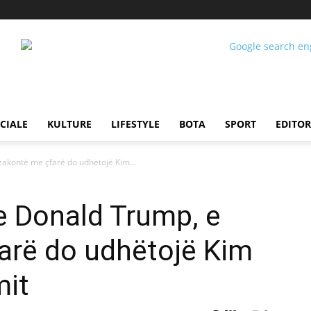
CIALE
KULTURE
LIFESTYLE
BOTA
SPORT
EDITOR
akontë me çfarë do udhëtojë Kim...
e Donald Trump, e
arë do udhëtojë Kim
mit