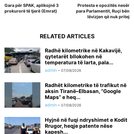
Gara për SPAK, aplikojnë 3
Protesta e opozitës nesër
prokurorë të tjerë (Emrat)
para Parlamentit, Ruçi bën
lëvizjen që nuk pritej
RELATED ARTICLES
Radhë kilometrike në Kakavijë,
qytetarët bllokohen në
temperatura të larta, pala...
admin
-
07/08/2026
Radhët kilometrike të trafikut në
aksin Tiranë–Elbasan, “Google
Maps” e heq...
admin
-
07/08/2026
Hyjnë në fuqi ndryshimet e Kodit
Rrugor, heqje patente nëse
kapesh...