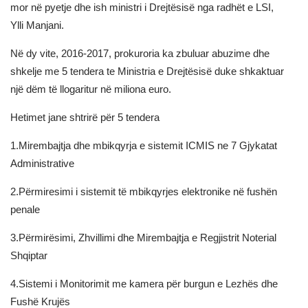
mor në pyetje dhe ish ministri i Drejtësisë nga radhët e LSI,
Ylli Manjani.
Në dy vite, 2016-2017, prokuroria ka zbuluar abuzime dhe
shkelje me 5 tendera te Ministria e Drejtësisë duke shkaktuar
një dëm të llogaritur në miliona euro.
Hetimet jane shtrirë për 5 tendera
1.Mirembajtja dhe mbikqyrja e sistemit ICMIS ne 7 Gjykatat
Administrative
2.Përmiresimi i sistemit të mbikqyrjes elektronike në fushën
penale
3.Përmirësimi, Zhvillimi dhe Mirembajtja e Regjistrit Noterial
Shqiptar
4.Sistemi i Monitorimit me kamera për burgun e Lezhës dhe
Fushë Krujës