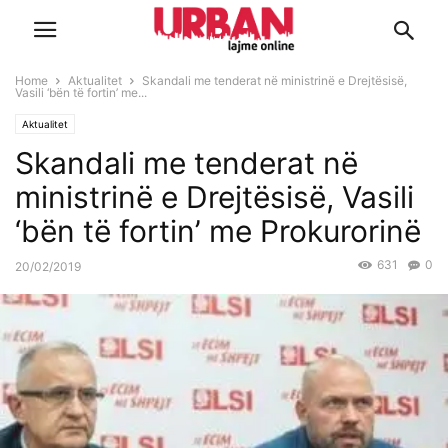
Home
Aktualitet
Skandali me tenderat në ministrinë e Drejtësisë,
Vasili ‘bën të fortin’ me...
Aktualitet
Skandali me tenderat në
ministrinë e Drejtësisë, Vasili
‘bën të fortin’ me Prokurorinë
631
0
20/02/2019