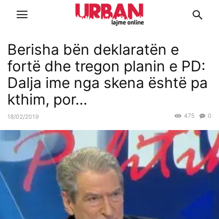
Berisha bën deklaratën e
fortë dhe tregon planin e PD:
Dalja ime nga skena është pa
kthim, por…
475
0
18/02/2019