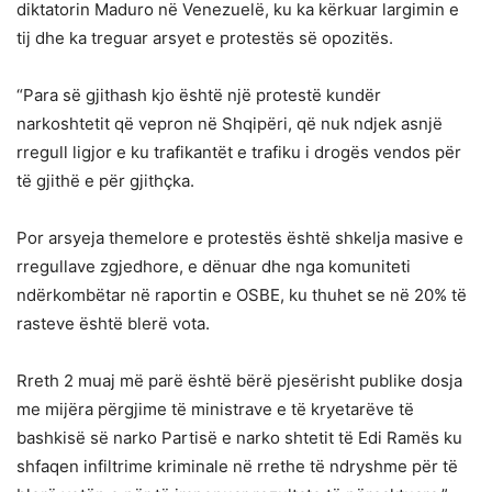
diktatorin Maduro në Venezuelë, ku ka kërkuar largimin e
tij dhe ka treguar arsyet e protestës së opozitës.
“Para së gjithash kjo është një protestë kundër
narkoshtetit që vepron në Shqipëri, që nuk ndjek asnjë
rregull ligjor e ku trafikantët e trafiku i drogës vendos për
të gjithë e për gjithçka.
Por arsyeja themelore e protestës është shkelja masive e
rregullave zgjedhore, e dënuar dhe nga komuniteti
ndërkombëtar në raportin e OSBE, ku thuhet se në 20% të
rasteve është blerë vota.
Rreth 2 muaj më parë është bërë pjesërisht publike dosja
me mijëra përgjime të ministrave e të kryetarëve të
bashkisë së narko Partisë e narko shtetit të Edi Ramës ku
shfaqen infiltrime kriminale në rrethe të ndryshme për të