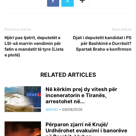
Previous article
Next article
Njëri pas tjetrit, deputetët e
Djali i deputetit kandidat i PS
LSI-së marrin vendimin për
për Bashkinë e Durrësit?
fatin e mandatit të tyre (Lista
Spartak Braho e konfirmon
e plotë)
RELATED ARTICLES
Në kërkim prej dy vitesh për
inceneratorin e Tiranës,
arrestohet në...
admin
-
09/08/2026
Përparon zjarri në Krujë/
Urdhërohet evakuimi i banorëve