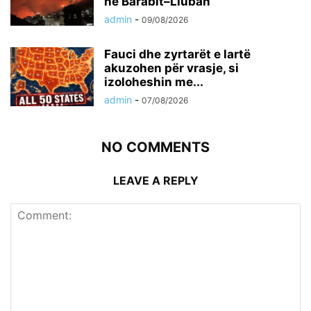
në Barabit–Lluban
admin
-
09/08/2026
Fauci dhe zyrtarët e lartë
akuzohen për vrasje, si
izoloheshin me...
admin
-
07/08/2026
NO COMMENTS
LEAVE A REPLY