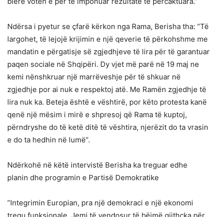
blerë votën e për të imponuar rezultate të përcaktuara.”
Ndërsa i pyetur se çfarë kërkon nga Rama, Berisha tha: “Të
largohet, të lejojë krijimin e një qeverie të përkohshme me
mandatin e përgatisje së zgjedhjeve të lira për të garantuar
paqen sociale në Shqipëri. Dy vjet më parë në 19 maj ne
kemi nënshkruar një marrëveshje për të shkuar në
zgjedhje por ai nuk e respektoj atë. Me Ramën zgjedhje të
lira nuk ka. Beteja është e vështirë, por këto protesta kanë
qenë një mësim i mirë e shpresoj që Rama të kuptoj,
përndryshe do të ketë ditë të vështira, njerëzit do ta vrasin
e do ta hedhin në lumë”.
Ndërkohë në këtë intervistë Berisha ka treguar edhe
planin dhe programin e Partisë Demokratike
“Integrimin Europian, pra një demokraci e një ekonomi
tregu funksionale. Jemi të vendosur të bëjmë gjithçka për