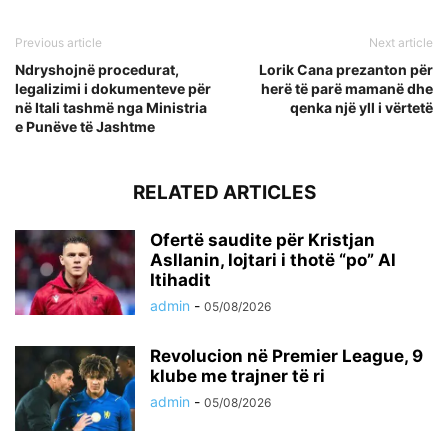
Previous article
Next article
Ndryshojnë procedurat,
Lorik Cana prezanton për
legalizimi i dokumenteve për
herë të parë mamanë dhe
në Itali tashmë nga Ministria
qenka një yll i vërtetë
e Punëve të Jashtme
RELATED ARTICLES
Ofertë saudite për Kristjan
Asllanin, lojtari i thotë “po” Al
Itihadit
admin
-
05/08/2026
Revolucion në Premier League, 9
klube me trajner të ri
admin
-
05/08/2026