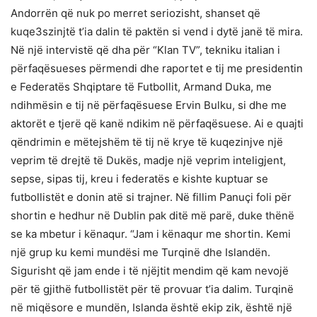
Andorrën që nuk po merret seriozisht, shanset që
kuqe3szinjtë t’ia dalin të paktën si vend i dytë janë të mira.
Në një intervistë që dha për “Klan TV”, tekniku italian i
përfaqësueses përmendi dhe raportet e tij me presidentin
e Federatës Shqiptare të Futbollit, Armand Duka, me
ndihmësin e tij në përfaqësuese Ervin Bulku, si dhe me
aktorët e tjerë që kanë ndikim në përfaqësuese. Ai e quajti
qëndrimin e mëtejshëm të tij në krye të kuqezinjve një
veprim të drejtë të Dukës, madje një veprim inteligjent,
sepse, sipas tij, kreu i federatës e kishte kuptuar se
futbollistët e donin atë si trajner. Në fillim Panuçi foli për
shortin e hedhur në Dublin pak ditë më parë, duke thënë
se ka mbetur i kënaqur. “Jam i kënaqur me shortin. Kemi
një grup ku kemi mundësi me Turqinë dhe Islandën.
Sigurisht që jam ende i të njëjtit mendim që kam nevojë
për të gjithë futbollistët për të provuar t’ia dalim. Turqinë
në miqësore e mundën, Islanda është ekip zik, është një