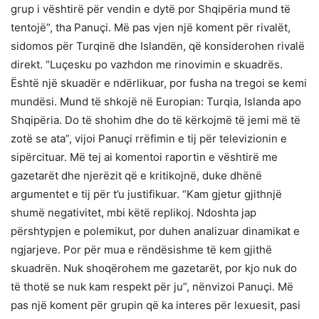
grup i vështirë për vendin e dytë por Shqipëria mund të
tentojë”, tha Panuçi. Më pas vjen një koment për rivalët,
sidomos për Turqinë dhe Islandën, që konsiderohen rivalë
direkt. “Luçesku po vazhdon me rinovimin e skuadrës.
Është një skuadër e ndërlikuar, por fusha na tregoi se kemi
mundësi. Mund të shkojë në Europian: Turqia, Islanda apo
Shqipëria. Do të shohim dhe do të kërkojmë të jemi më të
zotë se ata”, vijoi Panuçi rrëfimin e tij për televizionin e
sipërcituar. Më tej ai komentoi raportin e vështirë me
gazetarët dhe njerëzit që e kritikojnë, duke dhënë
argumentet e tij për t’u justifikuar. “Kam gjetur gjithnjë
shumë negativitet, mbi këtë replikoj. Ndoshta jap
përshtypjen e polemikut, por duhen analizuar dinamikat e
ngjarjeve. Por për mua e rëndësishme të kem gjithë
skuadrën. Nuk shoqërohem me gazetarët, por kjo nuk do
të thotë se nuk kam respekt për ju”, nënvizoi Panuçi. Më
pas një koment për grupin që ka interes për lexuesit, pasi