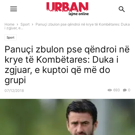
Home
Sport
Panuçi zbulon pse qëndroi në krye të Kombëtares: Duka
i zgjuar, e...
Sport
Panuçi zbulon pse qëndroi në
krye të Kombëtares: Duka i
zgjuar, e kuptoi që më do
grupi
693
0
07/12/2018