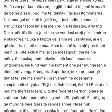
duhet të djersijnë sepse kemi përgjegjësinë e një kombi.
Po flasim për kombëtaren, të gjithë duhet të jenë krenarë
që bëjnë pjesë”, vijoi më tej tekniku italian i Kombëtares.
Nuk mungoi në këtë logjikë ngjarjesh edhe komenti i
Panuçit për raportet e tij me kreun e federatës, Armand
Duka, për të cilin trajneri tha se vendosi drejt për të mirën
e skuadrës. “Duka e kuptoi që ishim në vështirësi, ai e di
që skuadra është me mua. Kam fatin të kem një president
me nivel intelektual më lart se mesatarja”, tha në një
mënyrë të pakuptimtë tekniku i përfaqësueses së
Shqipërisë. Në fund vjen një koment dhe për mungesën e
elementëve nga Kategoria Superiore, duke pranuar që
duhet të jetë më shumë i pranishëm në ndeshjet e
kampionatit shqiptar. “Faji nuk është i imi, është i Bulkut që
nuk më thërret (qesh). E gjithë federata kërkon lojtarë të
zotë por duhet parë nëse zgjedhin Shqipërinë. Është grupi
që mund të bëjë gjëra të rëndësishme. Nëse nuk
përpiqemi të gjithë së bashku lojtarë, federatë, tifozë dhe