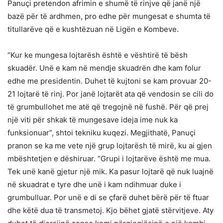
Panuçi pretendon afrimin e shumë të rinjve që janë një
bazë për të ardhmen, pro edhe për mungesat e shumta të
titullarëve që e kushtëzuan në Ligën e Kombeve.
“Kur ke mungesa lojtarësh është e vështirë të bësh
skuadër. Unë e kam në mendje skuadrën dhe kam folur
edhe me presidentin. Duhet të kujtoni se kam provuar 20-
21 lojtarë të rinj. Por janë lojtarët ata që vendosin se cili do
të grumbullohet me atë që tregojnë në fushë. Për që prej
një viti për shkak të mungesave ideja ime nuk ka
funksionuar”, shtoi tekniku kuqezi. Megjithatë, Panuçi
pranon se ka me vete një grup lojtarësh të mirë, ku ai gjen
mbështetjen e dëshiruar. “Grupi i lojtarëve është me mua.
Tek unë kanë gjetur një mik. Ka pasur lojtarë që nuk luajnë
në skuadrat e tyre dhe unë i kam ndihmuar duke i
grumbulluar. Por unë e di se çfarë duhet bërë për të ftuar
dhe këtë dua të transmetoj. Kjo bëhet gjatë stërvitjeve. Aty