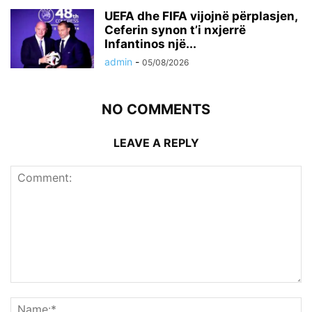
UEFA dhe FIFA vijojnë përplasjen,
Ceferin synon t’i nxjerrë
Infantinos një...
admin
-
05/08/2026
NO COMMENTS
LEAVE A REPLY