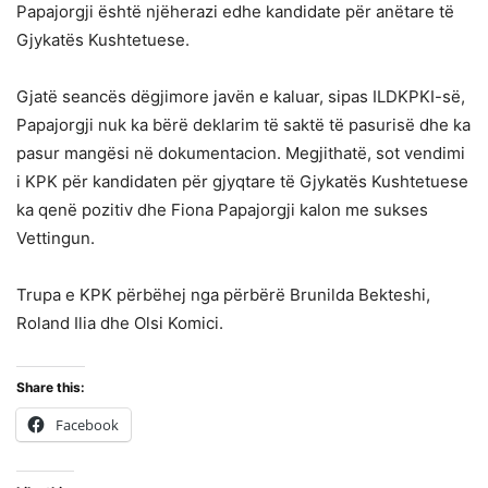
Papajorgji është njëherazi edhe kandidate për anëtare të
Gjykatës Kushtetuese.
Gjatë seancës dëgjimore javën e kaluar, sipas ILDKPKI-së,
Papajorgji nuk ka bërë deklarim të saktë të pasurisë dhe ka
pasur mangësi në dokumentacion. Megjithatë, sot vendimi
i KPK për kandidaten për gjyqtare të Gjykatës Kushtetuese
ka qenë pozitiv dhe Fiona Papajorgji kalon me sukses
Vettingun.
Trupa e KPK përbëhej nga përbërë Brunilda Bekteshi,
Roland Ilia dhe Olsi Komici.
Share this:
Facebook