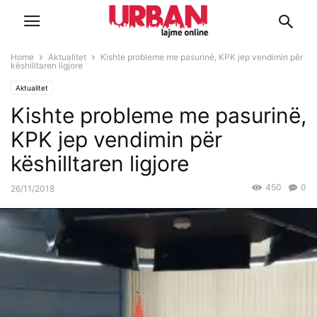
Home
Aktualitet
Kishte probleme me pasurinë, KPK jep vendimin për
këshilltaren ligjore
Aktualitet
Kishte probleme me pasurinë,
KPK jep vendimin për
këshilltaren ligjore
450
0
26/11/2018