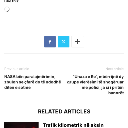
Like this:
Loading…
Previous article
Next article
NASA bën paralajmërimin,
“Unaza e Re”, mbërrijnë dy
zbulon se çfarë do të ndodhë
grupe vlerësimi të shoqëruar
ditën e sotme
me polici, ja si i pritën
banorët
RELATED ARTICLES
Trafik kilometrik në aksin