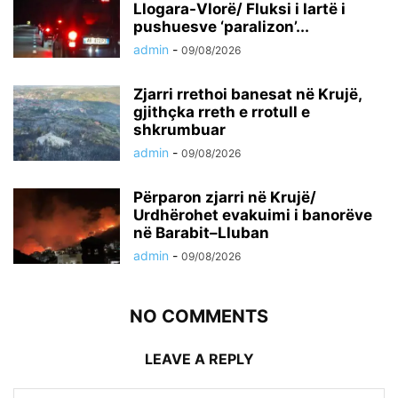
Llogara-Vlorë/ Fluksi i lartë i
pushuesve ‘paralizon’...
admin
-
09/08/2026
Zjarri rrethoi banesat në Krujë,
gjithçka rreth e rrotull e
shkrumbuar
admin
-
09/08/2026
Përparon zjarri në Krujë/
Urdhërohet evakuimi i banorëve
në Barabit–Lluban
admin
-
09/08/2026
NO COMMENTS
LEAVE A REPLY