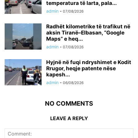
temperatura të larta, pala...
admin
-
07/08/2026
Radhët kilometrike të trafikut në
aksin Tiranë–Elbasan, “Google
Maps” e heq...
admin
-
07/08/2026
Hyjnë në fuqi ndryshimet e Kodit
Rrugor, heqje patente nëse
kapesh...
admin
-
06/08/2026
NO COMMENTS
LEAVE A REPLY