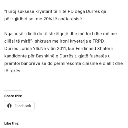
“I uroj suksese kryetarit të ri të PD dega Durrës që
përzgjidhet sot me 20% të anëtarësisë.
Nga nesër dielli do të shkëlqejë dhe më fort dhe më me
cilësi të mirë”- shkruan me ironi kryetarja e FRPD
Durrës Lorisa Ylli.Në vitin 2011, kur Ferdinand Xhaferri
kandidonte për Bashkinë e Durrësit. gjatë fushatës u
premtoi banorëve se do përmirësonte cilësinë e diellit dhe
të rërës.
Share this:
Facebook
Like this: