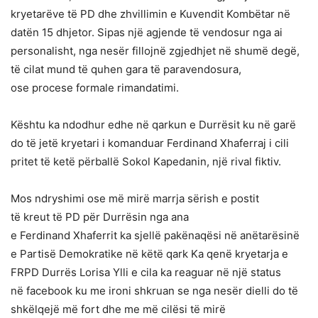
kryetarëve të PD dhe zhvillimin e Kuvendit Kombëtar në
datën 15 dhjetor. Sipas një agjende të vendosur nga ai
personalisht, nga nesër fillojnë zgjedhjet në shumë degë,
të cilat mund të quhen gara të paravendosura,
ose procese formale rimandatimi.
Kështu ka ndodhur edhe në qarkun e Durrësit ku në garë
do të jetë kryetari i komanduar Ferdinand Xhaferraj i cili
pritet të ketë përballë Sokol Kapedanin, një rival fiktiv.
Mos ndryshimi ose më mirë marrja sërish e postit
të kreut të PD për Durrësin nga ana
e Ferdinand Xhaferrit ka sjellë pakënaqësi në anëtarësinë
e Partisë Demokratike në këtë qark Ka qenë kryetarja e
FRPD Durrës Lorisa Ylli e cila ka reaguar në një status
në facebook ku me ironi shkruan se nga nesër dielli do të
shkëlqejë më fort dhe me më cilësi të mirë