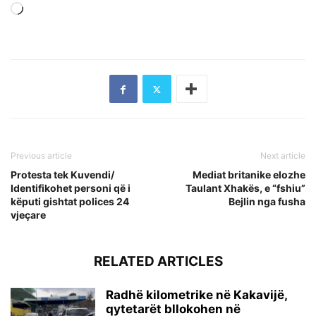
Loading…
Previous article
Next article
Protesta tek Kuvendi/
Mediat britanike elozhe
Identifikohet personi që i
Taulant Xhakës, e “fshiu”
këputi gishtat polices 24
Bejlin nga fusha
vjeçare
RELATED ARTICLES
Radhë kilometrike në Kakavijë,
qytetarët bllokohen në