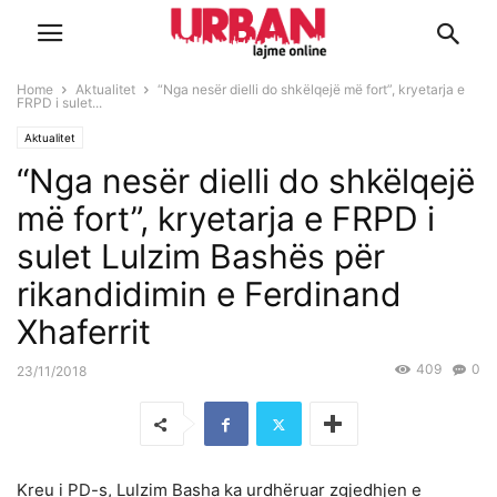
Home
Aktualitet
“Nga nesër dielli do shkëlqejë më fort”, kryetarja e
FRPD i sulet...
Aktualitet
“Nga nesër dielli do shkëlqejë
më fort”, kryetarja e FRPD i
sulet Lulzim Bashës për
rikandidimin e Ferdinand
Xhaferrit
409
0
23/11/2018
Kreu i PD-s, Lulzim Basha ka urdhëruar zgjedhjen e