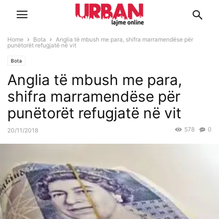
Home
Bota
Anglia të mbush me para, shifra marramendëse për
punëtorët refugjatë në vit
Bota
Anglia të mbush me para,
shifra marramendëse për
punëtorët refugjatë në vit
578
0
20/11/2018