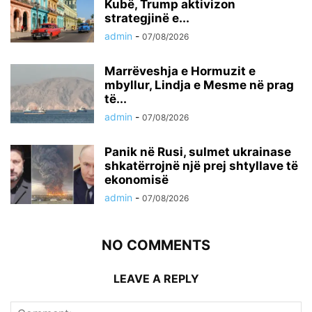
Kubë, Trump aktivizon
strategjinë e...
admin
-
07/08/2026
Marrëveshja e Hormuzit e
mbyllur, Lindja e Mesme në prag
të...
admin
-
07/08/2026
Panik në Rusi, sulmet ukrainase
shkatërrojnë një prej shtyllave të
ekonomisë
admin
-
07/08/2026
NO COMMENTS
LEAVE A REPLY