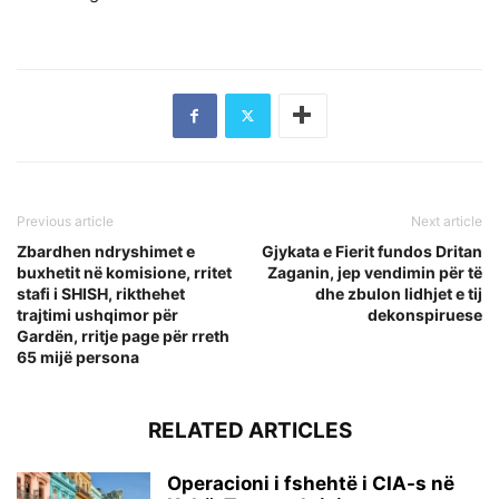
Previous article
Next article
Zbardhen ndryshimet e
Gjykata e Fierit fundos Dritan
buxhetit në komisione, rritet
Zaganin, jep vendimin për të
stafi i SHISH, rikthehet
dhe zbulon lidhjet e tij
trajtimi ushqimor për
dekonspiruese
Gardën, rritje page për rreth
65 mijë persona
RELATED ARTICLES
Operacioni i fshehtë i CIA-s në