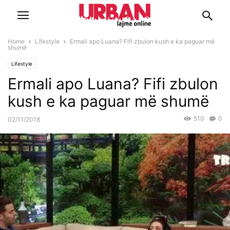
Home
Lifestyle
Ermali apo Luana? Fifi zbulon kush e ka paguar më
shumë
Lifestyle
Ermali apo Luana? Fifi zbulon
kush e ka paguar më shumë
510
0
02/11/2018