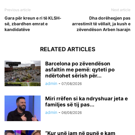
Previous article
Next article
Gara për kreun e ri të KLSH-
Dha dorëheqjen pas
së, zbardhen emrat e
arrestimit të vëllait, ja kush e
kandidatëve
zëvendëson Arben Isarajn
RELATED ARTICLES
Barcelona po zëvendëson
asfaltin me pemë: qyteti po
ndërtohet sërish për...
admin
-
07/08/2026
Miri rrëfen si ka ndryshuar jeta e
familjes së tij pas...
admin
-
06/08/2026
“Kur unë jam në punë e kam