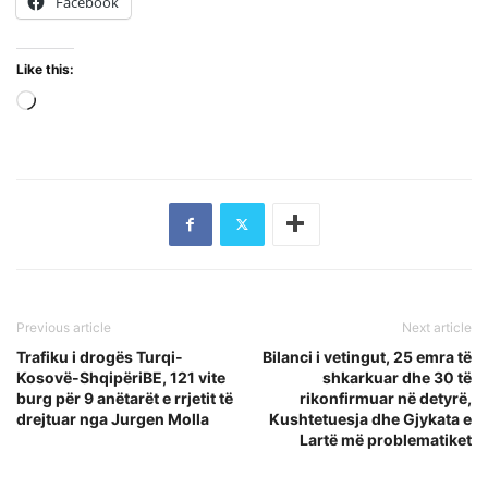
Facebook
Like this:
Loading…
Previous article
Next article
Trafiku i drogës Turqi-
Bilanci i vetingut, 25 emra të
Kosovë-ShqipëriBE, 121 vite
shkarkuar dhe 30 të
burg për 9 anëtarët e rrjetit të
rikonfirmuar në detyrë,
drejtuar nga Jurgen Molla
Kushtetuesja dhe Gjykata e
Lartë më problematiket