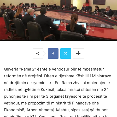
Qeveria “Rama 2” është e vendosur për të mbështetur
reformën në drejtësi. Ditën e djeshme Këshilli i Ministrave
në drejtimin e kryeministrit Edi Rama zhvilloi mbledhjen e
radhës në qytetin e Kukësit, teksa miratoi shtesën me 24
punonjës të rinj për të 3 organet kryesore të procesit të
vetingut, me propozim të ministrit të Financave dhe
Ekonomisë, Arben Ahmetaj. Kështu, sipas asaj që thuhet
në njoftimin e KM, Komisioni i Pavarur i Kualifikimit, do të