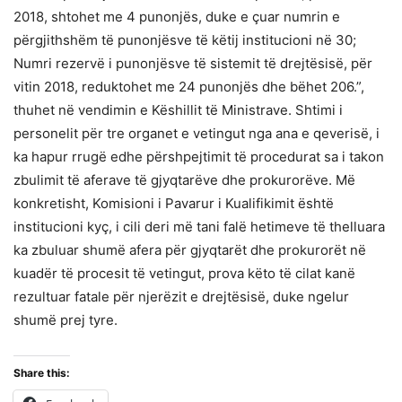
2018, shtohet me 4 punonjës, duke e çuar numrin e
përgjithshëm të punonjësve të këtij institucioni në 30;
Numri rezervë i punonjësve të sistemit të drejtësisë, për
vitin 2018, reduktohet me 24 punonjës dhe bëhet 206.”,
thuhet në vendimin e Këshillit të Ministrave. Shtimi i
personelit për tre organet e vetingut nga ana e qeverisë, i
ka hapur rrugë edhe përshpejtimit të procedurat sa i takon
zbulimit të aferave të gjyqtarëve dhe prokurorëve. Më
konkretisht, Komisioni i Pavarur i Kualifikimit është
institucioni kyç, i cili deri më tani falë hetimeve të thelluara
ka zbuluar shumë afera për gjyqtarët dhe prokurorët në
kuadër të procesit të vetingut, prova këto të cilat kanë
rezultuar fatale për njerëzit e drejtësisë, duke ngelur
shumë prej tyre.
Share this: