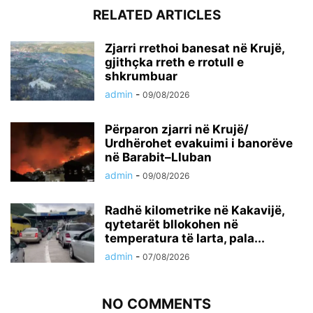
RELATED ARTICLES
Zjarri rrethoi banesat në Krujë,
gjithçka rreth e rrotull e
shkrumbuar
admin
-
09/08/2026
Përparon zjarri në Krujë/
Urdhërohet evakuimi i banorëve
në Barabit–Lluban
admin
-
09/08/2026
Radhë kilometrike në Kakavijë,
qytetarët bllokohen në
temperatura të larta, pala...
admin
-
07/08/2026
NO COMMENTS