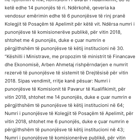
ketë edhe 14 punonjës të ri. Ndërkohë, qeveria ka
vendosur emërimin edhe të 6 punonjësve të rinj pranë
Kolegjit të Posaçëm të Apelimit për këtë vit. Ndërsa numri i
punonjësve të komisionerëve publikë, për vitin 2018,
shtohet me 4 punonjës, duke e çuar numrin e
përgjithshëm të punonjësve të këtij institucioni në 30.
“Këshilli i Ministrave, me propozim të ministrit të Financave
dhe Ekonomisë, Arben Ahmetaj rishpërndarjen e numrit
rezervë të punonjësve të sistemit të Drejtësisë për vitin
2018. Sipas vendimit, rritje kanë pësuar: Numri i
punonjësve të Komisionit të Pavarur të Kualifikimit, për
vitin 2018, shtohet me 14 punonjës, duke e çuar numrin e
përgjithshëm të punonjësve të këtij institucioni në 64;
Numri i punonjësve të Kolegjit të Posaçëm të Apelimit, për
vitin 2018, shtohet me 6 punonjës, duke e çuar numrin e
përgjithshëm të punonjësve të këtij institucioni në 43;
Numri i punonjësve të komisionerëve publikë, për vitin