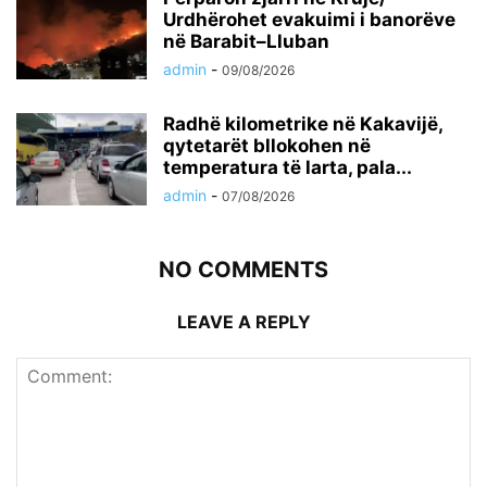
Urdhërohet evakuimi i banorëve
në Barabit–Lluban
admin
-
09/08/2026
Radhë kilometrike në Kakavijë,
qytetarët bllokohen në
temperatura të larta, pala...
admin
-
07/08/2026
NO COMMENTS
LEAVE A REPLY