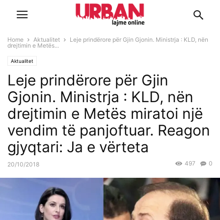
Home
Aktualitet
Leje prindërore për Gjin Gjonin. Ministrja : KLD, nën
drejtimin e Metës...
Aktualitet
Leje prindërore për Gjin
Gjonin. Ministrja : KLD, nën
drejtimin e Metës miratoi një
vendim të panjoftuar. Reagon
gjyqtari: Ja e vërteta
497
0
20/10/2018