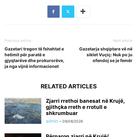
Previous article
Next article
Gazetari tregon të fshehtat e
Gazetarja shqiptare vë në
hetimit për paratë e
siklet Vuçiç: Nuk po ju
gjyqtarëve dhe prokurorëve,
ofendoj se je femër
ja nga vijnë informacionet
RELATED ARTICLES
Zjarri rrethoi banesat në Krujë,
gjithçka rreth e rrotull e
shkrumbuar
admin
-
09/08/2026
Përparon zjarri në Krujë/