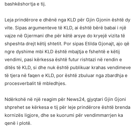
bashkëshortja e tij.
Leja prindërore e dhënë nga KLD për Gjin Gjonin është dy
vite. Sipas argumenteve të KLD, ai është bërë babai i një
vajze në Gjermani dhe për këtë arsye do kryejë vizita të
shpeshta drejt këtij shtetit. Por sipas Etilda Gjonajt, ajo që
ngre dyshime mbi KLD është mbajtja e fshehtë e këtij
vendimi, pasi kërkessa është futur rishtazi në rendin e
ditës të KLD, si dhe nuk është publikuar krahas vendimeve
të tjera në faqen e KLD, por është zbuluar nga zbardhja e
procesverbalit të mbledhjes.
Ndërkohë në një reagim për News24, gjyqtari Gjin Gjoni
shprehet se kërkesa e tij për leje prindërore është brenda
kornizës ligjore, dhe se kuorumi për vendimmarrjen ka
qenë i plotë.