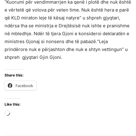
“Kuorumi për vendimmarrjen ka qenë i plotë dhe nuk është
e vërtetë që votova për veten time. Nuk është hera e parë
që KLD miraton leje të kësaj natyre” u shpreh gjyqtari,
ndërsa tha se ministrja e Drejtësisë nuk ishte e pranishme
në mbledhje. Ndër të tjera Gjoni e konsideroi deklaratën e
ministres Gjonaj si nonsens dhe të pabazë.“Leja
prindërore nuk e përjashton dhe nuk e shtyn vettingun” u
shpreh gjyqtari Gjin Gjoni.
Share this:
Facebook
Like this:
Loading…