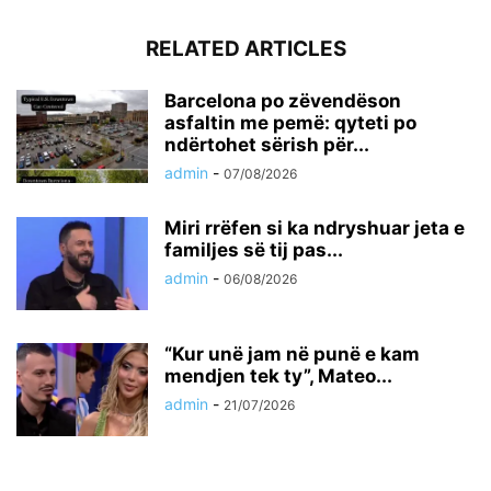
RELATED ARTICLES
Barcelona po zëvendëson
asfaltin me pemë: qyteti po
ndërtohet sërish për...
admin
-
07/08/2026
Miri rrëfen si ka ndryshuar jeta e
familjes së tij pas...
admin
-
06/08/2026
“Kur unë jam në punë e kam
mendjen tek ty”, Mateo...
admin
-
21/07/2026