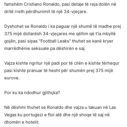
famshëm Cristiano Ronaldo, pasi detaje të reja dolën në
dritë rreth përdhunimit të një 34-vjeçare.
Dyshohet se Ronaldo i ka paguar një shumë të madhe prej
375 mijë dollarësh 34-vjeçares me qëllim që t’ia mbyllë
gojën, pasi sipas “Football Leaks” thuhet se kanë kryer
marrëdhënie seksuale pa dëshirën e saj.
Vajza kishte ngritur një padi por të cilën e kishte tërhequr
pasi kishte pranuar të hesht për shumën prej 375 mijë
eurove.
Por ku ka ndodhur gjithçka?
Në dëshmi thuhet se Ronaldo dhe vajza u takuan në Las
Vegas ku portugezi e ftoi atë dhe një shoqe të saj në
dhomën e hotelit.