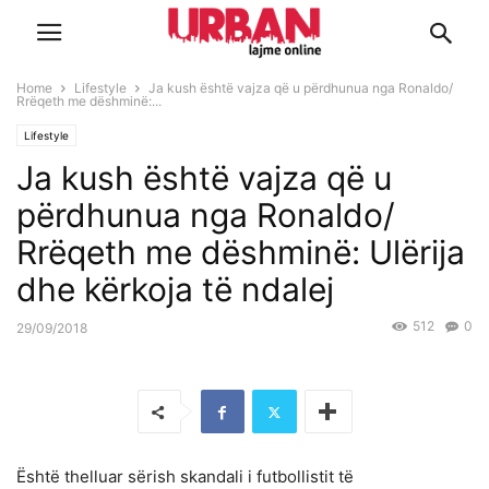
Home
Lifestyle
Ja kush është vajza që u përdhunua nga Ronaldo/
Rrëqeth me dëshminë:...
Lifestyle
Ja kush është vajza që u
përdhunua nga Ronaldo/
Rrëqeth me dëshminë: Ulërija
dhe kërkoja të ndalej
512
0
29/09/2018
Është thelluar sërish skandali i futbollistit të