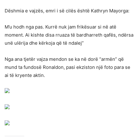
Dëshmia e vajzës, emri i së cilës është Kathryn Mayorga:
M’u hodh nga pas. Kurrë nuk jam frikësuar si në atë
moment. Ai kishte disa rruaza të bardharreth qafës, ndërsa
unë ulërija dhe kërkoja që të ndalej”
Nga ana tjetër vajza mendon se ka në dorë “armën” që
mund ta fundosë Ronaldon, pasi ekziston një foto para se
ai të kryente aktin.