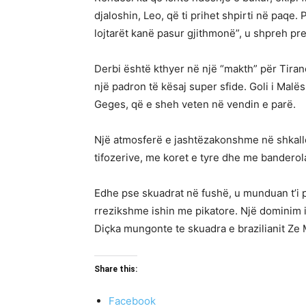
djaloshin, Leo, që ti prihet shpirti në paqe. 
lojtarët kanë pasur gjithmonë”, u shpreh pr
Derbi është kthyer në një “makth” për Tiran
një padron të kësaj super sfide. Goli i Malë
Geges, që e sheh veten në vendin e parë.
Një atmosferë e jashtëzakonshme në shkall
tifozerive, me koret e tyre dhe me bandero
Edhe pse skuadrat në fushë, u munduan t’i p
rrezikshme ishin me pikatore. Një dominim i
Diçka mungonte te skuadra e brazilianit Ze
Share this:
Facebook