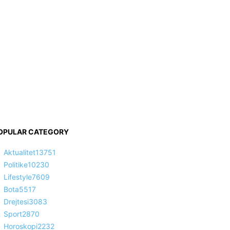
OPULAR CATEGORY
Aktualitet
13751
Politike
10230
Lifestyle
7609
Bota
5517
Drejtesi
3083
Sport
2870
Horoskopi
2232