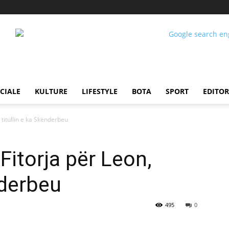
CIALE
KULTURE
LIFESTYLE
BOTA
SPORT
EDITOR
 titullin e ka Skënderbeu
Fitorja për Leon,
nderbeu
495
0