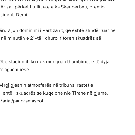
Për sa i përket titullit atë e ka Skënderbeu, premio
esidenti Demi.
ën. Vijon dominimi i Partizanit, që është shndërruar në
s në minutën e 21-të i dhuroi fitoren skuadrës së
ët e stadiumit, ku nuk munguan thumbimet e të dyja
lat ngacmuese.
ërgjigjeshin atmosferës në tribuna, rastet e
 lehtë i skuadrës së kuqe dhe një Tiranë në gjumë.
 Maria./panoramaspot