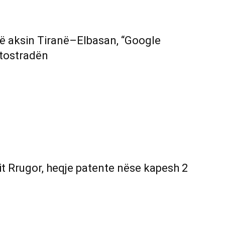
në aksin Tiranë–Elbasan, “Google
utostradën
it Rrugor, heqje patente nëse kapesh 2