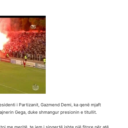
esidenti i Partizanit, Gazmend Demi, ka qenë mjaft
rajnerin Gega, duke shmangur presionin e titullit.
toi me meritë. te jem i sinqertë ishte një fitore për atë