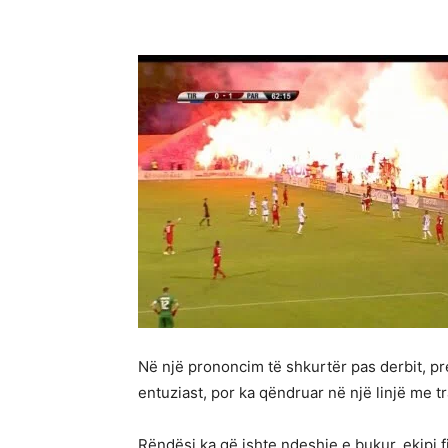
Në një prononcim të shkurtër pas derbit, pr
entuziast, por ka qëndruar në një linjë me t
Rëndësi ka që ishte ndeshje e bukur, ekipi fi