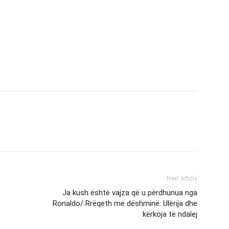
Next article
Ja kush është vajza që u përdhunua nga
Ronaldo/ Rrëqeth me dëshminë: Ulërija dhe
kërkoja të ndalej