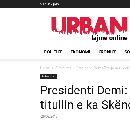
Sign in / Join
URBAN
Lajme
POLITIKE
EKONOMI
KRONIKE
SO
Home
Aktualitet
Presidenti Demi: Fitorja për Leon,
Aktualitet
Presidenti Demi: 
titullin e ka Skë
29/09/2018
Share