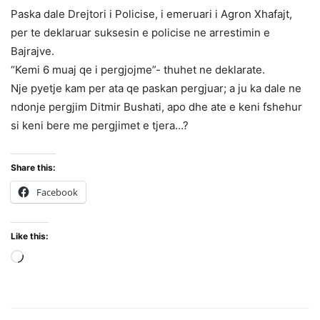
Paska dale Drejtori i Policise, i emeruari i Agron Xhafajt,
per te deklaruar suksesin e policise ne arrestimin e
Bajrajve.
“Kemi 6 muaj qe i pergjojme”- thuhet ne deklarate.
Nje pyetje kam per ata qe paskan pergjuar; a ju ka dale ne
ndonje pergjim Ditmir Bushati, apo dhe ate e keni fshehur
si keni bere me pergjimet e tjera…?
Share this:
Facebook
Like this:
Loading…