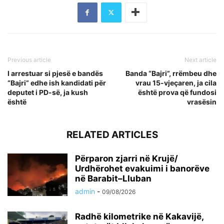
Previous article
Next article
I arrestuar si pjesë e bandës
Banda “Bajri”, rrëmbeu dhe
“Bajri” edhe ish kandidati për
vrau 15-vjeçaren, ja cila
deputet i PD-së, ja kush
është prova që fundosi
është
vrasësin
RELATED ARTICLES
Përparon zjarri në Krujë/
Urdhërohet evakuimi i banorëve
në Barabit–Lluban
admin
-
09/08/2026
Radhë kilometrike në Kakavijë,