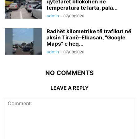
qytetarët bllokohen në
temperatura të larta, pala...
admin
-
07/08/2026
Radhët kilometrike të trafikut në
aksin Tiranë–Elbasan, “Google
Maps” e heq...
admin
-
07/08/2026
NO COMMENTS
LEAVE A REPLY