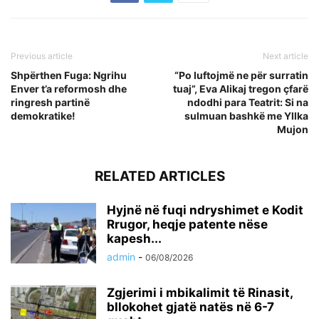
Previous article
Next article
Shpërthen Fuga: Ngrihu
“Po luftojmë ne për surratin
Enver t’a reformosh dhe
tuaj”, Eva Alikaj tregon çfarë
ringresh partinë
ndodhi para Teatrit: Si na
demokratike!
sulmuan bashkë me Yllka
Mujon
RELATED ARTICLES
Hyjnë në fuqi ndryshimet e Kodit
Rrugor, heqje patente nëse
kapesh...
admin
-
06/08/2026
Zgjerimi i mbikalimit të Rinasit,
bllokohet gjatë natës në 6-7