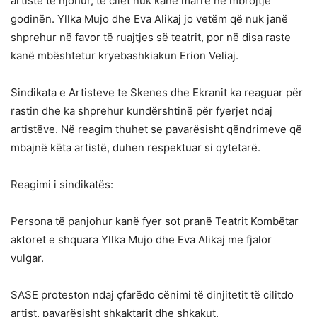
artistë të njohur, të cilët nuk kanë marrë në mbrojtje
godinën. Yllka Mujo dhe Eva Alikaj jo vetëm që nuk janë
shprehur në favor të ruajtjes së teatrit, por në disa raste
kanë mbështetur kryebashkiakun Erion Veliaj.
Sindikata e Artisteve te Skenes dhe Ekranit ka reaguar për
rastin dhe ka shprehur kundërshtinë për fyerjet ndaj
artistëve. Në reagim thuhet se pavarësisht qëndrimeve që
mbajnë këta artistë, duhen respektuar si qytetarë.
Reagimi i sindikatës:
Persona të panjohur kanë fyer sot pranë Teatrit Kombëtar
aktoret e shquara Yllka Mujo dhe Eva Alikaj me fjalor
vulgar.
SASE proteston ndaj çfarëdo cënimi të dinjitetit të cilitdo
artist, pavarësisht shkaktarit dhe shkakut.