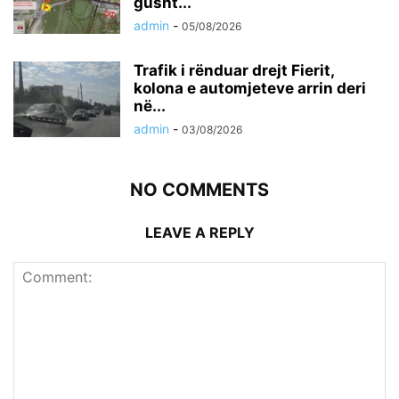
gusht...
admin
-
05/08/2026
Trafik i rënduar drejt Fierit,
kolona e automjeteve arrin deri
në...
admin
-
03/08/2026
NO COMMENTS
LEAVE A REPLY