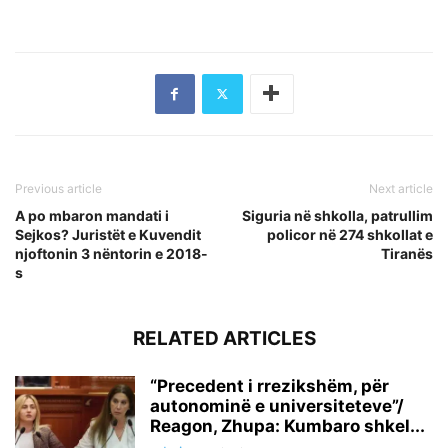
Previous article
Next article
A po mbaron mandati i
Siguria në shkolla, patrullim
Sejkos? Juristët e Kuvendit
policor në 274 shkollat e
njoftonin 3 nëntorin e 2018-
Tiranës
s
RELATED ARTICLES
“Precedent i rrezikshëm, për
autonominë e universiteteve”/
Reagon, Zhupa: Kumbaro shkel...