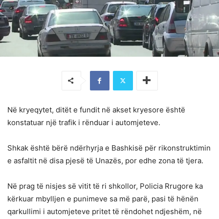
Në kryeqytet, ditët e fundit në akset kryesore është
konstatuar një trafik i rënduar i automjeteve.
Shkak është bërë ndërhyrja e Bashkisë për rikonstruktimin
e asfaltit në disa pjesë të Unazës, por edhe zona të tjera.
Në prag të nisjes së vitit të ri shkollor, Policia Rrugore ka
kërkuar mbylljen e punimeve sa më parë, pasi të hënën
qarkullimi i automjeteve pritet të rëndohet ndjeshëm, në