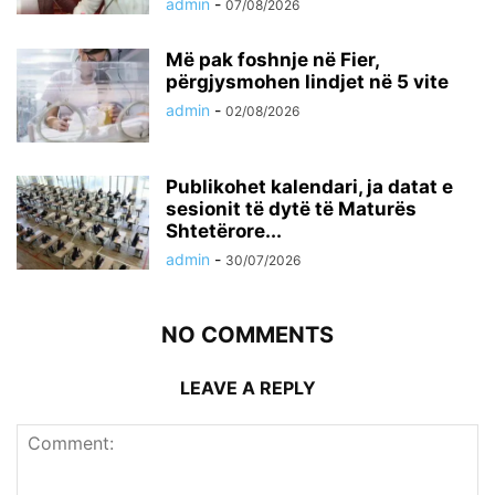
admin
-
07/08/2026
Më pak foshnje në Fier,
përgjysmohen lindjet në 5 vite
admin
-
02/08/2026
Publikohet kalendari, ja datat e
sesionit të dytë të Maturës
Shtetërore...
admin
-
30/07/2026
NO COMMENTS
LEAVE A REPLY