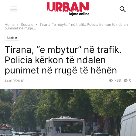
Home
Sociale
Tirana, “e mbytur” në trafik. Policia kërkon të ndalen
punimet në rrugë...
Sociale
Tirana, “e mbytur” në trafik.
Policia kërkon të ndalen
punimet në rrugë të hënën
788
0
14/09/2018