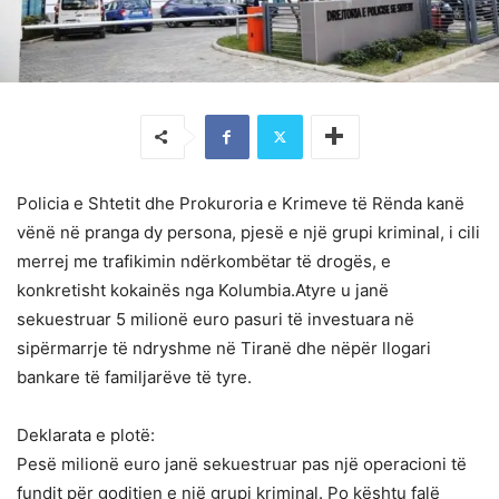
Policia e Shtetit dhe Prokuroria e Krimeve të Rënda kanë
vënë në pranga dy persona, pjesë e një grupi kriminal, i cili
merrej me trafikimin ndërkombëtar të drogës, e
konkretisht kokainës nga Kolumbia.Atyre u janë
sekuestruar 5 milionë euro pasuri të investuara në
sipërmarrje të ndryshme në Tiranë dhe nëpër llogari
bankare të familjarëve të tyre.
Deklarata e plotë:
Pesë milionë euro janë sekuestruar pas një operacioni të
fundit për goditjen e një grupi kriminal. Po kështu falë