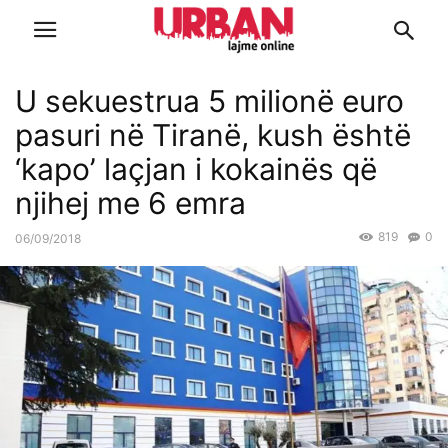
U sekuestrua 5 milionë euro
pasuri në Tiranë, kush është
‘kapo’ laçjan i kokainës që
njihej me 6 emra
819
0
06/09/2018