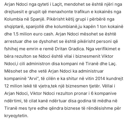
Arjan Ndoci nga qyteti i Laçit, mendohet se është njëri nga
drejtuesit e grupit që menaxhonte trafikun e kokainës nga
Kolumbia në Spanjë. Pikërisht këtij grupi i përbërë nga
shqiptarë, spanjollë dhe kolumbianë,ju kapën 1 ton kokainë
dhe 1.5 milion euro cash. Arjan Ndoci mësohet se është
arrestuar dhe se dyshohet se është pikërisht personi që
fshihej me emrin e remë Dritan Gradica. Nga verifikimet e
bëra rezulton se Ndoci është vllai i biznesmenit Viktor
Ndoci,i cili administron disa kompani në Tiranë dhe Laç.
Mësohet se dhe vetë Arjan Ndoci ka administruar
kompaninë “Arvi”, të cilën e ka shitur në vitin 2014 kundrejt
12 milion lekë të vjetra,tek një biznesmen tjetër. Vëllai i
Arjan Ndoci, Viktor Ndoci rezulton pronar i 6 kompanive
ndërtimi, të cilat kanë ndërtuar disa godina të mëdha në
Tiranë mes tyre edhe qëndra biznese të rëndësishme për
kryeqytetin.