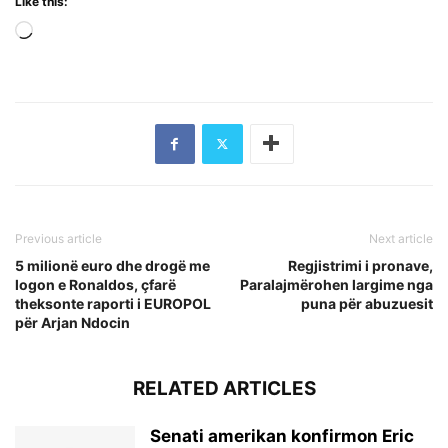
Like this:
Loading…
Previous article
Next article
5 milionë euro dhe drogë me
Regjistrimi i pronave,
logon e Ronaldos, çfarë
Paralajmërohen largime nga
theksonte raporti i EUROPOL
puna për abuzuesit
për Arjan Ndocin
RELATED ARTICLES
Senati amerikan konfirmon Eric