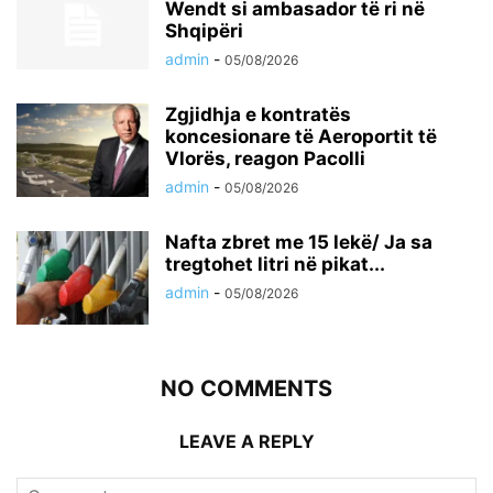
Wendt si ambasador të ri në
Shqipëri
admin
-
05/08/2026
Zgjidhja e kontratës
koncesionare të Aeroportit të
Vlorës, reagon Pacolli
admin
-
05/08/2026
Nafta zbret me 15 lekë/ Ja sa
tregtohet litri në pikat...
admin
-
05/08/2026
NO COMMENTS
LEAVE A REPLY