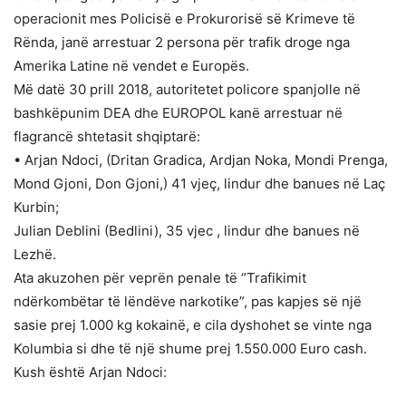
operacionit mes Policisë e Prokurorisë së Krimeve të
Rënda, janë arrestuar 2 persona për trafik droge nga
Amerika Latine në vendet e Europës.
Më datë 30 prill 2018, autoritetet policore spanjolle në
bashkëpunim DEA dhe EUROPOL kanë arrestuar në
flagrancë shtetasit shqiptarë:
• Arjan Ndoci, (Dritan Gradica, Ardjan Noka, Mondi Prenga,
Mond Gjoni, Don Gjoni,) 41 vjeç, lindur dhe banues në Laç
Kurbin;
Julian Deblini (Bedlini), 35 vjec , lindur dhe banues në
Lezhë.
Ata akuzohen për veprën penale të “Trafikimit
ndërkombëtar të lëndëve narkotike”, pas kapjes së një
sasie prej 1.000 kg kokainë, e cila dyshohet se vinte nga
Kolumbia si dhe të një shume prej 1.550.000 Euro cash.
Kush është Arjan Ndoci: