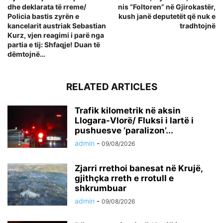
dhe deklarata të rreme/
nis “Foltoren” në Gjirokastër,
Policia bastis zyrën e
kush janë deputetët që nuk e
kancelarit austriak Sebastian
tradhtojnë
Kurz, vjen reagimi i parë nga
partia e tij: Shfaqje! Duan të
dëmtojnë…
RELATED ARTICLES
Trafik kilometrik në aksin
Llogara-Vlorë/ Fluksi i lartë i
pushuesve ‘paralizon’...
admin
-
09/08/2026
Zjarri rrethoi banesat në Krujë,
gjithçka rreth e rrotull e
shkrumbuar
admin
-
09/08/2026