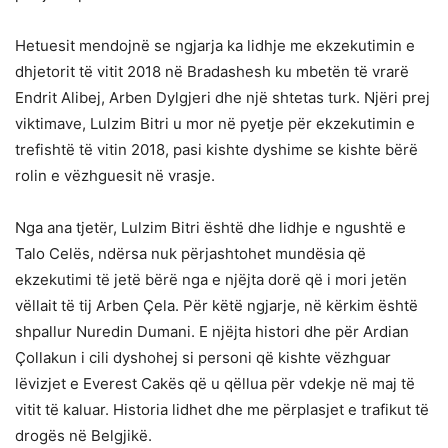
Hetuesit mendojnë se ngjarja ka lidhje me ekzekutimin e
dhjetorit të vitit 2018 në Bradashesh ku mbetën të vrarë
Endrit Alibej, Arben Dylgjeri dhe një shtetas turk. Njëri prej
viktimave, Lulzim Bitri u mor në pyetje për ekzekutimin e
trefishtë të vitin 2018, pasi kishte dyshime se kishte bërë
rolin e vëzhguesit në vrasje.
Nga ana tjetër, Lulzim Bitri është dhe lidhje e ngushtë e
Talo Celës, ndërsa nuk përjashtohet mundësia që
ekzekutimi të jetë bërë nga e njëjta dorë që i mori jetën
vëllait të tij Arben Çela. Për këtë ngjarje, në kërkim është
shpallur Nuredin Dumani. E njëjta histori dhe për Ardian
Çollakun i cili dyshohej si personi që kishte vëzhguar
lëvizjet e Everest Cakës që u qëllua për vdekje në maj të
vitit të kaluar. Historia lidhet dhe me përplasjet e trafikut të
drogës në Belgjikë.