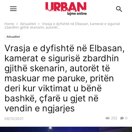
Home
Aktualitet
Vrasja e dyfishtë në Elbasan, kamerat e sigurisë
zbardhin gjithë skenarin, autorët...
Aktualitet
Vrasja e dyfishtë në Elbasan,
kamerat e sigurisë zbardhin
gjithë skenarin, autorët të
maskuar me paruke, pritën
deri kur viktimat u bënë
bashkë, çfarë u gjet në
vendin e ngjarjes
252
0
06/10/2021