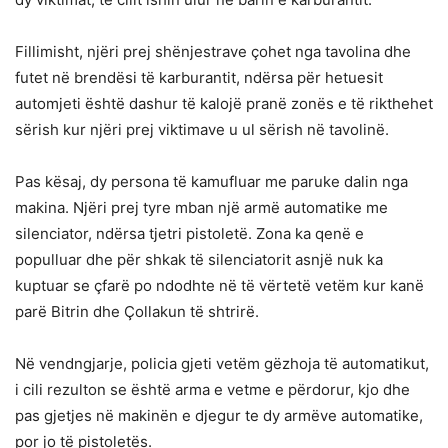
Fillimisht, njëri prej shënjestrave çohet nga tavolina dhe
futet në brendësi të karburantit, ndërsa për hetuesit
automjeti është dashur të kalojë pranë zonës e të rikthehet
sërish kur njëri prej viktimave u ul sërish në tavolinë.
Pas kësaj, dy persona të kamufluar me paruke dalin nga
makina. Njëri prej tyre mban një armë automatike me
silenciator, ndërsa tjetri pistoletë. Zona ka qenë e
populluar dhe për shkak të silenciatorit asnjë nuk ka
kuptuar se çfarë po ndodhte në të vërtetë vetëm kur kanë
parë Bitrin dhe Çollakun të shtrirë.
Në vendngjarje, policia gjeti vetëm gëzhoja të automatikut,
i cili rezulton se është arma e vetme e përdorur, kjo dhe
pas gjetjes në makinën e djegur te dy armëve automatike,
por jo të pistoletës.