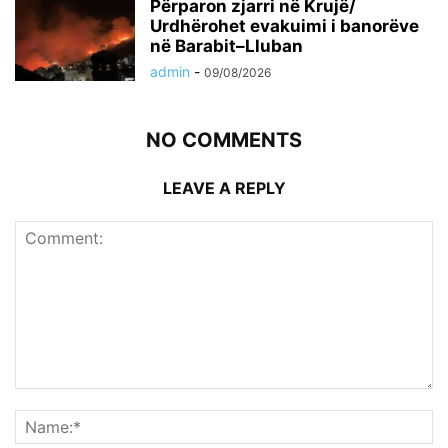
Përparon zjarri në Krujë/
Urdhërohet evakuimi i banorëve
në Barabit–Lluban
admin
-
09/08/2026
NO COMMENTS
LEAVE A REPLY