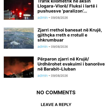
Trafik kilometrik në aksin
Llogara-Vlorë/ Fluksi i lartë i
pushuesve ‘paralizon’...
admin
-
09/08/2026
Zjarri rrethoi banesat në Krujë,
gjithçka rreth e rrotull e
shkrumbuar
admin
-
09/08/2026
Përparon zjarri në Krujë/
Urdhërohet evakuimi i banorëve
në Barabit–Lluban
admin
-
09/08/2026
NO COMMENTS
LEAVE A REPLY