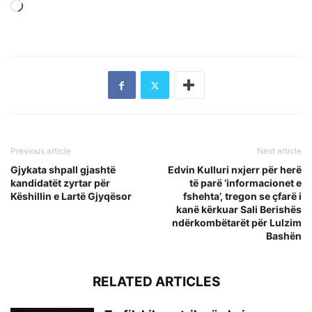
Loading…
Previous article
Next article
Gjykata shpall gjashtë
Edvin Kulluri nxjerr për herë
kandidatët zyrtar për
të parë ‘informacionet e
Këshillin e Lartë Gjyqësor
fshehta’, tregon se çfarë i
kanë kërkuar Sali Berishës
ndërkombëtarët për Lulzim
Bashën
RELATED ARTICLES