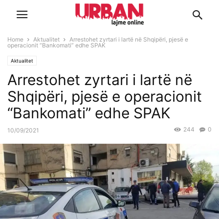
Home
Aktualitet
Arrestohet zyrtari i lartë në Shqipëri, pjesë e
operacionit “Bankomati” edhe SPAK
Aktualitet
Arrestohet zyrtari i lartë në
Shqipëri, pjesë e operacionit
“Bankomati” edhe SPAK
244
0
10/09/2021