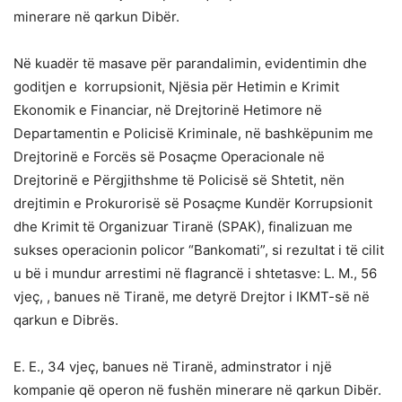
minerare në qarkun Dibër.
Në kuadër të masave për parandalimin, evidentimin dhe
goditjen e korrupsionit, Njësia për Hetimin e Krimit
Ekonomik e Financiar, në Drejtorinë Hetimore në
Departamentin e Policisë Kriminale, në bashkëpunim me
Drejtorinë e Forcës së Posaçme Operacionale në
Drejtorinë e Përgjithshme të Policisë së Shtetit, nën
drejtimin e Prokurorisë së Posaçme Kundër Korrupsionit
dhe Krimit të Organizuar Tiranë (SPAK), finalizuan me
sukses operacionin policor “Bankomati”, si rezultat i të cilit
u bë i mundur arrestimi në flagrancë i shtetasve: L. M., 56
vjeç, , banues në Tiranë, me detyrë Drejtor i IKMT-së në
qarkun e Dibrës.
E. E., 34 vjeç, banues në Tiranë, adminstrator i një
kompanie që operon në fushën minerare në qarkun Dibër.