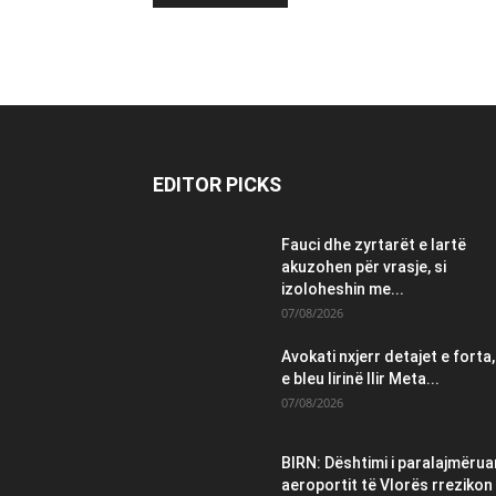
EDITOR PICKS
Fauci dhe zyrtarët e lartë
akuzohen për vrasje, si
izoloheshin me...
07/08/2026
Avokati nxjerr detajet e forta,
e bleu lirinë Ilir Meta...
07/08/2026
BIRN: Dështimi i paralajmëruar
aeroportit të Vlorës rrezikon