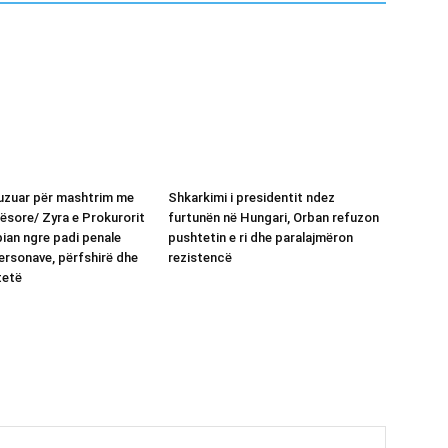
kuzuar për mashtrim me
Shkarkimi i presidentit ndez
ësore/ Zyra e Prokurorit
furtunën në Hungari, Orban refuzon
pian ngre padi penale
pushtetin e ri dhe paralajmëron
ersonave, përfshirë dhe
rezistencë
tetë