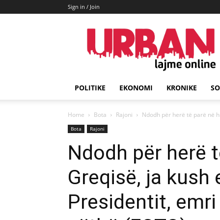
Sign in / Join
URBAN
Lajme
POLITIKE
EKONOMI
KRONIKE
SO
Home
Bota
Rajoni
Ndodh për herë të parë në his
Bota
Rajoni
Ndodh për herë t
Greqisë, ja kush 
Presidentit, emri 