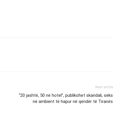
Next article
“20 jashtë, 50 në hotel”, publikohet skandali, seks
në ambient të hapur në qendër të Tiranës