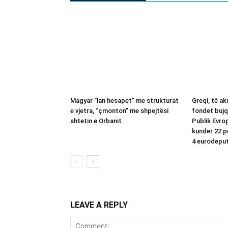
Magyar “lan hesapet” me strukturat
Greqi, të a
e vjetra, “çmonton” me shpejtësi
fondet bujq
shtetin e Orbanit
Publik Evro
kundër 22 p
4 eurodepu
LEAVE A REPLY