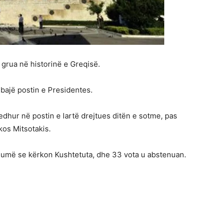
 grua në historinë e Greqisë.
mbajë postin e Presidentes.
edhur në postin e lartë drejtues ditën e sotme, pas
kos Mitsotakis.
shumë se kërkon Kushtetuta, dhe 33 vota u abstenuan.