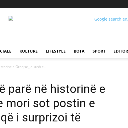
CIALE
KULTURE
LIFESTYLE
BOTA
SPORT
EDITOR
torinë e Greqisë, ja kush e...
ë parë në historinë e
e mori sot postin e
që i surprizoi të