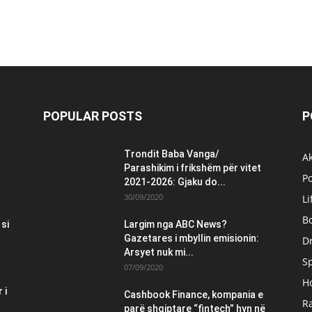
POPULAR POSTS
P
Trondit Baba Vanga/
Ak
Parashikim i frikshëm për vitet
Po
2021-2026: Gjaku do...
30/09/2020
Li
B
 si
Largim nga ABC News?
Gazetares i mbyllin emisionin:
Dr
Arsyet nuk mi...
S
07/09/2020
H
 i
Cashbook Finance, kompania e
Ra
parë shqiptare “fintech” hyn në