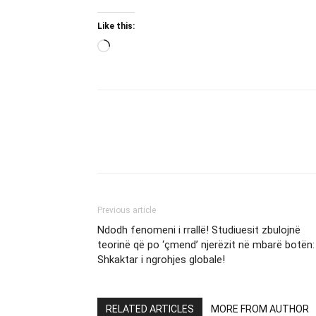
Like this:
Loading…
Previous article
Ndodh fenomeni i rrallë! Studiuesit zbulojnë
teorinë që po ‘çmend’ njerëzit në mbarë botën:
Shkaktar i ngrohjes globale!
RELATED ARTICLES
MORE FROM AUTHOR