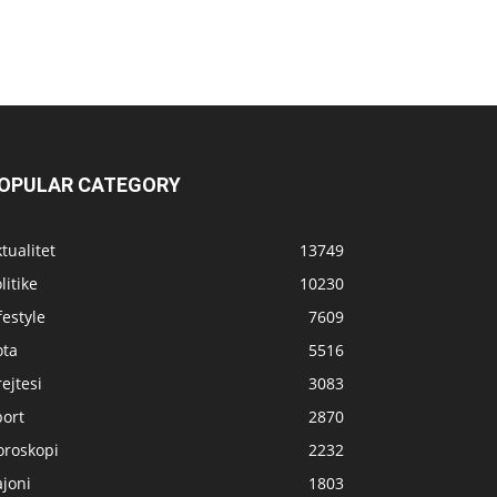
OPULAR CATEGORY
tualitet
13749
litike
10230
festyle
7609
ota
5516
ejtesi
3083
port
2870
oroskopi
2232
joni
1803