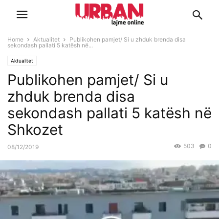
Home
Aktualitet
Publikohen pamjet/ Si u zhduk brenda disa
sekondash pallati 5 katësh në...
Aktualitet
Publikohen pamjet/ Si u
zhduk brenda disa
sekondash pallati 5 katësh në
Shkozet
503
0
08/12/2019