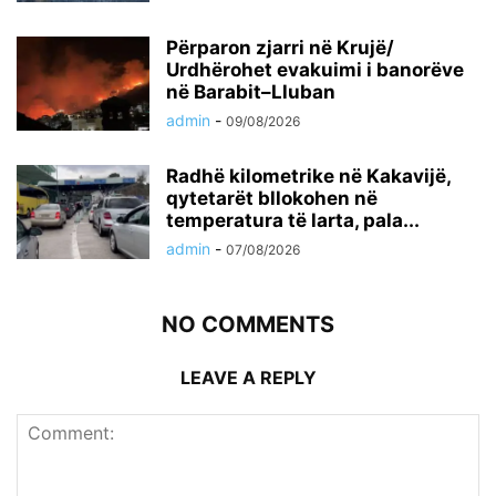
Përparon zjarri në Krujë/
Urdhërohet evakuimi i banorëve
në Barabit–Lluban
admin
-
09/08/2026
Radhë kilometrike në Kakavijë,
qytetarët bllokohen në
temperatura të larta, pala...
admin
-
07/08/2026
NO COMMENTS
LEAVE A REPLY