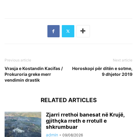
Previous article
Next article
Vrasja e Kostandin Kacifas /
Horoskopi për ditën e sotme,
Prokuroria greke merr
9 dhjetor 2019
vendimin drastik
RELATED ARTICLES
Zjarri rrethoi banesat në Krujë,
gjithçka rreth e rrotull e
shkrumbuar
admin
-
09/08/2026