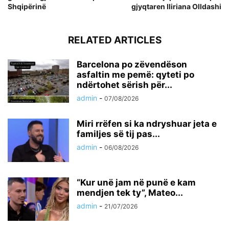
Shqipërinë
gjyqtaren Iliriana Olldashi
RELATED ARTICLES
Barcelona po zëvendëson
asfaltin me pemë: qyteti po
ndërtohet sërish për...
admin
-
07/08/2026
Miri rrëfen si ka ndryshuar jeta e
familjes së tij pas...
admin
-
06/08/2026
“Kur unë jam në punë e kam
mendjen tek ty”, Mateo...
admin
-
21/07/2026