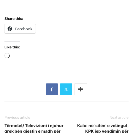
Share this:
Facebook
Like this:
Loading…
Previous article
Next article
Tërmetet/ Televizioni i njohur
Kaloi në ‘sitën’ e vetingut,
grek bën gjestin e madh për
KPK jep vendimin për