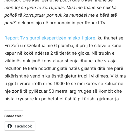
mendoj se janë të korruptuar. Mua më thanë se nuk ka
policë të korruptuar por nuk ka mundësi me e bërë atë
punë
” deklaroi ajo në prononcimin për Report Tv.
Report Tv siguroi ekspertizën mjeko-ligjore
, ku thuhet se
Eri Zefi u ekzekutua me 6 plumba, 4 prej të cilëve e kanë
kapur në kokë ndërsa 2 të tjerët në gjoks. Në trupin e
viktimës nuk janë konstatuar shenja dhune dhe vrasja
rezulton të ketë ndodhur gjatë natës gjashtë ditë më parë
pikërisht në vendin ku është gjetur trupi i viktimës. Viktima
u gjet i vrarë rreth orës 16:00 të së mërkurës së kaluar në
një zonë të pyllëzuar 50 metra larg rrugës së Kombit dhe
pista kryesore ku po hetohet është pikërisht gjakmarrja.
Share this:
Facebook