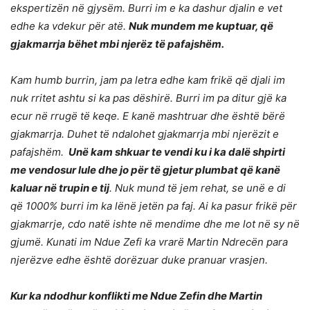
ekspertizën në gjysëm. Burri im e ka dashur djalin e vet
edhe ka vdekur për atë.
Nuk mundem me kuptuar, që
gjakmarrja bëhet mbi njerëz të pafajshëm.
Kam humb burrin, jam pa letra edhe kam frikë që djali im
nuk rritet ashtu si ka pas dëshirë. Burri im pa ditur gjë ka
ecur në rrugë të keqe. E kanë mashtruar dhe është bërë
gjakmarrja. Duhet të ndalohet gjakmarrja mbi njerëzit e
pafajshëm.
Unë kam shkuar te vendi ku i ka dalë shpirti
me vendosur lule dhe jo për të gjetur plumbat që kanë
kaluar në trupin e tij
. Nuk mund të jem rehat, se unë e di
që 1000% burri im ka lënë jetën pa faj. Ai ka pasur frikë për
gjakmarrje, cdo natë ishte në mendime dhe me lot në sy në
gjumë. Kunati im Ndue Zefi ka vrarë Martin Ndrecën para
njerëzve edhe është dorëzuar duke pranuar vrasjen.
Kur ka ndodhur konflikti me Ndue Zefin dhe Martin