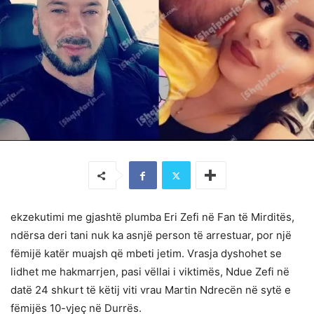
ekzekutimi me gjashtë plumba Eri Zefi në Fan të Mirditës,
ndërsa deri tani nuk ka asnjë person të arrestuar, por një
fëmijë katër muajsh që mbeti jetim. Vrasja dyshohet se
lidhet me hakmarrjen, pasi vëllai i viktimës, Ndue Zefi në
datë 24 shkurt të këtij viti vrau Martin Ndrecën në sytë e
fëmijës 10-vjeç në Durrës.