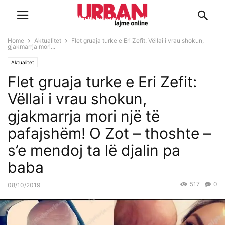
Home
Aktualitet
Flet gruaja turke e Eri Zefit: Vëllai i vrau shokun,
gjakmarrja mori...
Aktualitet
Flet gruaja turke e Eri Zefit:
Vëllai i vrau shokun,
gjakmarrja mori një të
pafajshëm! O Zot – thoshte –
s’e mendoj ta lë djalin pa
baba
517
0
08/10/2019