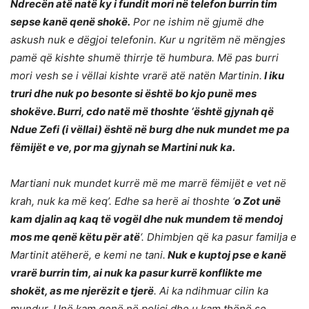
Ndrecën atë natë ky i fundit mori në telefon burrin tim
sepse kanë qenë shokë.
Por ne ishim në gjumë dhe
askush nuk e dëgjoi telefonin. Kur u ngritëm në mëngjes
pamë që kishte shumë thirrje të humbura. Më pas burri
mori vesh se i vëllai kishte vrarë atë natën Martinin.
I iku
truri dhe nuk po besonte si është bo kjo punë mes
shokëve. Burri, cdo natë më thoshte ‘është gjynah që
Ndue Zefi (i vëllai) është në burg dhe nuk mundet me pa
fëmijët e ve, por ma gjynah se Martini nuk ka.
Martiani nuk mundet kurrë më me marrë fëmijët e vet në
krah, nuk ka më keq’. Edhe sa herë ai thoshte ‘
o Zot unë
kam djalin aq kaq të vogël dhe nuk mundem të mendoj
mos me qenë këtu për atë
‘. Dhimbjen që ka pasur familja e
Martinit atëherë, e kemi ne tani.
Nuk e kuptoj pse e kanë
vrarë burrin tim, ai nuk ka pasur kurrë konflikte me
shokët, as me njerëzit e tjerë
. Ai ka ndihmuar cilin ka
mundur. Unë kam qenë në polici dhe u kam thënë se