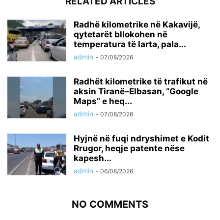
RELATED ARTICLES
Radhë kilometrike në Kakavijë,
qytetarët bllokohen në
temperatura të larta, pala...
admin
-
07/08/2026
Radhët kilometrike të trafikut në
aksin Tiranë–Elbasan, “Google
Maps” e heq...
admin
-
07/08/2026
Hyjnë në fuqi ndryshimet e Kodit
Rrugor, heqje patente nëse
kapesh...
admin
-
06/08/2026
NO COMMENTS