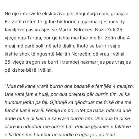
Në një intervistë ekskluzive për Shqiptarja.com, gruaja e
Eri Zefit rrëfen të gjithë historinë e gjakmarrjes mes dy
familjeve pas vrasjes së Martin Ndrecës. Nazli Zefi 25-
vjeçe nga Turqia, por që ishte martuar me Eri Zefin dhe 4
muaj më parë solli në jetë djalin, thotë se burri i saj e
kishte shok të ngushtë Martin Ndrecën, që vrau i vëllai.
25-vjeçe tregon se burri i trembej hakmarrjes pas vrasjes
që kishte bërë i vëllai.
“
Mua më kanë vrarë burrin dhe babanë e fëmijës 4 muajsh.
Unë vetë jam e huaj, por dua drejtësi për burrin tim. Ai ka
humbur jetën pa faj. Gjithnjë ka qëndruar me frikë dhe më
fund e kanë vrarë. Fëmija im po rritet pa baba, ndërsa unë
ende nuk e di kush e ka vrarë burrin tim. Unë dua të di se
cfarë ka ndodhur me burrin tim. Policia gjysmën e fakteve
e ka lënë me humbur në vendin e ngjarjes, ka lënë