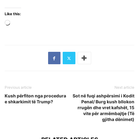
Like this:
Loading…
Previous article
Next article
Kush përfiton nga procedura
Sot në fuqi ashpërsimi i Kodit
e shkarkimit të Trump?
Penal/ Burg kush bllokon
rrugën dhe vret kafshët, 15
vite për armëmbajtje (Të
gjitha dënimet)