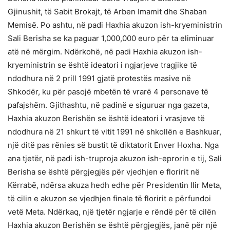
Gjinushit, të Sabit Brokajt, të Arben Imamit dhe Shaban
Memisë. Po ashtu, në padi Haxhia akuzon ish-kryeministrin
Sali Berisha se ka paguar 1,000,000 euro për ta eliminuar
atë në mërgim. Ndërkohë, në padi Haxhia akuzon ish-
kryeministrin se është ideatori i ngjarjeve tragjike të
ndodhura në 2 prill 1991 gjatë protestës masive në
Shkodër, ku për pasojë mbetën të vrarë 4 personave të
pafajshëm. Gjithashtu, në padinë e siguruar nga gazeta,
Haxhia akuzon Berishën se është ideatori i vrasjeve të
ndodhura në 21 shkurt të vitit 1991 në shkollën e Bashkuar,
një ditë pas rënies së bustit të diktatorit Enver Hoxha. Nga
ana tjetër, në padi ish-truproja akuzon ish-eprorin e tij, Sali
Berisha se është përgjegjës për vjedhjen e floririt në
Kërrabë, ndërsa akuza hedh edhe për Presidentin Ilir Meta,
të cilin e akuzon se vjedhjen finale të floririt e përfundoi
vetë Meta. Ndërkaq, një tjetër ngjarje e rëndë për të cilën
Haxhia akuzon Berishën se është përgjegjës, janë për një