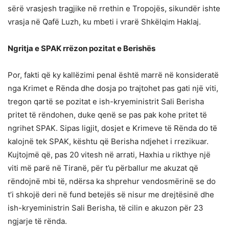
sërë vrasjesh tragjike në rrethin e Tropojës, sikundër ishte
vrasja në Qafë Luzh, ku mbeti i vrarë Shkëlqim Haklaj.
Ngritja e SPAK rrëzon pozitat e Berishës
Por, fakti që ky kallëzimi penal është marrë në konsideratë
nga Krimet e Rënda dhe dosja po trajtohet pas gati një viti,
tregon qartë se pozitat e ish-kryeministrit Sali Berisha
pritet të rëndohen, duke qenë se pas pak kohe pritet të
ngrihet SPAK. Sipas ligjit, dosjet e Krimeve të Rënda do të
kalojnë tek SPAK, kështu që Berisha ndjehet i rrezikuar.
Kujtojmë që, pas 20 vitesh në arrati, Haxhia u rikthye një
viti më parë në Tiranë, për t’u përballur me akuzat që
rëndojnë mbi të, ndërsa ka shprehur vendosmërinë se do
t’i shkojë deri në fund betejës së nisur me drejtësinë dhe
ish-kryeministrin Sali Berisha, të cilin e akuzon për 23
ngjarje të rënda.