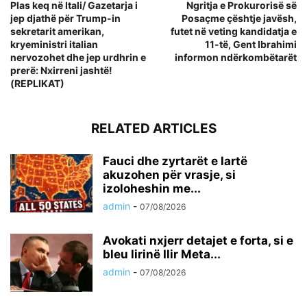
Plas keq në Itali/ Gazetarja i
Ngritja e Prokurorisë së
jep djathë për Trump-in
Posaçme çështje javësh,
sekretarit amerikan,
futet në veting kandidatja e
kryeministri italian
11-të, Gent Ibrahimi
nervozohet dhe jep urdhrin e
informon ndërkombëtarët
prerë: Nxirreni jashtë!
(REPLIKAT)
RELATED ARTICLES
Fauci dhe zyrtarët e lartë
akuzohen për vrasje, si
izoloheshin me...
admin
-
07/08/2026
Avokati nxjerr detajet e forta, si e
bleu lirinë Ilir Meta...
admin
-
07/08/2026