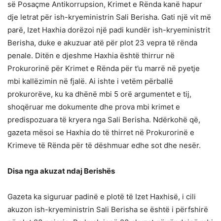
së Posaçme Antikorrupsion, Krimet e Rënda kanë hapur
dje letrat për ish-kryeministrin Sali Berisha. Gati një vit më
parë, Izet Haxhia dorëzoi një padi kundër ish-kryeministrit
Berisha, duke e akuzuar atë për plot 23 vepra të rënda
penale. Ditën e djeshme Haxhia është thirrur në
Prokurorinë për Krimet e Rënda për t’u marrë në pyetje
mbi kallëzimin në fjalë. Ai ishte i vetëm përballë
prokurorëve, ku ka dhënë mbi 5 orë argumentet e tij,
shoqëruar me dokumente dhe prova mbi krimet e
predispozuara të kryera nga Sali Berisha. Ndërkohë që,
gazeta mësoi se Haxhia do të thirret në Prokurorinë e
Krimeve të Rënda për të dëshmuar edhe sot dhe nesër.
Disa nga akuzat ndaj Berishës
Gazeta ka siguruar padinë e plotë të Izet Haxhisë, i cili
akuzon ish-kryeministrin Sali Berisha se është i përfshirë