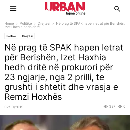
Home
Politike
Drejtesi
Në prag të SPAK hapen letrat për Berishën,
Izet Haxhia hedh dritë...
Politike
Drejtesi
Në prag të SPAK hapen letrat
për Berishën, Izet Haxhia
hedh dritë në prokurori për
23 ngjarje, nga 2 prilli, te
grushti i shtetit dhe vrasja e
Remzi Hoxhës
387
0
02/10/2019