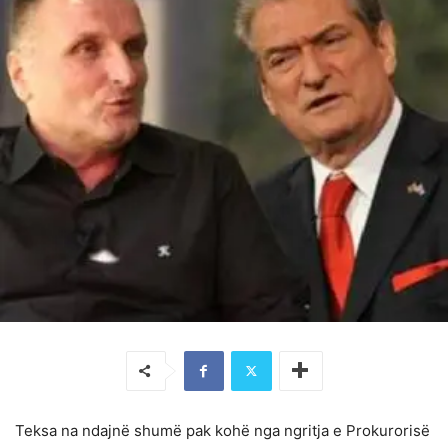
Teksa na ndajnë shumë pak kohë nga ngritja e Prokurorisë