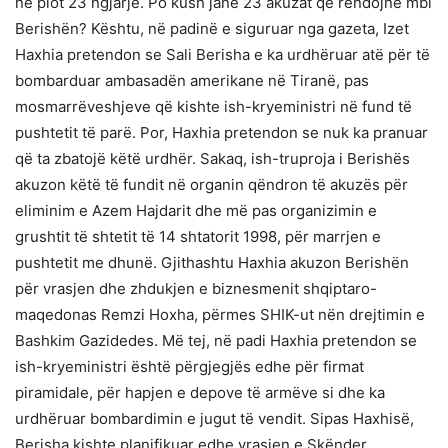
në plot 23 ngjarje. Po kush janë 23 akuzat që rëndojnë mbi
Berishën? Kështu, në padinë e siguruar nga gazeta, Izet
Haxhia pretendon se Sali Berisha e ka urdhëruar atë për të
bombarduar ambasadën amerikane në Tiranë, pas
mosmarrëveshjeve që kishte ish-kryeministri në fund të
pushtetit të parë. Por, Haxhia pretendon se nuk ka pranuar
që ta zbatojë këtë urdhër. Sakaq, ish-truproja i Berishës
akuzon këtë të fundit në organin qëndron të akuzës për
eliminim e Azem Hajdarit dhe më pas organizimin e
grushtit të shtetit të 14 shtatorit 1998, për marrjen e
pushtetit me dhunë. Gjithashtu Haxhia akuzon Berishën
për vrasjen dhe zhdukjen e biznesmenit shqiptaro-
maqedonas Remzi Hoxha, përmes SHIK-ut nën drejtimin e
Bashkim Gazidedes. Më tej, në padi Haxhia pretendon se
ish-kryeministri është përgjegjës edhe për firmat
piramidale, për hapjen e depove të armëve si dhe ka
urdhëruar bombardimin e jugut të vendit. Sipas Haxhisë,
Berisha kishte planifikuar edhe vrasjen e Skënder