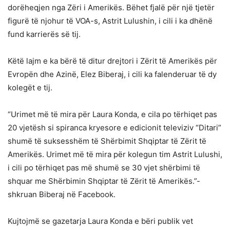
dorëheqjen nga Zëri i Amerikës. Bëhet fjalë për një tjetër
figurë të njohur të VOA-s, Astrit Lulushin, i cili i ka dhënë
fund karrierës së tij.
Këtë lajm e ka bërë të ditur drejtori i Zërit të Amerikës për
Evropën dhe Azinë, Elez Biberaj, i cili ka falenderuar të dy
kolegët e tij.
“Urimet më të mira për Laura Konda, e cila po tërhiqet pas
20 vjetësh si spiranca kryesore e edicionit televiziv “Ditari”
shumë të suksesshëm të Shërbimit Shqiptar të Zërit të
Amerikës. Urimet më të mira për kolegun tim Astrit Lulushi,
i cili po tërhiqet pas më shumë se 30 vjet shërbimi të
shquar me Shërbimin Shqiptar të Zërit të Amerikës.”-
shkruan Biberaj në Facebook.
Kujtojmë se gazetarja Laura Konda e bëri publik vet