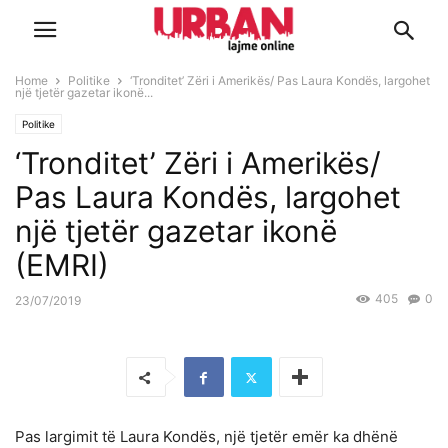
Home
Politike
‘Tronditet’ Zëri i Amerikës/ Pas Laura Kondës, largohet
një tjetër gazetar ikonë...
Politike
‘Tronditet’ Zëri i Amerikës/
Pas Laura Kondës, largohet
një tjetër gazetar ikonë
(EMRI)
405
0
23/07/2019
Pas largimit të Laura Kondës, një tjetër emër ka dhënë