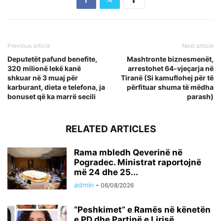
Previous article
Next article
Deputetët pafund benefite,
Mashtronte biznesmenët,
320 milionë lekë kanë
arrestohet 64-vjeçarja në
shkuar në 3 muaj për
Tiranë (Si kamuflohej për të
karburant, dieta e telefona, ja
përfituar shuma të mëdha
bonuset që ka marrë secili
parash)
RELATED ARTICLES
Rama mbledh Qeverinë në
Pogradec. Ministrat raportojnë
më 24 dhe 25...
admin
-
06/08/2026
“Peshkimet” e Ramës në kënetën
e PD dhe Partinë e Lirisë,...