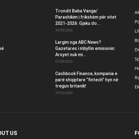
Trondit Baba Vanga/
Ak
Parashikim i frikshëm për vitet
Po
2021-2026: Gjaku do...
30/09/2020
Li
B
Largim nga ABC News?
në
Gazetares i mbyllin emisionin:
Dr
Arsyet nuk mi...
S
07/09/2020
H
Cashbook Finance, kompania e
Ra
parë shqiptare “fintech” hyn në
tregun britanik!
E
25/02/2020
OUT US
F