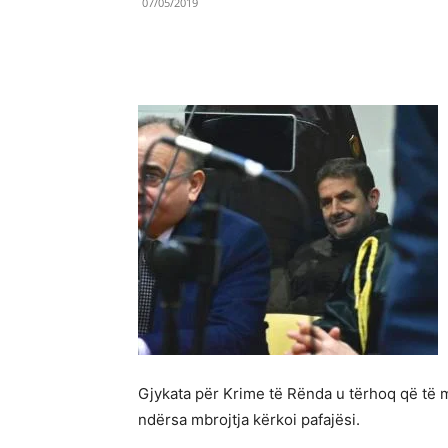
07/05/2019
Share
Gjykata për Krime të Rënda u tërhoq që të 
ndërsa mbrojtja kërkoi pafajësi.