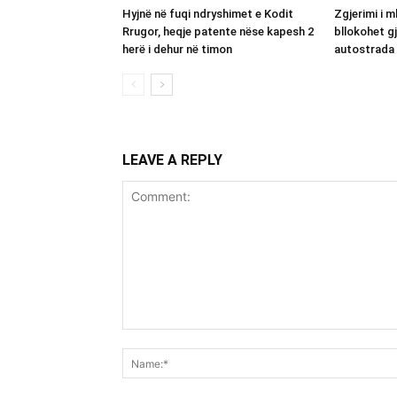
Hyjnë në fuqi ndryshimet e Kodit
Zgjerimi i m
Rrugor, heqje patente nëse kapesh 2
bllokohet g
herë i dehur në timon
autostrada 
LEAVE A REPLY