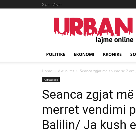
Sign in / Join
URBAN
Lajme
POLITIKE
EKONOMI
KRONIKE
SO
Home
Aktualitet
Seanca zgjat më shumë se 2 orë, 
Aktualitet
Seanca zgjat më
merret vendimi p
Balilin/ Ja kush 