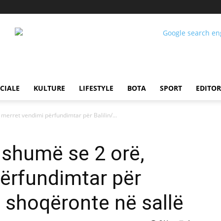
CIALE
KULTURE
LIFESTYLE
BOTA
SPORT
EDITOR
merret vendimi përfundimtar për Balilin/...
 shumë se 2 orë,
ërfundimtar për
e shoqëronte në sallë