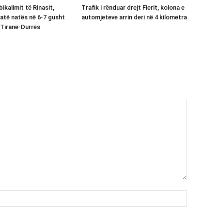
bikalimit të Rinasit,
Trafik i rënduar drejt Fierit, kolona e
jatë natës në 6-7 gusht
automjeteve arrin deri në 4 kilometra
Tiranë-Durrës