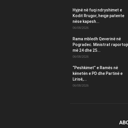
Hyjnë në fuqi ndryshimet e
Kodit Rrugor, heqje patente
nëse kapesh...
06/08/2026
Rama mbledh Qeverinë në
Pogradec. Ministrat raportoj
më 24 dhe 25...
06/08/2026
“Peshkimet” e Ramës në
kënetën e PD dhe Partinë e
Lirisë,...
06/08/2026
AB