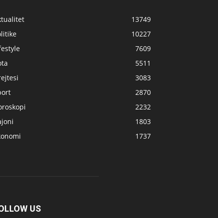
tualitet
13749
litike
10227
festyle
7609
ota
5511
ejtesi
3083
port
2870
oroskopi
2232
joni
1803
konomi
1737
OLLOW US