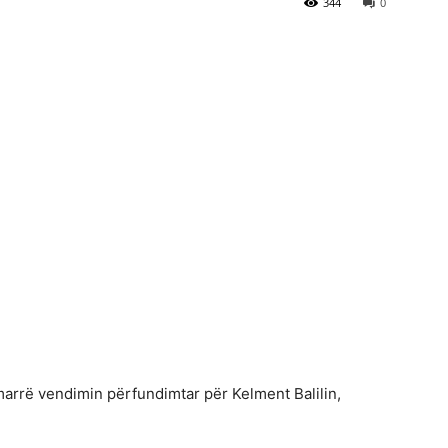
344
0
marrë vendimin përfundimtar për Kelment Balilin,